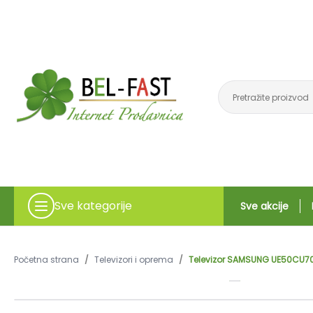
Sve kategorije
Sve akcije
Početna strana
/
Televizori i oprema
/
Televizor SAMSUNG UE50CU7