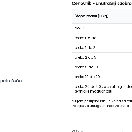
Cenovnik - unutrašnji saobra
Stopa mase (u kg)
do 0,5
preko 0,5 do 1
preko 1 do 2
preko 2 do 5
preko 5 do 10
preko 10 do 20
 potrošača.
preko 20 do 50 za svaki kg ili de
tehničke mogućnosti)
*Prijem pošiljaka isključivo na šalter
Pošiljke za uslugu „Danas za sutra