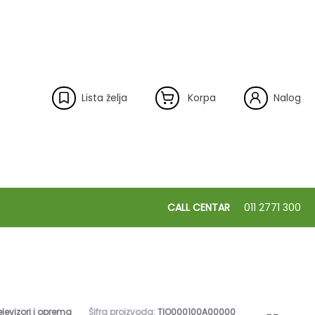
Lista želja
Korpa
Nalog
CALL CENTAR
011 2771 300
elevizori i oprema
Šifra proizvoda:
TIO000100A00000