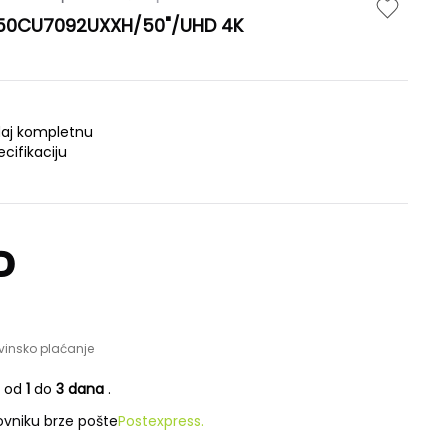
E50CU7092UXXH/50"/UHD 4K
daj kompletnu
ecifikaciju
D
vinsko plaćanje
e od
1
do
3 dana
.
vniku brze pošte
Postexpress.