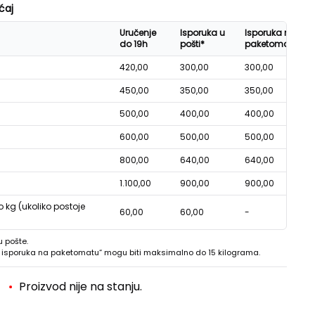
ćaj
Uručenje
Isporuka u
Isporuka na
do 19h
pošti*
paketomatu*
420,00
300,00
300,00
450,00
350,00
350,00
500,00
400,00
400,00
600,00
500,00
500,00
800,00
640,00
640,00
1.100,00
900,00
900,00
o kg (ukoliko postoje
60,00
60,00
-
u pošte.
 - isporuka na paketomatu“ mogu biti maksimalno do 15 kilograma.
Proizvod nije na stanju.