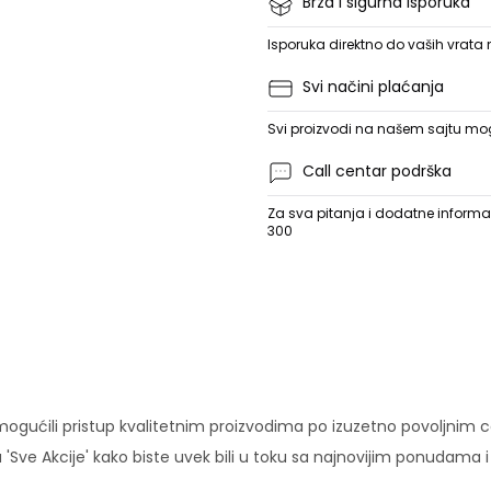
Brza i sigurna isporuka
Isporuka direktno do vaših vrata
Svi načini plaćanja
Svi proizvodi na našem sajtu mogu
Call centar podrška
Za sva pitanja i dodatne informac
300
ućili pristup kvalitetnim proizvodima po izuzetno povoljnim c
'Sve Akcije' kako biste uvek bili u toku sa najnovijim ponudama 