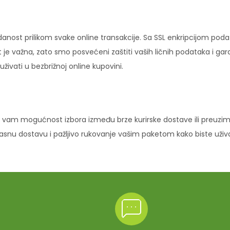
danost prilikom svake online transakcije. Sa SSL enkripcijom pod
 je važna, zato smo posvećeni zaštiti vaših ličnih podataka i ga
ivati u bezbrižnoj online kupovini.
vam mogućnost izbora između brze kurirske dostave ili preuziman
ikasnu dostavu i pažljivo rukovanje vašim paketom kako biste uži