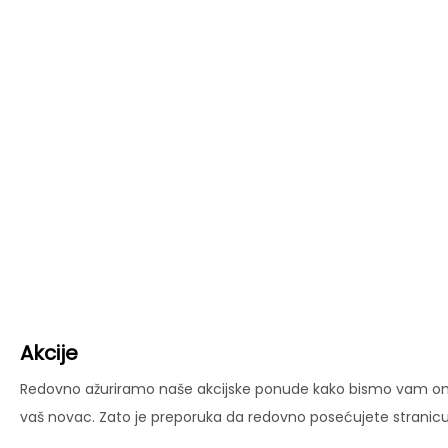
Akcije
Redovno ažuriramo naše akcijske ponude kako bismo vam omog
vaš novac. Zato je preporuka da redovno posećujete stranicu 