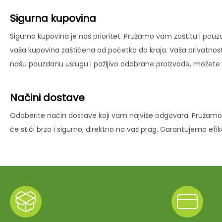
Sigurna kupovina
Sigurna kupovina je naš prioritet. Pružamo vam zaštitu i pouz
vaša kupovina zaštićena od početka do kraja. Vaša privatnost
našu pouzdanu uslugu i pažljivo odabrane proizvode, možete už
Načini dostave
Odaberite način dostave koji vam najviše odgovara. Pružamo 
će stići brzo i sigurno, direktno na vaš prag. Garantujemo ef