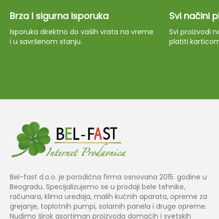
Brza i sigurna isporuka
Svi načini 
Isporuka direktno do vaših vrata na vreme
Svi proizvodi
i u savršenom stanju.
platiti kartico
Bel-fast d.o.o. je porodična firma osnovana 2015. godine u
Beogradu. Specijalizujemo se u prodaji bele tehnike,
računara, klima uređaja, malih kućnih aparata, opreme za
grejanje, toplotnih pumpi, solarnih panela i druge opreme.
Nudimo širok asortiman proizvoda domaćih i svetskih