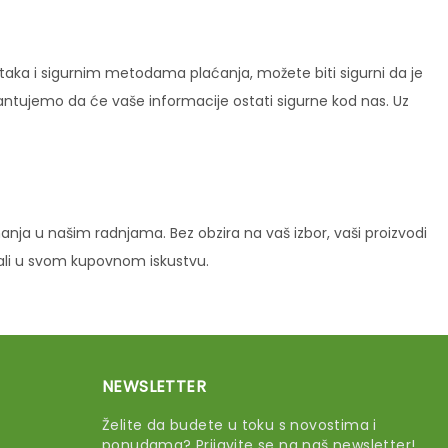
ataka i sigurnim metodama plaćanja, možete biti sigurni da je
rantujemo da će vaše informacije ostati sigurne kod nas. Uz
ja u našim radnjama. Bez obzira na vaš izbor, vaši proizvodi
vali u svom kupovnom iskustvu.
NEWSLETTER
Želite da budete u toku s novostima i
ponudama? Prijavite se na naš newsletter!