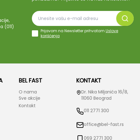
cije,
a (011)
Prijavom na Newsletter prihvatam
Uslove
korišćenja
A
BEL FAST
KONTAKT
O nama
Dr. Nika Miljanića 16/8,
Sve akcije
11060 Beograd
Kontakt
011 2771 300
office@bel-fast.rs
069 2771 300