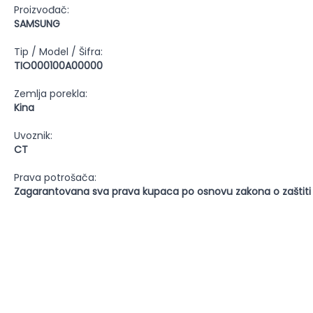
Proizvođač:
SAMSUNG
Tip / Model / Šifra:
TIO000100A00000
Zemlja porekla:
Kina
Uvoznik:
CT
Prava potrošača:
Zagarantovana sva prava kupaca po osnovu zakona o zaštiti