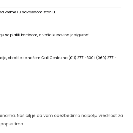
 na vreme i u savršenom stanju.
 se platiti karticom, a vaša kupovina je sigurna!
ije, obratite se našem Call Centru na (011) 2771-300 i (069) 2771-
enama. Naš cilj je da vam obezbedimo najbolju vrednost za
i popustima.