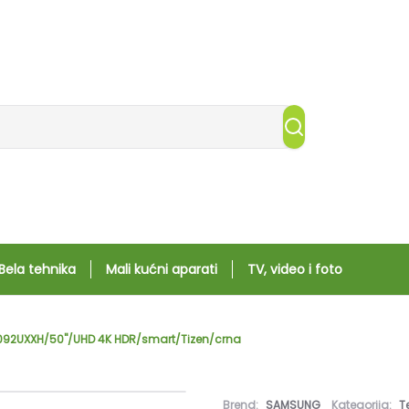
Bela tehnika
Mali kućni aparati
TV, video i foto
092UXXH/50"/UHD 4K HDR/smart/Tizen/crna
Brend:
SAMSUNG
Kategorija:
T