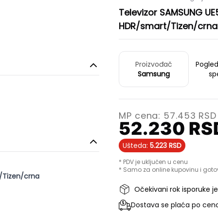
Televizor SAMSUNG U
HDR/smart/Tizen/crna
Proizvođač
Pogle
Samsung
sp
MP cena:
57.453
RSD
52.230
RS
Ušteda:
5.223
RSD
* PDV je uključen u cenu
* Samo za online kupovinu i goto
/Tizen/crna
Očekivani rok isporuke j
Dostava se plaća po ceno