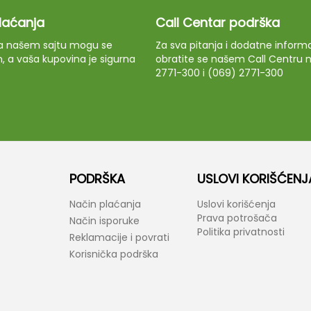
plaćanja
Call Centar podrška
 na našem sajtu mogu se
Za sva pitanja i dodatne informa
m, a vaša kupovina je sigurna
obratite se našem Call Centru n
2771-300 i (069) 2771-300
PODRŠKA
USLOVI KORIŠĆENJ
Način plaćanja
Uslovi korišćenja
Prava potrošača
Način isporuke
Politika privatnosti
Reklamacije i povrati
Korisnička podrška