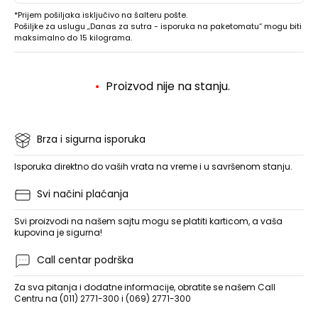
*Prijem pošiljaka isključivo na šalteru pošte.
Pošiljke za uslugu „Danas za sutra - isporuka na paketomatu“ mogu biti
maksimalno do 15 kilograma.
Proizvod nije na stanju.
Brza i sigurna isporuka
Isporuka direktno do vaših vrata na vreme i u savršenom stanju.
Svi načini plaćanja
Svi proizvodi na našem sajtu mogu se platiti karticom, a vaša
kupovina je sigurna!
Call centar podrška
Za sva pitanja i dodatne informacije, obratite se našem Call
Centru na (011) 2771-300 i (069) 2771-300