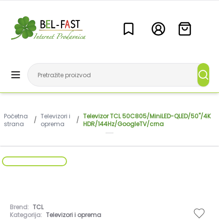
Početna
Televizori i
Televizor TCL 50C805/MiniLED-QLED/50"/4K
/
/
strana
oprema
HDR/144Hz/GoogleTV/crna
Brend:
TCL
Kategorija:
Televizori i oprema