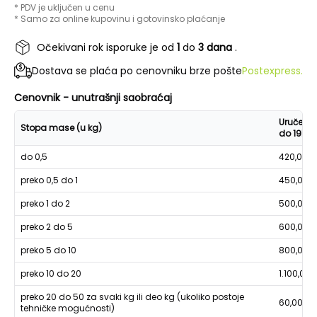
* PDV je uključen u cenu
* Samo za online kupovinu i gotovinsko plaćanje
Očekivani rok isporuke je od
1
do
3 dana
.
Dostava se plaća po cenovniku brze pošte
Postexpress.
Cenovnik - unutrašnji saobraćaj
Uručenje
Stopa mase (u kg)
do 19h
do 0,5
420,00
preko 0,5 do 1
450,00
preko 1 do 2
500,00
preko 2 do 5
600,00
preko 5 do 10
800,00
preko 10 do 20
1.100,00
preko 20 do 50 za svaki kg ili deo kg (ukoliko postoje
60,00
tehničke mogućnosti)