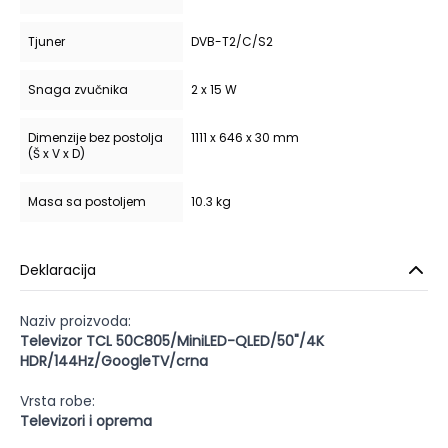
Tjuner
DVB-T2/C/S2
Snaga zvučnika
2 x 15 W
Dimenzije bez postolja
1111 x 646 x 30 mm
(Š x V x D)
Masa sa postoljem
10.3 kg
Deklaracija
Naziv proizvoda:
Televizor TCL 50C805/MiniLED-QLED/50"/4K
HDR/144Hz/GoogleTV/crna
Vrsta robe:
Televizori i oprema