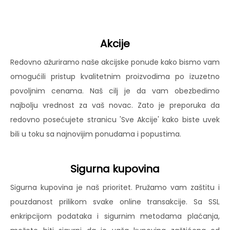
Akcije
Redovno ažuriramo naše akcijske ponude kako bismo vam
omogućili pristup kvalitetnim proizvodima po izuzetno
povoljnim cenama. Naš cilj je da vam obezbedimo
najbolju vrednost za vaš novac. Zato je preporuka da
redovno posećujete stranicu 'Sve Akcije' kako biste uvek
bili u toku sa najnovijim ponudama i popustima.
Sigurna kupovina
Sigurna kupovina je naš prioritet. Pružamo vam zaštitu i
pouzdanost prilikom svake online transakcije. Sa SSL
enkripcijom podataka i sigurnim metodama plaćanja,