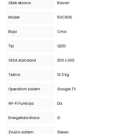
Oblik ekrana
Ravan
Model
50C805
Boja
Crna
Tip
QLED
VESA standard
300 x 300
Težina
10.3 kg
Operativni sistem
Google TV
Wi-Fi Funkcija
Da
Energetska klasa
G
Zvučni sistem
Stereo