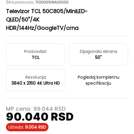
Šifra proizvoda:
TIO000109A00000
Televizor TCL 50C805/MiniLED-
QLED/50"/4K
HDR/144Hz/GoogleTV/crna
Proizvođač
Dijagonala ekrana
TCL
50"
Rezolucija
Pogledaj kompletnu
3840 x 2160 4K Ultra HD
specifikaciju
MP cena:
99.044
RSD
90.040
RSD
Ušteda:
9.004
RSD