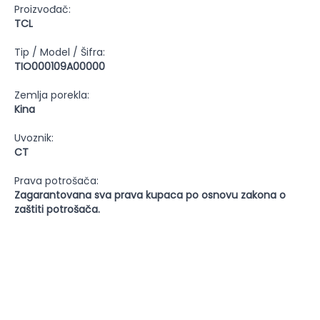
Proizvođač:
TCL
Tip / Model / Šifra:
TIO000109A00000
Zemlja porekla:
Kina
Uvoznik:
CT
Prava potrošača:
Zagarantovana sva prava kupaca po osnovu zakona o
zaštiti potrošača.