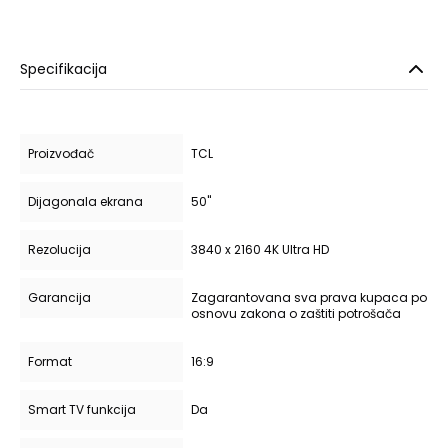
Specifikacija
Proizvođač
TCL
Dijagonala ekrana
50"
Rezolucija
3840 x 2160 4K Ultra HD
Garancija
Zagarantovana sva prava kupaca po
osnovu zakona o zaštiti potrošača
Format
16:9
Smart TV funkcija
Da