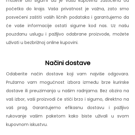
možete biti sigurni da je vaša kupovina zaštićena od
početka do kraja. Vaša privatnost je važna, zato smo
posvećeni zaštiti vaših ličnih podataka i garantujemo da
će vaše informacije ostati sigurne kod nas. Uz našu
pouzdanu uslugu i pažljivo odabrane proizvode, možete
uživati u bezbrižnoj online kupovini.
Načini dostave
Odaberite način dostave koji vam najviše odgovara.
Pružamo vam mogućnost izbora između brze kurirske
dostave ili preuzimanja u našim radnjama. Bez obzira na
vaš izbor, vaši proizvodi će stići brzo i sigurno, direktno na
vaš prag. Garantujemo efikasnu dostavu i pažljivo
rukovanje vašim paketom kako biste uživali u svom
kupovnom iskustvu.