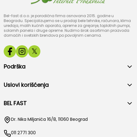
Bel-fast d.o.o. je porodična firma osnovana 2015. godine u
Beogradu. Specijalizujemo se u prodaji bele tehnike, računara, klima
uređaja, malih kućnih aparata, opreme za grejanje, toplotnih pumpi,
solarnih panela i druge opreme. Nudimo širok asortiman proizvoda
domaćih i svetskih brendova po povoljnim cenama.
𝕏
Podrška
Uslovi korišćenja
BEL FAST
Dr. Nika Miljanića 16/8, 11060 Beograd
011 2771 300