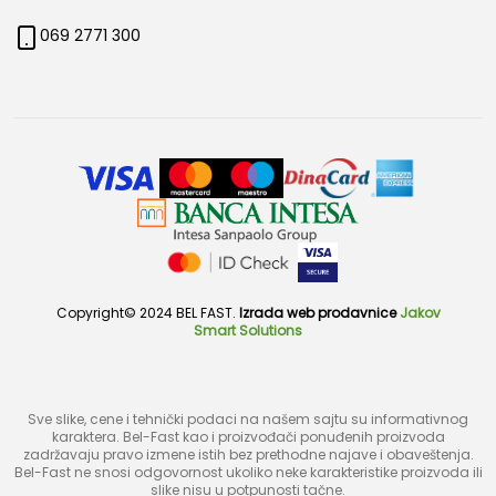
069 2771 300
Copyright© 2024 BEL FAST.
Izrada web prodavnice
Jakov
Smart Solutions
Sve slike, cene i tehnički podaci na našem sajtu su informativnog
karaktera. Bel-Fast kao i proizvođači ponuđenih proizvoda
zadržavaju pravo izmene istih bez prethodne najave i obaveštenja.
Bel-Fast ne snosi odgovornost ukoliko neke karakteristike proizvoda ili
slike nisu u potpunosti tačne.