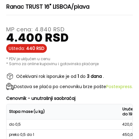
Ranac TRUST 16" LISBOA/plava
MP cena:
4.840
RSD
4.400
RSD
Ušteda:
440
RSD
* PDV je uključen u cenu
* Samo za online kupovinu i gotovinsko plaćanje
Očekivani rok isporuke je od
1
do
3 dana
.
Dostava se plaća po cenovniku brze pošte
Postexpress.
Cenovnik - unutrašnji saobraćaj
Uručenje
Stopa mase (u kg)
do 19h
do 0,5
420,00
preko 0,5 do 1
450,00