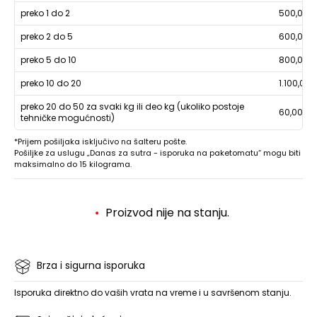
preko 1 do 2
500,00
preko 2 do 5
600,00
preko 5 do 10
800,00
preko 10 do 20
1.100,00
preko 20 do 50 za svaki kg ili deo kg (ukoliko postoje
60,00
tehničke mogućnosti)
*Prijem pošiljaka isključivo na šalteru pošte.
Pošiljke za uslugu „Danas za sutra - isporuka na paketomatu“ mogu biti
maksimalno do 15 kilograma.
Proizvod nije na stanju.
Brza i sigurna isporuka
Isporuka direktno do vaših vrata na vreme i u savršenom stanju.