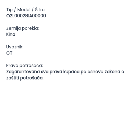
Tip / Model / Šifra:
OZL000281A00000
Zemlja porekla:
Kina
Uvoznik:
CT
Prava potrošača:
Zagarantovana sva prava kupaca po osnovu zakona o
zaštiti potrošača.