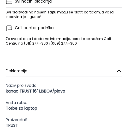
Svi načini plaćanja
Svi proizvodi na našem sajtu mogu se platiti karticom, a vaša
kupovina je sigurna!
Call centar podrška
Za sva pitanja i dodatne informacije, obratite se našem Call
Centru na (011) 2771-300 i (069) 2771-300
Deklaracija
Naziv proizvoda:
Ranac TRUST 16" LISBOA/plava
Vrsta robe:
Torbe za laptop
Proizvođač:
TRUST