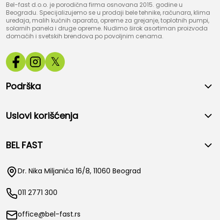
Bel-fast d.o.o. je porodična firma osnovana 2015. godine u
Beogradu. Specijalizujemo se u prodaji bele tehnike, računara, klima
uređaja, malih kućnih aparata, opreme za grejanje, toplotnih pumpi,
solarnih panela i druge opreme. Nudimo širok asortiman proizvoda
domaćih i svetskih brendova po povoljnim cenama.
𝕏
Podrška
Uslovi korišćenja
BEL FAST
Dr. Nika Miljanića 16/8, 11060 Beograd
011 2771 300
office@bel-fast.rs