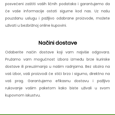
posvećeni zaštiti vaših ličnih podataka i garantujemo da
će vaše informacije ostati sigurne kod nas. Uz našu
pouzdanu uslugu i pažljivo odabrane proizvode, možete
uživati u bezbrižnoj online kupovini.
Načini dostave
Odaberite način dostave koji vam najviše odgovara.
Pružamo vam mogućnost izbora između brze kurirske
dostave ili preuzimanja u našim radnjama. Bez obzira na
vaš izbor, vaši proizvodi će stići brzo i sigurno, direktno na
vaš prag. Garantujemo efikasnu dostavu i pažljivo
rukovanje vašim paketom kako biste uživali u svom
kupovnom iskustvu.