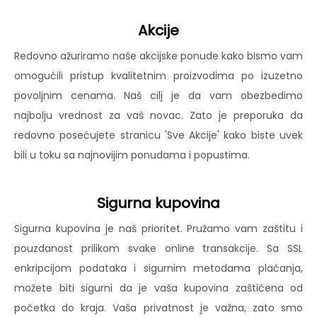
Akcije
Redovno ažuriramo naše akcijske ponude kako bismo vam
omogućili pristup kvalitetnim proizvodima po izuzetno
povoljnim cenama. Naš cilj je da vam obezbedimo
najbolju vrednost za vaš novac. Zato je preporuka da
redovno posećujete stranicu 'Sve Akcije' kako biste uvek
bili u toku sa najnovijim ponudama i popustima.
Sigurna kupovina
Sigurna kupovina je naš prioritet. Pružamo vam zaštitu i
pouzdanost prilikom svake online transakcije. Sa SSL
enkripcijom podataka i sigurnim metodama plaćanja,
možete biti sigurni da je vaša kupovina zaštićena od
početka do kraja. Vaša privatnost je važna, zato smo