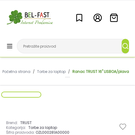
Početna strana
/
Torbe za laptop
/
Ranac TRUST 16" LISBOA/plava
Brend:
TRUST
Kategorija:
Torbe za laptop
Šifra proizvoda:
OZL000281A00000