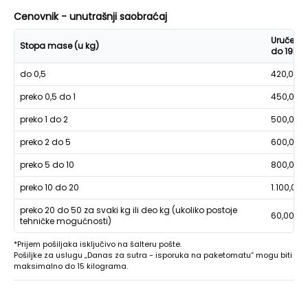
Cenovnik - unutrašnji saobraćaj
Uručenje
Stopa mase (u kg)
do 19h
do 0,5
420,00
preko 0,5 do 1
450,00
preko 1 do 2
500,00
preko 2 do 5
600,00
preko 5 do 10
800,00
preko 10 do 20
1.100,00
preko 20 do 50 za svaki kg ili deo kg (ukoliko postoje
60,00
tehničke mogućnosti)
*Prijem pošiljaka isključivo na šalteru pošte.
Pošiljke za uslugu „Danas za sutra - isporuka na paketomatu“ mogu biti
maksimalno do 15 kilograma.