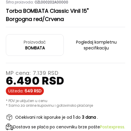
Šifra proizvoda:
OZL000202A00000
Torba BOMBATA Classic Vinil 15"
Borgogna red/Crvena
Proizvođač
Pogledaj kompletnu
BOMBATA
specifikaciju
MP cena:
7.139
RSD
6.490
RSD
Ušteda:
649
RSD
* PDV je uključen u cenu
* Samo za online kupovinu i gotovinsko plaćanje
Očekivani rok isporuke je od
1
do
3 dana
.
Dostava se plaća po cenovniku brze pošte
Postexpress.