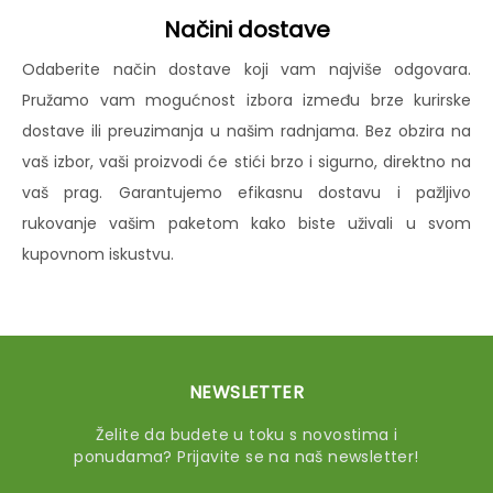
Načini dostave
Odaberite način dostave koji vam najviše odgovara.
Pružamo vam mogućnost izbora između brze kurirske
dostave ili preuzimanja u našim radnjama. Bez obzira na
vaš izbor, vaši proizvodi će stići brzo i sigurno, direktno na
vaš prag. Garantujemo efikasnu dostavu i pažljivo
rukovanje vašim paketom kako biste uživali u svom
kupovnom iskustvu.
NEWSLETTER
Želite da budete u toku s novostima i
ponudama? Prijavite se na naš newsletter!