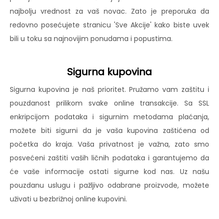
najbolju vrednost za vaš novac. Zato je preporuka da
redovno posećujete stranicu 'Sve Akcije' kako biste uvek
bili u toku sa najnovijim ponudama i popustima.
Sigurna kupovina
Sigurna kupovina je naš prioritet. Pružamo vam zaštitu i
pouzdanost prilikom svake online transakcije. Sa SSL
enkripcijom podataka i sigurnim metodama plaćanja,
možete biti sigurni da je vaša kupovina zaštićena od
početka do kraja. Vaša privatnost je važna, zato smo
posvećeni zaštiti vaših ličnih podataka i garantujemo da
će vaše informacije ostati sigurne kod nas. Uz našu
pouzdanu uslugu i pažljivo odabrane proizvode, možete
uživati u bezbrižnoj online kupovini.