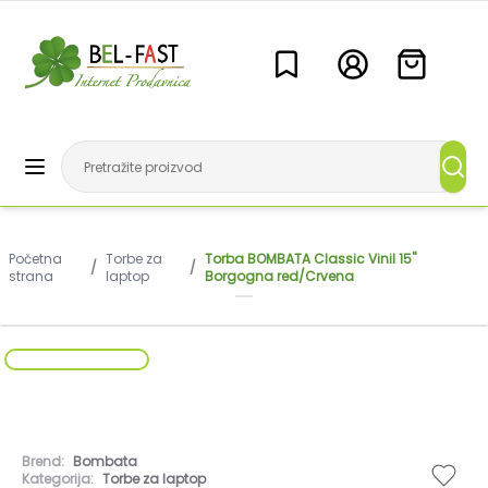
Početna
Torbe za
Torba BOMBATA Classic Vinil 15"
/
/
strana
laptop
Borgogna red/Crvena
Brend:
Bombata
Kategorija:
Torbe za laptop