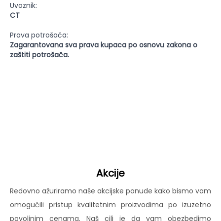
Uvoznik:
CT
Prava potrošača:
Zagarantovana sva prava kupaca po osnovu zakona o
zaštiti potrošača.
Akcije
Redovno ažuriramo naše akcijske ponude kako bismo vam
omogućili pristup kvalitetnim proizvodima po izuzetno
povoljnim cenama. Naš cilj je da vam obezbedimo