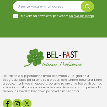
Prijavom na Newsletter prihvatam
Uslove korišćenja
Bel-fast d.o.o. je porodična firma osnovana 2015. godine u
Beogradu. Specijalizujemo se u prodaji bele tehnike, računara, klima
uređaja, malih kućnih aparata, opreme za grejanje, toplotnih pumpi,
solarnih panela i druge opreme. Nudimo širok asortiman proizvoda
domaćih i svetskih brendova po povoljnim cenama.
𝕏