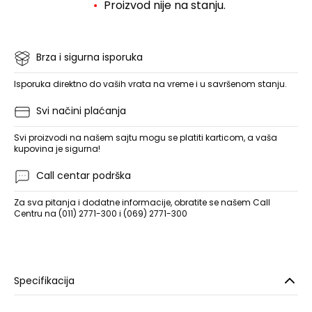
Proizvod nije na stanju.
Brza i sigurna isporuka
Isporuka direktno do vaših vrata na vreme i u savršenom stanju.
Svi načini plaćanja
Svi proizvodi na našem sajtu mogu se platiti karticom, a vaša
kupovina je sigurna!
Call centar podrška
Za sva pitanja i dodatne informacije, obratite se našem Call
Centru na (011) 2771-300 i (069) 2771-300
Specifikacija