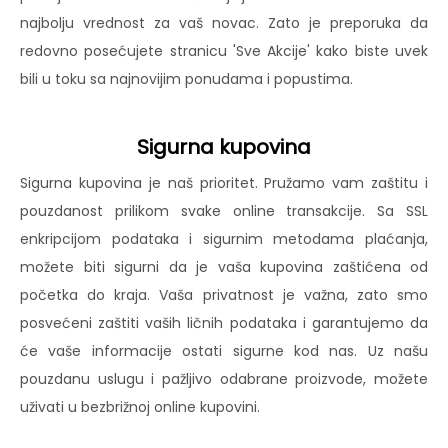
najbolju vrednost za vaš novac. Zato je preporuka da
redovno posećujete stranicu 'Sve Akcije' kako biste uvek
bili u toku sa najnovijim ponudama i popustima.
Sigurna kupovina
Sigurna kupovina je naš prioritet. Pružamo vam zaštitu i
pouzdanost prilikom svake online transakcije. Sa SSL
enkripcijom podataka i sigurnim metodama plaćanja,
možete biti sigurni da je vaša kupovina zaštićena od
početka do kraja. Vaša privatnost je važna, zato smo
posvećeni zaštiti vaših ličnih podataka i garantujemo da
će vaše informacije ostati sigurne kod nas. Uz našu
pouzdanu uslugu i pažljivo odabrane proizvode, možete
uživati u bezbrižnoj online kupovini.