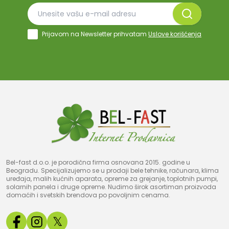
Prijavom na Newsletter prihvatam
Uslove korišćenja
Bel-fast d.o.o. je porodična firma osnovana 2015. godine u
Beogradu. Specijalizujemo se u prodaji bele tehnike, računara, klima
uređaja, malih kućnih aparata, opreme za grejanje, toplotnih pumpi,
solarnih panela i druge opreme. Nudimo širok asortiman proizvoda
domaćih i svetskih brendova po povoljnim cenama.
𝕏