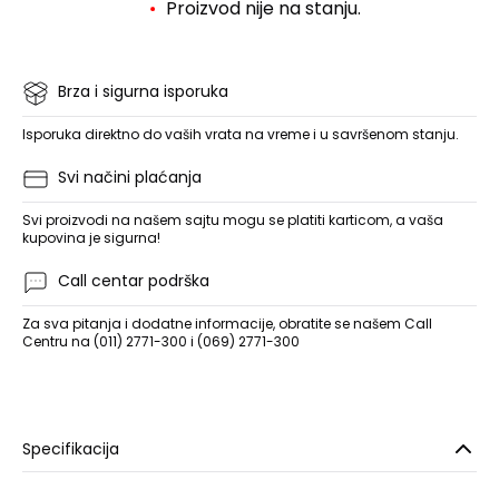
Proizvod nije na stanju.
Brza i sigurna isporuka
Isporuka direktno do vaših vrata na vreme i u savršenom stanju.
Svi načini plaćanja
Svi proizvodi na našem sajtu mogu se platiti karticom, a vaša
kupovina je sigurna!
Call centar podrška
Za sva pitanja i dodatne informacije, obratite se našem Call
Centru na (011) 2771-300 i (069) 2771-300
Specifikacija