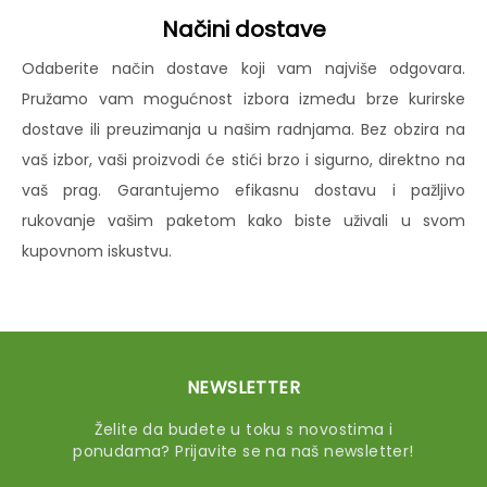
Načini dostave
Odaberite način dostave koji vam najviše odgovara.
Pružamo vam mogućnost izbora između brze kurirske
dostave ili preuzimanja u našim radnjama. Bez obzira na
vaš izbor, vaši proizvodi će stići brzo i sigurno, direktno na
vaš prag. Garantujemo efikasnu dostavu i pažljivo
rukovanje vašim paketom kako biste uživali u svom
kupovnom iskustvu.
NEWSLETTER
Želite da budete u toku s novostima i
ponudama? Prijavite se na naš newsletter!