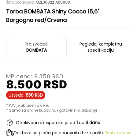
Šifra proizvoda:
OZL000221A00000
Torba BOMBATA Shiny Cocco 15,6"
Borgogna red/Crvena
Proizvođač
Pogledaj kompletnu
BOMBATA
specifikaciju
MP cena:
9.350
RSD
8.500
RSD
Ušteda:
850
RSD
* PDV je uključen u cenu
* Samo za online kupovinu i gotovinsko plaćanje
Očekivani rok isporuke je od
1
do
3 dana
.
Dostava se plaća po cenovniku brze pošte
Postexpress.