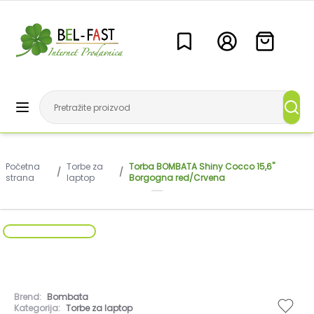
Početna
Torbe za
Torba BOMBATA Shiny Cocco 15,6"
/
/
strana
laptop
Borgogna red/Crvena
Brend:
Bombata
Kategorija:
Torbe za laptop