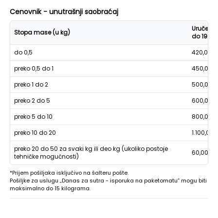
Cenovnik - unutrašnji saobraćaj
Uručenje
Stopa mase (u kg)
do 19h
do 0,5
420,00
preko 0,5 do 1
450,00
preko 1 do 2
500,00
preko 2 do 5
600,00
preko 5 do 10
800,00
preko 10 do 20
1.100,00
preko 20 do 50 za svaki kg ili deo kg (ukoliko postoje
60,00
tehničke mogućnosti)
*Prijem pošiljaka isključivo na šalteru pošte.
Pošiljke za uslugu „Danas za sutra - isporuka na paketomatu“ mogu biti
maksimalno do 15 kilograma.