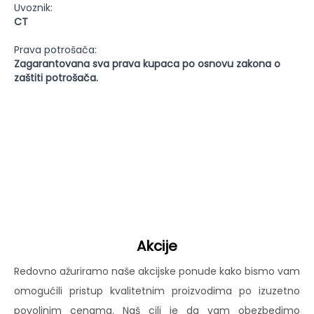
Uvoznik:
CT
Prava potrošača:
Zagarantovana sva prava kupaca po osnovu zakona o
zaštiti potrošača.
Akcije
Redovno ažuriramo naše akcijske ponude kako bismo vam
omogućili pristup kvalitetnim proizvodima po izuzetno
povoljnim cenama. Naš cilj je da vam obezbedimo