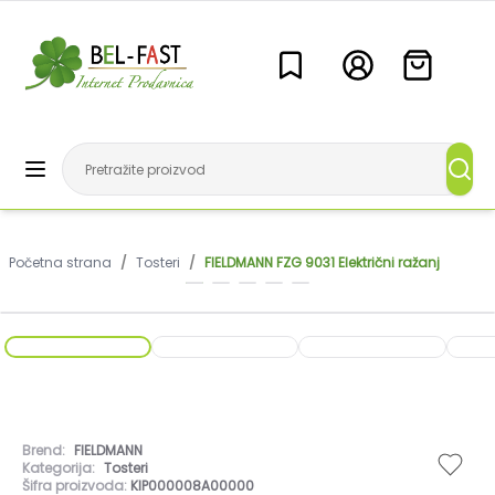
Početna strana
/
Tosteri
/
FIELDMANN FZG 9031 Električni ražanj
Brend:
FIELDMANN
Kategorija:
Tosteri
Šifra proizvoda:
KIP000008A00000