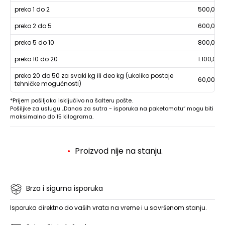
preko 1 do 2
500,00
preko 2 do 5
600,00
preko 5 do 10
800,00
preko 10 do 20
1.100,00
preko 20 do 50 za svaki kg ili deo kg (ukoliko postoje
60,00
tehničke mogućnosti)
*Prijem pošiljaka isključivo na šalteru pošte.
Pošiljke za uslugu „Danas za sutra - isporuka na paketomatu“ mogu biti
maksimalno do 15 kilograma.
Proizvod nije na stanju.
Brza i sigurna isporuka
Isporuka direktno do vaših vrata na vreme i u savršenom stanju.