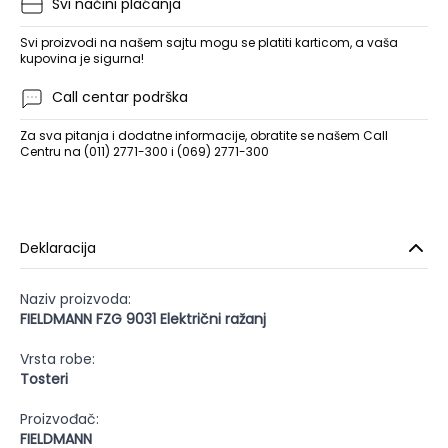
Svi načini plaćanja
Svi proizvodi na našem sajtu mogu se platiti karticom, a vaša
kupovina je sigurna!
Call centar podrška
Za sva pitanja i dodatne informacije, obratite se našem Call
Centru na (011) 2771-300 i (069) 2771-300
Deklaracija
Naziv proizvoda:
FIELDMANN FZG 9031 Električni ražanj
Vrsta robe:
Tosteri
Proizvođač:
FIELDMANN