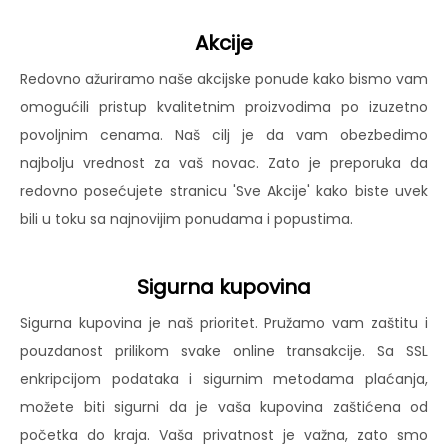
Akcije
Redovno ažuriramo naše akcijske ponude kako bismo vam
omogućili pristup kvalitetnim proizvodima po izuzetno
povoljnim cenama. Naš cilj je da vam obezbedimo
najbolju vrednost za vaš novac. Zato je preporuka da
redovno posećujete stranicu 'Sve Akcije' kako biste uvek
bili u toku sa najnovijim ponudama i popustima.
Sigurna kupovina
Sigurna kupovina je naš prioritet. Pružamo vam zaštitu i
pouzdanost prilikom svake online transakcije. Sa SSL
enkripcijom podataka i sigurnim metodama plaćanja,
možete biti sigurni da je vaša kupovina zaštićena od
početka do kraja. Vaša privatnost je važna, zato smo