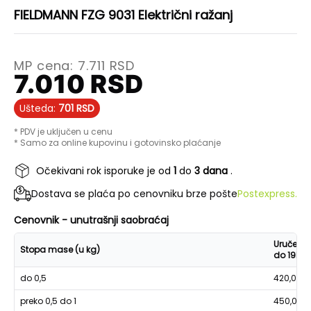
FIELDMANN FZG 9031 Električni ražanj
MP cena:
7.711
RSD
7.010
RSD
Ušteda:
701
RSD
* PDV je uključen u cenu
* Samo za online kupovinu i gotovinsko plaćanje
Očekivani rok isporuke je od
1
do
3 dana
.
Dostava se plaća po cenovniku brze pošte
Postexpress.
Cenovnik - unutrašnji saobraćaj
Uručenje
Stopa mase (u kg)
do 19h
do 0,5
420,00
preko 0,5 do 1
450,00