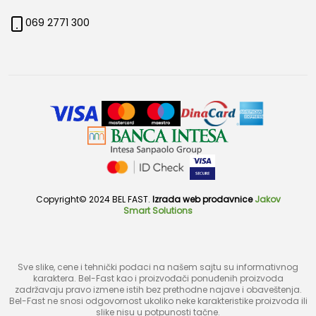
069 2771 300
Copyright© 2024 BEL FAST.
Izrada web prodavnice
Jakov
Smart Solutions
Sve slike, cene i tehnički podaci na našem sajtu su informativnog
karaktera. Bel-Fast kao i proizvođači ponuđenih proizvoda
zadržavaju pravo izmene istih bez prethodne najave i obaveštenja.
Bel-Fast ne snosi odgovornost ukoliko neke karakteristike proizvoda ili
slike nisu u potpunosti tačne.