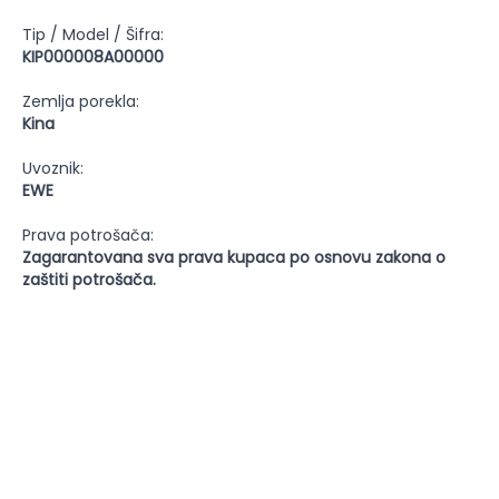
Tip / Model / Šifra:
KIP000008A00000
Zemlja porekla:
Kina
Uvoznik:
EWE
Prava potrošača:
Zagarantovana sva prava kupaca po osnovu zakona o
zaštiti potrošača.