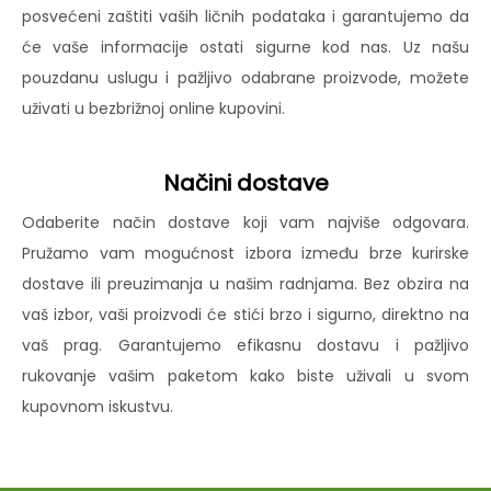
posvećeni zaštiti vaših ličnih podataka i garantujemo da
će vaše informacije ostati sigurne kod nas. Uz našu
pouzdanu uslugu i pažljivo odabrane proizvode, možete
uživati u bezbrižnoj online kupovini.
Načini dostave
Odaberite način dostave koji vam najviše odgovara.
Pružamo vam mogućnost izbora između brze kurirske
dostave ili preuzimanja u našim radnjama. Bez obzira na
vaš izbor, vaši proizvodi će stići brzo i sigurno, direktno na
vaš prag. Garantujemo efikasnu dostavu i pažljivo
rukovanje vašim paketom kako biste uživali u svom
kupovnom iskustvu.