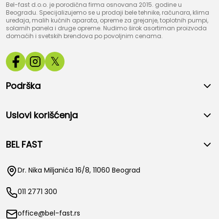
Bel-fast d.o.o. je porodična firma osnovana 2015. godine u
Beogradu. Specijalizujemo se u prodaji bele tehnike, računara, klima
uređaja, malih kućnih aparata, opreme za grejanje, toplotnih pumpi,
solarnih panela i druge opreme. Nudimo širok asortiman proizvoda
domaćih i svetskih brendova po povoljnim cenama.
𝕏
Podrška
Uslovi korišćenja
BEL FAST
Dr. Nika Miljanića 16/8, 11060 Beograd
011 2771 300
office@bel-fast.rs