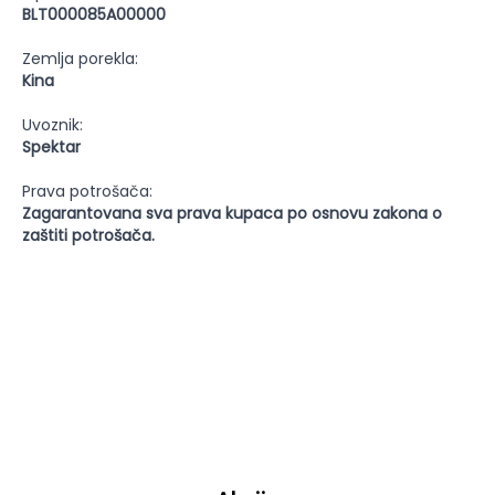
BLT000085A00000
Zemlja porekla:
Kina
Uvoznik:
Spektar
Prava potrošača:
Zagarantovana sva prava kupaca po osnovu zakona o
zaštiti potrošača.