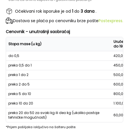
Očekivani rok isporuke je od
1
do
3 dana
.
Dostava se plaća po cenovniku brze pošte
Postexpress.
Cenovnik - unutrašnji saobraćaj
Uručenje
Stopa mase (u kg)
do 19h
do 0,5
420,00
preko 0,5 do 1
450,00
preko 1 do 2
500,00
preko 2 do 5
600,00
preko 5 do 10
800,00
preko 10 do 20
1.100,00
preko 20 do 50 za svaki kg ili deo kg (ukoliko postoje
60,00
tehničke mogućnosti)
*Prijem pošiljaka isključivo na šalteru pošte.