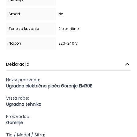
Smart
Ne
Zone za kuvanje
2 električne
Napon
220-240 V
Deklaracija
Naziv proizvoda:
Ugradna električna ploča Gorenje EM30E
Vrsta robe:
Ugradna tehnika
Proizvođač:
Gorenje
Tip / Model / Šifra: