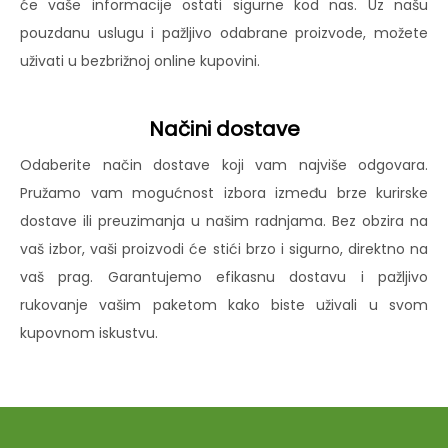
će vaše informacije ostati sigurne kod nas. Uz našu
pouzdanu uslugu i pažljivo odabrane proizvode, možete
uživati u bezbrižnoj online kupovini.
Načini dostave
Odaberite način dostave koji vam najviše odgovara.
Pružamo vam mogućnost izbora između brze kurirske
dostave ili preuzimanja u našim radnjama. Bez obzira na
vaš izbor, vaši proizvodi će stići brzo i sigurno, direktno na
vaš prag. Garantujemo efikasnu dostavu i pažljivo
rukovanje vašim paketom kako biste uživali u svom
kupovnom iskustvu.