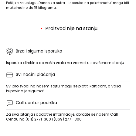
Pošiljke za uslugu „Danas za sutra - isporuka na paketomatu“ mogu biti
maksimalno do 15 kilograma.
Proizvod nije na stanju.
Brza i sigurna isporuka
Isporuka direktno do vaših vrata na vreme i u savršenom stanju.
Svi načini plaćanja
Svi proizvodi na našem sajtu mogu se platiti karticom, a vaša
kupovina je sigurna!
Call centar podrška
Za sva pitanja i dodatne informacije, obratite se našem Call
Centru na (011) 2771-300 i (069) 2771-300