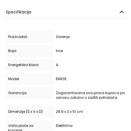
Specifikacija
Proizvođač
Gorenje
Boja
Inox
Energetska klasa
A
Model
EM30E
Garancija
Zagarantovana sva prava kupaca po
osnovu zakona o zaštiti potrošača
Dimenzije (Š x V x D)
28.8 x 3 x 51 cm
Vrsta ploče za
Električna
kuvanje