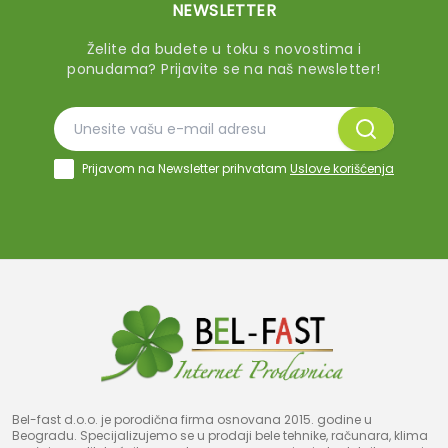
NEWSLETTER
Želite da budete u toku s novostima i
ponudama? Prijavite se na naš newsletter!
Prijavom na Newsletter prihvatam
Uslove korišćenja
Bel-fast d.o.o. je porodična firma osnovana 2015. godine u
Beogradu. Specijalizujemo se u prodaji bele tehnike, računara, klima