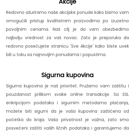
Akcije
Redovno ažuriramo naše akcijske ponude kako bismo vam
omogućili pristup kvalitetnim proizvodima po izuzetno
povoljnim cenama. Naš cilj je da vam obezbedimo
najbolju vrednost za vaš novac. Zato je preporuka da
redovno posećujete stranicu 'Sve Akcije' kako biste uvek
bili u toku sa najnovijim ponudama i popustima.
Sigurna kupovina
Sigurna kupovina je naš prioritet. Pružamo vam zaštitu i
pouzdanost prilikom svake online transakcije. Sa SSL
enkripcijom podataka i sigurnim metodama plaćanja,
možete biti sigurni da je vaša kupovina zaštićena od
početka do kraja. Vaša privatnost je važna, zato smo
posvećeni zaštiti vaših ličnih podataka i garantujemo da