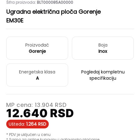
Šifra proizvoda:
BLT000085A00000
Ugradna električna ploča Gorenje
EM30E
Proizvođač
Boja
Gorenje
Inox
Energetska klasa
Pogledaj kompletnu
A
specifikaciju
MP cena:
13.904
RSD
12.640
RSD
Ušteda:
1.264
RSD
* PDV je uključen u cenu
* Samo za online kupovinu i gotovinsko plaćanje