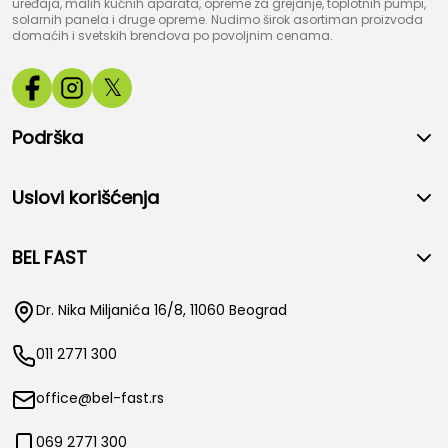
uređaja, malih kućnih aparata, opreme za grejanje, toplotnih pumpi,
solarnih panela i druge opreme. Nudimo širok asortiman proizvoda
domaćih i svetskih brendova po povoljnim cenama.
𝕏
Podrška
Uslovi korišćenja
BEL FAST
Dr. Nika Miljanića 16/8, 11060 Beograd
011 2771 300
office@bel-fast.rs
069 2771 300