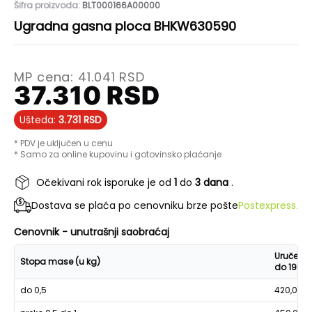
Šifra proizvoda:
BLT000166A00000
Ugradna gasna ploca BHKW630590
MP cena:
41.041
RSD
37.310
RSD
Ušteda:
3.731
RSD
* PDV je uključen u cenu
* Samo za online kupovinu i gotovinsko plaćanje
Očekivani rok isporuke je od
1
do
3 dana
.
Dostava se plaća po cenovniku brze pošte
Postexpress.
Cenovnik - unutrašnji saobraćaj
Uručenje
Stopa mase (u kg)
do 19h
do 0,5
420,00