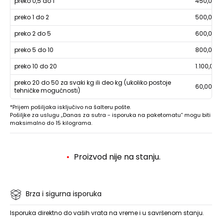
preko 0,5 do 1
450,00
preko 1 do 2
500,00
preko 2 do 5
600,00
preko 5 do 10
800,00
preko 10 do 20
1.100,00
preko 20 do 50 za svaki kg ili deo kg (ukoliko postoje
60,00
tehničke mogućnosti)
*Prijem pošiljaka isključivo na šalteru pošte.
Pošiljke za uslugu „Danas za sutra - isporuka na paketomatu“ mogu biti
maksimalno do 15 kilograma.
Proizvod nije na stanju.
Brza i sigurna isporuka
Isporuka direktno do vaših vrata na vreme i u savršenom stanju.