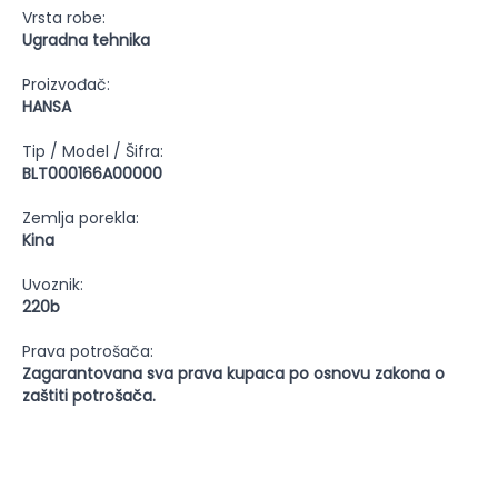
Vrsta robe:
Ugradna tehnika
Proizvođač:
HANSA
Tip / Model / Šifra:
BLT000166A00000
Zemlja porekla:
Kina
Uvoznik:
220b
Prava potrošača:
Zagarantovana sva prava kupaca po osnovu zakona o
zaštiti potrošača.