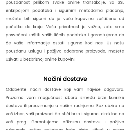
pouzdanost prilikom svake online transakcije. Sa SSL
enkripcijom podataka i sigurnim metodama plaćanja,
možete biti sigurni da je vaša kupovina zaštićena od
početka do kraja. Vaša privatnost je važna, zato smo
posvećeni zaštiti vaših ličnih podataka i garantujemo da
će vaše informacije ostati sigurne kod nas. Uz našu
pouzdanu uslugu i pažljivo odabrane proizvode, možete
uživati u bezbrižnoj online kupovini.
Načini dostave
Odaberite način dostave koji vam najviše odgovara.
Pružamo vam mogućnost izbora između brze kurirske
dostave ili preuzimanja u našim radnjama. Bez obzira na
vaš izbor, vaši proizvodi će stići brzo i sigurno, direktno na
vaš prag. Garantujemo efikasnu dostavu i pažljivo