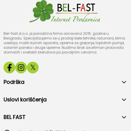
Bel-fast d.o.o. je porodična firma osnovana 2015. godine u
Beogradu. Specijalizujemo se u prodaji bele tehnike, računara, klima
uređaja, malih kućnih aparata, opreme za grejanje, toplotnih pumpi,
solarnih panela i druge opreme. Nudimo širok asortiman proizvoda
domaćih i svetskih brendova po povoljnim cenama.
𝕏
Podrška
Uslovi korišćenja
BEL FAST