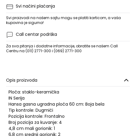
Svi načini plaćanja
Svi proizvodi na našem sajtu mogu se platiti karticom, a vaša
kupovina je sigurna!
Call centar podrška
Za sva pitanja i dodatne informacije, obratite se našem Call
Centru na (011) 2771-300 i (069) 2771-300
Opis proizvoda
Ploča: staklo-keramička
IN Serija
Hansa gasna ugradna ploča 60 cm: Boja bela
Tip kontrole: Dugmići
Pozicija kontrole: Frontalno
Broj pozicija za kuvanje: 4
4,8 cm mali gorionik: 1
6,8 cm srednji gorionik: 2