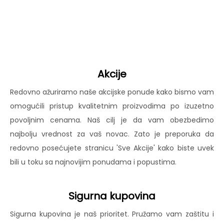
Akcije
Redovno ažuriramo naše akcijske ponude kako bismo vam
omogućili pristup kvalitetnim proizvodima po izuzetno
povoljnim cenama. Naš cilj je da vam obezbedimo
najbolju vrednost za vaš novac. Zato je preporuka da
redovno posećujete stranicu 'Sve Akcije' kako biste uvek
bili u toku sa najnovijim ponudama i popustima.
Sigurna kupovina
Sigurna kupovina je naš prioritet. Pružamo vam zaštitu i