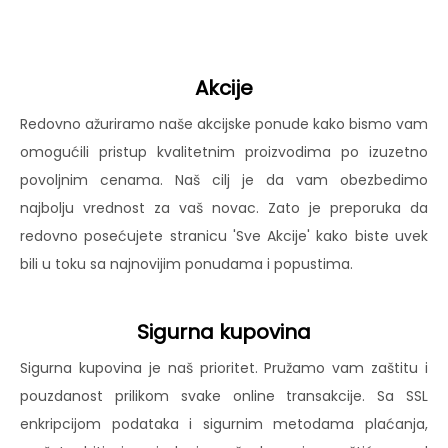
Akcije
Redovno ažuriramo naše akcijske ponude kako bismo vam
omogućili pristup kvalitetnim proizvodima po izuzetno
povoljnim cenama. Naš cilj je da vam obezbedimo
najbolju vrednost za vaš novac. Zato je preporuka da
redovno posećujete stranicu 'Sve Akcije' kako biste uvek
bili u toku sa najnovijim ponudama i popustima.
Sigurna kupovina
Sigurna kupovina je naš prioritet. Pružamo vam zaštitu i
pouzdanost prilikom svake online transakcije. Sa SSL
enkripcijom podataka i sigurnim metodama plaćanja,