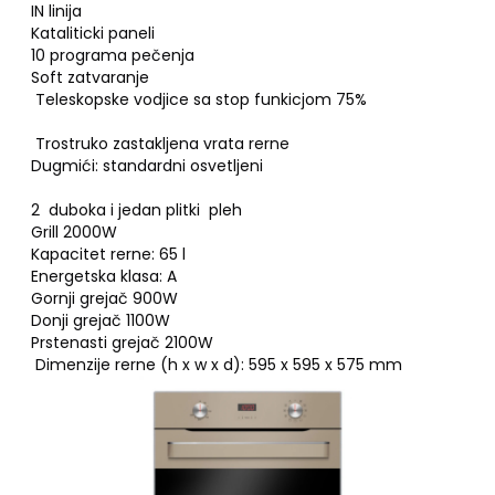
IN linija
Kataliticki paneli
10 programa pečenja
Soft zatvaranje
Teleskopske vodjice sa stop funkicjom 75%
Trostruko zastakljena vrata rerne
Dugmići: standardni osvetljeni
2 duboka i jedan plitki pleh
Grill 2000W
Kapacitet rerne: 65 l
Energetska klasa: A
Gornji grejač 900W
Donji grejač 1100W
Prstenasti grejač 2100W
Dimenzije rerne (h x w x d): 595 x 595 x 575 mm