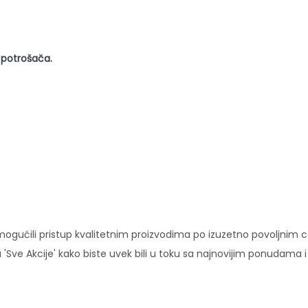
 potrošača.
ućili pristup kvalitetnim proizvodima po izuzetno povoljnim c
'Sve Akcije' kako biste uvek bili u toku sa najnovijim ponudama 