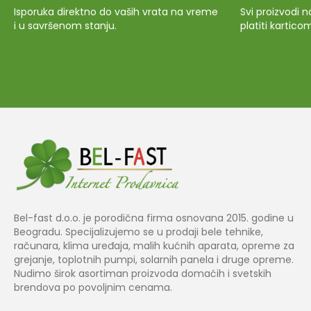
Isporuka direktno do vaših vrata na vreme
Svi proizvodi
i u savršenom stanju.
platiti kartico
Bel-fast d.o.o. je porodična firma osnovana 2015. godine u
Beogradu. Specijalizujemo se u prodaji bele tehnike,
računara, klima uređaja, malih kućnih aparata, opreme za
grejanje, toplotnih pumpi, solarnih panela i druge opreme.
Nudimo širok asortiman proizvoda domaćih i svetskih
brendova po povoljnim cenama.