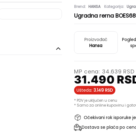
Brend:
HANSA
Kategorija:
Ugra
Ugradna rerna BOES68
Proizvođač
Pogle
Hansa
sp
MP cena:
34.639
RSD
31.490
RS
Ušteda:
3.149
RSD
* PDV je uključen u cenu
* Samo za online kupovinu i goto
Očekivani rok isporuke j
Dostava se plaća po ceno