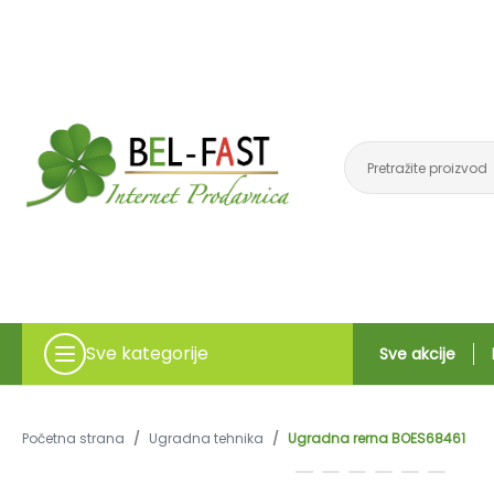
Sve kategorije
Sve akcije
Početna strana
/
Ugradna tehnika
/
Ugradna rerna BOES68461