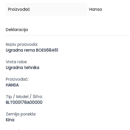
Proizvođač
Hansa
Deklaracija
Naziv proizvoda:
Ugradna rerna BOES68461
Vrsta robe:
Ugradna tehnika
Proizvođač:
HANSA
Tip / Model / Šifra:
BLT000178A00000
Zemlja porekla:
Kina