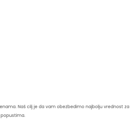
enama. Naš cilj je da vam obezbedimo najbolju vrednost za
i popustima.