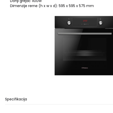
Donji grejač 1100W
Dimenzije rerne (h x w x d): 595 x 595 x 575 mm
Specifikacija