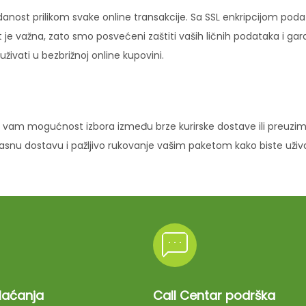
danost prilikom svake online transakcije. Sa SSL enkripcijom pod
 je važna, zato smo posvećeni zaštiti vaših ličnih podataka i ga
ivati u bezbrižnoj online kupovini.
vam mogućnost izbora između brze kurirske dostave ili preuziman
ikasnu dostavu i pažljivo rukovanje vašim paketom kako biste uži
plaćanja
Call Centar podrška