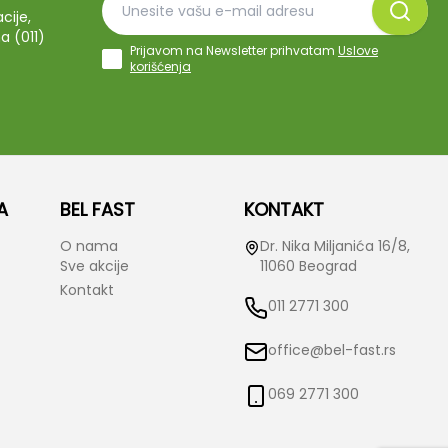
cije,
a (011)
Prijavom na Newsletter prihvatam
Uslove
korišćenja
A
BEL FAST
KONTAKT
O nama
Dr. Nika Miljanića 16/8,
Sve akcije
11060 Beograd
Kontakt
011 2771 300
office@bel-fast.rs
069 2771 300