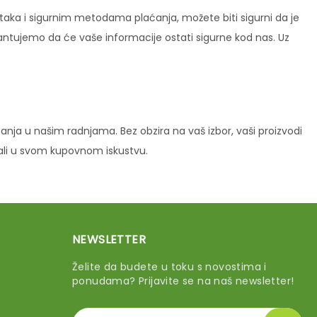
ataka i sigurnim metodama plaćanja, možete biti sigurni da je
rantujemo da će vaše informacije ostati sigurne kod nas. Uz
ja u našim radnjama. Bez obzira na vaš izbor, vaši proizvodi
vali u svom kupovnom iskustvu.
NEWSLETTER
Želite da budete u toku s novostima i
ponudama? Prijavite se na naš newsletter!