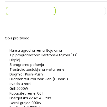
Opis proizvoda
Hansa ugradna rerna: Boja crna
Tip programatora: Elektronski tajmer "Ts"
Displej
8 programa pečenja
Trostruko zastakljena vrata rerne
Dugmići: Push-Push
Dijamantski ProCook Pleh (Duboki )
Svetlo u rerni
Grill 2000W
Kapacitet rerne: 66 l
Energetska klasa: A - 20%
Gornji grejač 900W