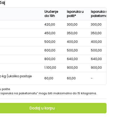
ćaj
Uručenje
Isporuka u
Isporuka na
do 19h
pošti*
paketomatu*
420,00
300,00
300,00
450,00
350,00
350,00
500,00
400,00
400,00
600,00
500,00
500,00
800,00
640,00
640,00
1.100,00
900,00
900,00
o kg (ukoliko postoje
60,00
60,00
-
u pošte.
 - isporuka na paketomatu“ mogu biti maksimalno do 15 kilograma.
Dodaj u korpu