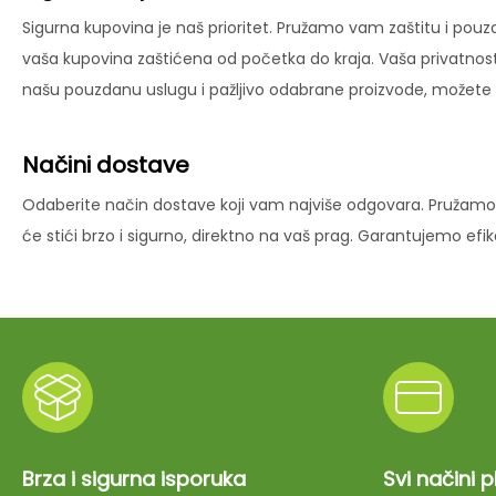
Sigurna kupovina je naš prioritet. Pružamo vam zaštitu i pouz
vaša kupovina zaštićena od početka do kraja. Vaša privatnost
našu pouzdanu uslugu i pažljivo odabrane proizvode, možete už
Načini dostave
Odaberite način dostave koji vam najviše odgovara. Pružamo 
će stići brzo i sigurno, direktno na vaš prag. Garantujemo ef
Brza i sigurna isporuka
Svi načini 