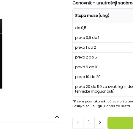
Cenovnik - unutrašnji saobra
Stopa mase (u kg)
do 0,5
preko 0,5 do 1
preko 1 do 2
preko 2 do 5
preko 5 do 10
preko 10 do 20
preko 20 do 50 za svaki kg ili de
tehničke mogućnosti)
*Prijem pošiljaka isključivo na šalter
Pošiljke za uslugu „Danas za sutra
<
>