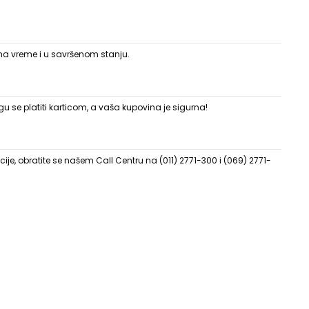
 na vreme i u savršenom stanju.
 se platiti karticom, a vaša kupovina je sigurna!
ije, obratite se našem Call Centru na (011) 2771-300 i (069) 2771-