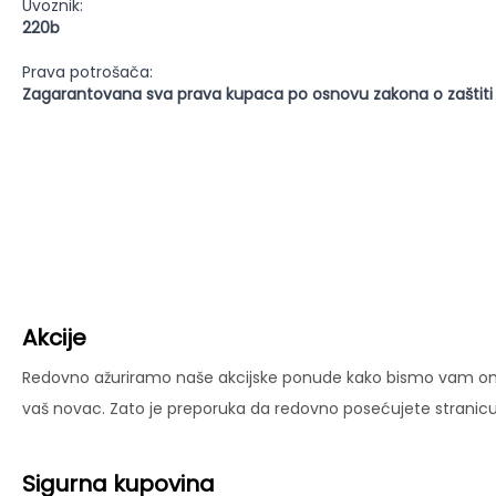
Uvoznik:
220b
Prava potrošača:
Zagarantovana sva prava kupaca po osnovu zakona o zaštiti
Akcije
Redovno ažuriramo naše akcijske ponude kako bismo vam omog
vaš novac. Zato je preporuka da redovno posećujete stranicu 
Sigurna kupovina