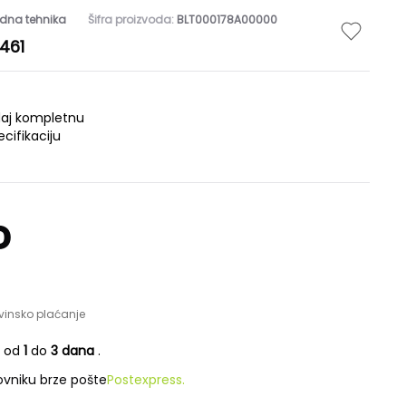
dna tehnika
Šifra proizvoda:
BLT000178A00000
461
daj kompletnu
ecifikaciju
D
vinsko plaćanje
e od
1
do
3 dana
.
vniku brze pošte
Postexpress.