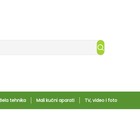
Bela tehnika
Mali kućni aparati
TV, video i foto