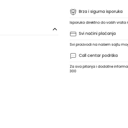
Brza i sigurna isporuka
Isporuka direktno do vaših vrata
Svi načini plaćanja
Svi proizvodi na našem sajtu mogu
Call centar podrška
Za sva pitanja i dodatne informac
300