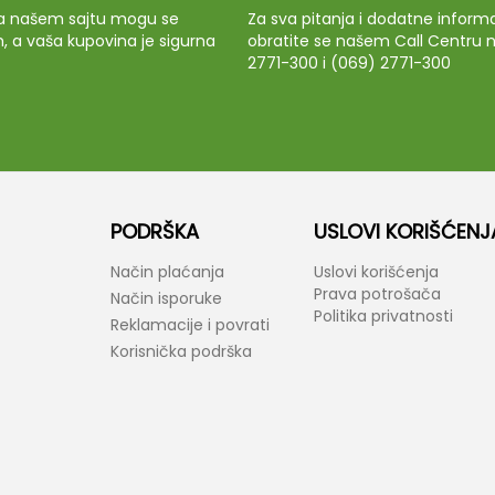
 na našem sajtu mogu se
Za sva pitanja i dodatne informa
m, a vaša kupovina je sigurna
obratite se našem Call Centru n
2771-300 i (069) 2771-300
PODRŠKA
USLOVI KORIŠĆENJ
Način plaćanja
Uslovi korišćenja
Prava potrošača
Način isporuke
Politika privatnosti
Reklamacije i povrati
Korisnička podrška