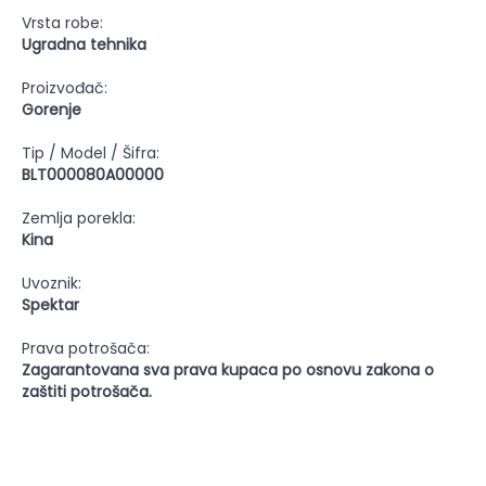
Vrsta robe:
Ugradna tehnika
Proizvođač:
Gorenje
Tip / Model / Šifra:
BLT000080A00000
Zemlja porekla:
Kina
Uvoznik:
Spektar
Prava potrošača:
Zagarantovana sva prava kupaca po osnovu zakona o
zaštiti potrošača.