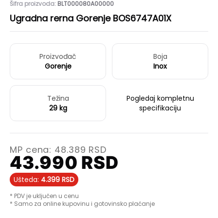
Šifra proizvoda:
BLT000080A00000
Ugradna rerna Gorenje BOS6747A01X
Proizvođač
Boja
Gorenje
Inox
Težina
Pogledaj kompletnu
29 kg
specifikaciju
MP cena:
48.389
RSD
43.990
RSD
Ušteda:
4.399
RSD
* PDV je uključen u cenu
* Samo za online kupovinu i gotovinsko plaćanje