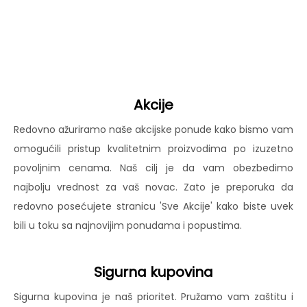
Akcije
Redovno ažuriramo naše akcijske ponude kako bismo vam
omogućili pristup kvalitetnim proizvodima po izuzetno
povoljnim cenama. Naš cilj je da vam obezbedimo
najbolju vrednost za vaš novac. Zato je preporuka da
redovno posećujete stranicu 'Sve Akcije' kako biste uvek
bili u toku sa najnovijim ponudama i popustima.
Sigurna kupovina
Sigurna kupovina je naš prioritet. Pružamo vam zaštitu i