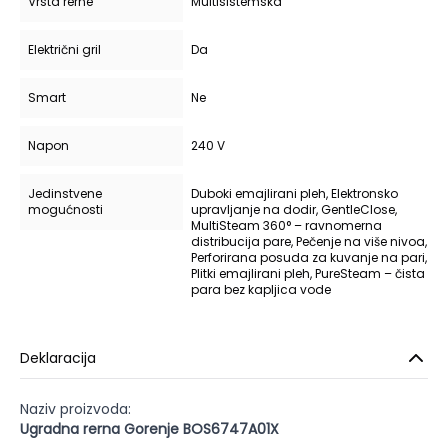
Vrsta rerne
Multisistemska
Električni gril
Da
Smart
Ne
Napon
240 V
Jedinstvene
Duboki emajlirani pleh, Elektronsko
mogućnosti
upravljanje na dodir, GentleClose,
MultiSteam 360° – ravnomerna
distribucija pare, Pečenje na više nivoa,
Perforirana posuda za kuvanje na pari,
Plitki emajlirani pleh, PureSteam – čista
para bez kapljica vode
Deklaracija
Naziv proizvoda:
Ugradna rerna Gorenje BOS6747A01X