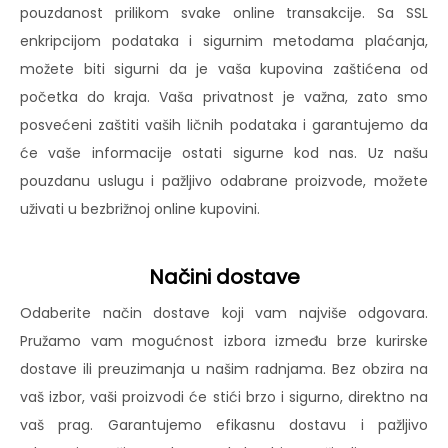
pouzdanost prilikom svake online transakcije. Sa SSL
enkripcijom podataka i sigurnim metodama plaćanja,
možete biti sigurni da je vaša kupovina zaštićena od
početka do kraja. Vaša privatnost je važna, zato smo
posvećeni zaštiti vaših ličnih podataka i garantujemo da
će vaše informacije ostati sigurne kod nas. Uz našu
pouzdanu uslugu i pažljivo odabrane proizvode, možete
uživati u bezbrižnoj online kupovini.
Načini dostave
Odaberite način dostave koji vam najviše odgovara.
Pružamo vam mogućnost izbora između brze kurirske
dostave ili preuzimanja u našim radnjama. Bez obzira na
vaš izbor, vaši proizvodi će stići brzo i sigurno, direktno na
vaš prag. Garantujemo efikasnu dostavu i pažljivo