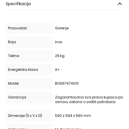
Specifikacija
Proizvođač
Gorenje
Boja
Inox
Težina
29 kg
Energetska klasa
A+
Model
BOS6747A01X
Garancija
Zagarantovana sva prava kupaca po
osnovu zakona o zaštiti potrošača
Dimenzije (Š x V x D)
590 x 594 x 560 mm