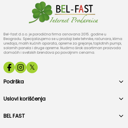
Bel-fast d.o.o. je porodična firma osnovana 2015. godine u
Beogradu. Specijalizujemo se u prodaji bele tehnike, računara, klima
uređaja, malih kućnih aparata, opreme za grejanje, toplotnih pumpi,
solarnih panela i druge opreme. Nudimo širok asortiman proizvoda
domaćih i svetskih brendova po povoljnim cenama.
𝕏
Podrška
Uslovi korišćenja
BEL FAST