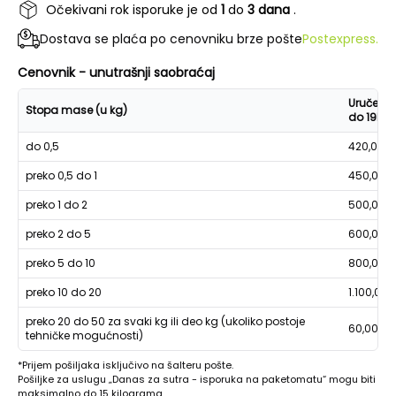
Očekivani rok isporuke je od
1
do
3 dana
.
Dostava se plaća po cenovniku brze pošte
Postexpress.
Cenovnik - unutrašnji saobraćaj
Uručenje
Stopa mase (u kg)
do 19h
do 0,5
420,00
preko 0,5 do 1
450,00
preko 1 do 2
500,00
preko 2 do 5
600,00
preko 5 do 10
800,00
preko 10 do 20
1.100,00
preko 20 do 50 za svaki kg ili deo kg (ukoliko postoje
60,00
tehničke mogućnosti)
*Prijem pošiljaka isključivo na šalteru pošte.
Pošiljke za uslugu „Danas za sutra - isporuka na paketomatu“ mogu biti
maksimalno do 15 kilograma.