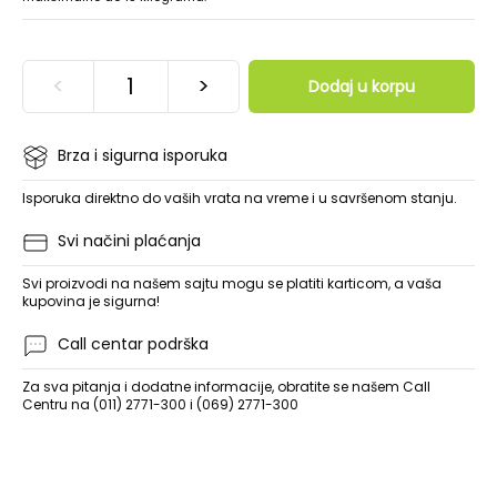
<
>
Dodaj u korpu
Brza i sigurna isporuka
Isporuka direktno do vaših vrata na vreme i u savršenom stanju.
Svi načini plaćanja
Svi proizvodi na našem sajtu mogu se platiti karticom, a vaša
kupovina je sigurna!
Call centar podrška
Za sva pitanja i dodatne informacije, obratite se našem Call
Centru na (011) 2771-300 i (069) 2771-300