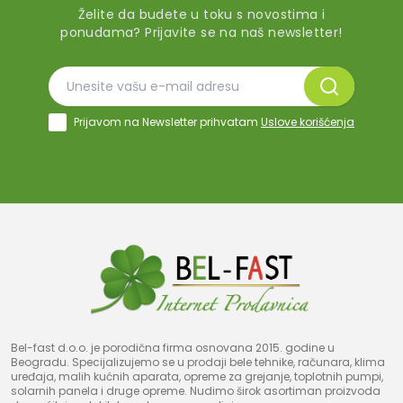
Želite da budete u toku s novostima i
ponudama? Prijavite se na naš newsletter!
Prijavom na Newsletter prihvatam
Uslove korišćenja
Bel-fast d.o.o. je porodična firma osnovana 2015. godine u
Beogradu. Specijalizujemo se u prodaji bele tehnike, računara, klima
uređaja, malih kućnih aparata, opreme za grejanje, toplotnih pumpi,
solarnih panela i druge opreme. Nudimo širok asortiman proizvoda