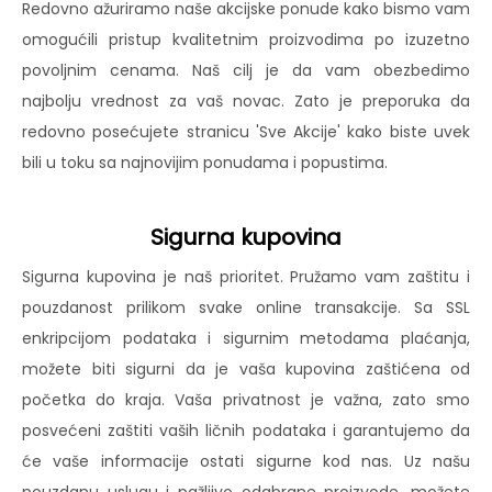
Redovno ažuriramo naše akcijske ponude kako bismo vam
omogućili pristup kvalitetnim proizvodima po izuzetno
povoljnim cenama. Naš cilj je da vam obezbedimo
najbolju vrednost za vaš novac. Zato je preporuka da
redovno posećujete stranicu 'Sve Akcije' kako biste uvek
bili u toku sa najnovijim ponudama i popustima.
Sigurna kupovina
Sigurna kupovina je naš prioritet. Pružamo vam zaštitu i
pouzdanost prilikom svake online transakcije. Sa SSL
enkripcijom podataka i sigurnim metodama plaćanja,
možete biti sigurni da je vaša kupovina zaštićena od
početka do kraja. Vaša privatnost je važna, zato smo
posvećeni zaštiti vaših ličnih podataka i garantujemo da
će vaše informacije ostati sigurne kod nas. Uz našu