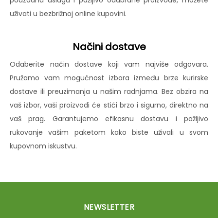
pouzdanu uslugu i pažljivo odabrane proizvode, možete
uživati u bezbrižnoj online kupovini.
Načini dostave
Odaberite način dostave koji vam najviše odgovara.
Pružamo vam mogućnost izbora između brze kurirske
dostave ili preuzimanja u našim radnjama. Bez obzira na
vaš izbor, vaši proizvodi će stići brzo i sigurno, direktno na
vaš prag. Garantujemo efikasnu dostavu i pažljivo
rukovanje vašim paketom kako biste uživali u svom
kupovnom iskustvu.
NEWSLETTER