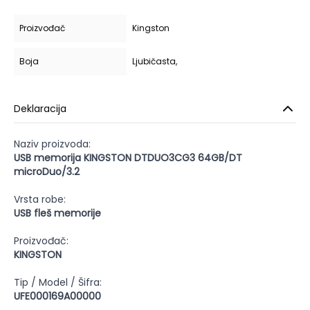
Proizvođač
Kingston
Boja
Ljubičasta,
Deklaracija
Naziv proizvoda:
USB memorija KINGSTON DTDUO3CG3 64GB/DT
microDuo/3.2
Vrsta robe:
USB fleš memorije
Proizvođač:
KINGSTON
Tip / Model / Šifra:
UFE000169A00000