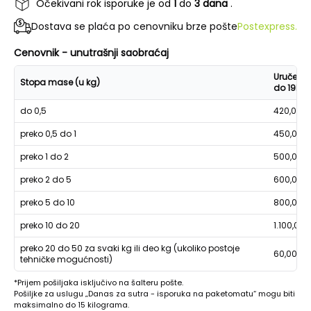
Očekivani rok isporuke je od
1
do
3 dana
.
Dostava se plaća po cenovniku brze pošte
Postexpress.
Cenovnik - unutrašnji saobraćaj
Uručenje
Stopa mase (u kg)
do 19h
do 0,5
420,00
preko 0,5 do 1
450,00
preko 1 do 2
500,00
preko 2 do 5
600,00
preko 5 do 10
800,00
preko 10 do 20
1.100,00
preko 20 do 50 za svaki kg ili deo kg (ukoliko postoje
60,00
tehničke mogućnosti)
*Prijem pošiljaka isključivo na šalteru pošte.
Pošiljke za uslugu „Danas za sutra - isporuka na paketomatu“ mogu biti
maksimalno do 15 kilograma.