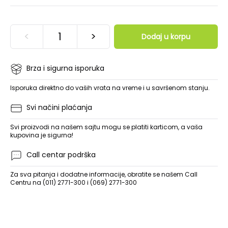
<
>
Dodaj u korpu
Brza i sigurna isporuka
Isporuka direktno do vaših vrata na vreme i u savršenom stanju.
Svi načini plaćanja
Svi proizvodi na našem sajtu mogu se platiti karticom, a vaša
kupovina je sigurna!
Call centar podrška
Za sva pitanja i dodatne informacije, obratite se našem Call
Centru na (011) 2771-300 i (069) 2771-300