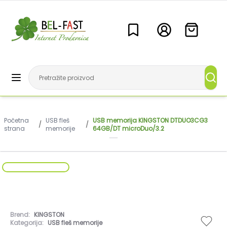
Početna
USB fleš
USB memorija KINGSTON DTDUO3CG3
/
/
strana
memorije
64GB/DT microDuo/3.2
Brend:
KINGSTON
Kategorija:
USB fleš memorije