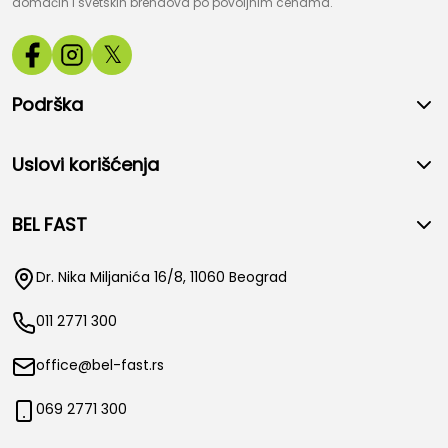
domaćih i svetskih brendova po povoljnim cenama.
𝕏
Podrška
Uslovi korišćenja
BEL FAST
Dr. Nika Miljanića 16/8, 11060 Beograd
011 2771 300
office@bel-fast.rs
069 2771 300