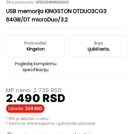
Šifra proizvoda:
UFE000169A00000
USB memorija KINGSTON DTDUO3CG3
64GB/DT microDuo/3.2
Proizvođač
Boja
Kingston
Ljubičasta,
Pogledaj kompletnu
specifikaciju
MP cena:
2.739
RSD
2.490
RSD
Ušteda:
249
RSD
* PDV je uključen u cenu
* Samo za online kupovinu i gotovinsko plaćanje