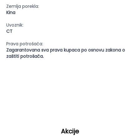
Zemlja porekla:
Kina
Uvoznik:
CT
Prava potrošača:
Zagarantovana sva prava kupaca po osnovu zakona o
zaštiti potrošača.
Akcije