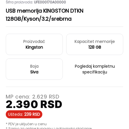
Šifra proizvoda:
UFE000170A00000
USB memorija KINGSTON DTKN
128GB/Kyson/3.2/srebrna
Proizvođač
Kapacitet memorije
Kingston
128 GB
Boja
Pogledaj kompletnu
Siva
specifikaciju
MP cena:
2.629
RSD
2.390
RSD
Ušteda:
239
RSD
* PDV je uključen u cenu
* Samo za online kupovinu i gotovinsko plaćanje