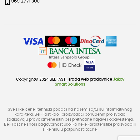
069 2771 300
Copyright© 2024 BEL FAST.
Izrada web prodavnice
Jakov
Smart Solutions
Sve slike, cene i tehnički podaci na našem sajtu su informativnog
karaktera. Bel-Fast kao i proizvođači ponuđenih proizvoda
zadržavaju pravo izmene istih bez prethodne najave i obaveštenja.
Bel-Fast ne snosi odgovornost ukoliko neke karakteristike proizvoda ili
slike nisu u potpunosti tačne.