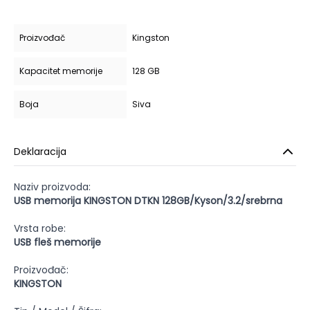
Proizvođač
Kingston
Kapacitet memorije
128 GB
Boja
Siva
Deklaracija
Naziv proizvoda:
USB memorija KINGSTON DTKN 128GB/Kyson/3.2/srebrna
Vrsta robe:
USB fleš memorije
Proizvođač:
KINGSTON