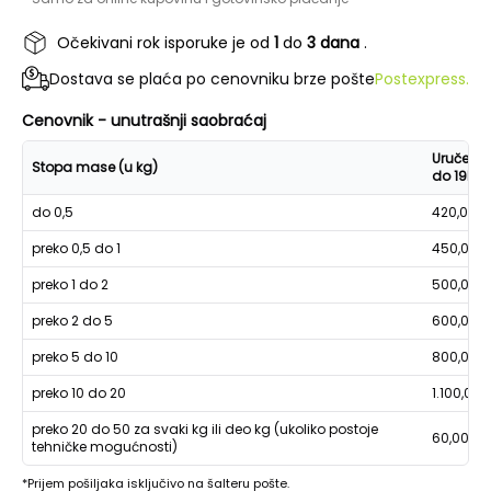
Očekivani rok isporuke je od
1
do
3 dana
.
Dostava se plaća po cenovniku brze pošte
Postexpress.
Cenovnik - unutrašnji saobraćaj
Uručenje
Stopa mase (u kg)
do 19h
do 0,5
420,00
preko 0,5 do 1
450,00
preko 1 do 2
500,00
preko 2 do 5
600,00
preko 5 do 10
800,00
preko 10 do 20
1.100,00
preko 20 do 50 za svaki kg ili deo kg (ukoliko postoje
60,00
tehničke mogućnosti)
*Prijem pošiljaka isključivo na šalteru pošte.