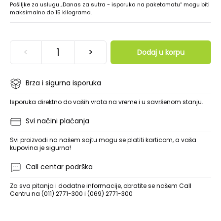
Pošiljke za uslugu „Danas za sutra - isporuka na paketomatu“ mogu biti
maksimalno do 15 kilograma.
<
>
Dodaj u korpu
Brza i sigurna isporuka
Isporuka direktno do vaših vrata na vreme i u savršenom stanju.
Svi načini plaćanja
Svi proizvodi na našem sajtu mogu se platiti karticom, a vaša
kupovina je sigurna!
Call centar podrška
Za sva pitanja i dodatne informacije, obratite se našem Call
Centru na (011) 2771-300 i (069) 2771-300