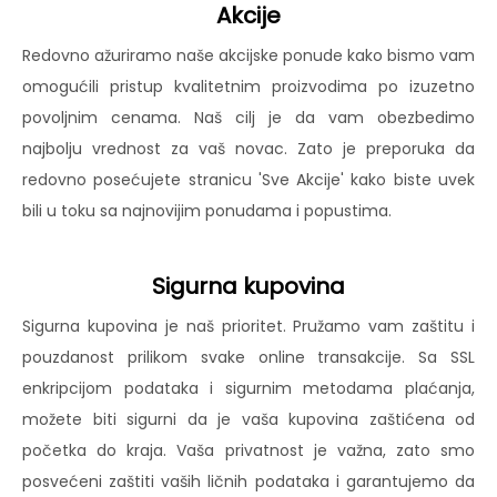
Akcije
Redovno ažuriramo naše akcijske ponude kako bismo vam
omogućili pristup kvalitetnim proizvodima po izuzetno
povoljnim cenama. Naš cilj je da vam obezbedimo
najbolju vrednost za vaš novac. Zato je preporuka da
redovno posećujete stranicu 'Sve Akcije' kako biste uvek
bili u toku sa najnovijim ponudama i popustima.
Sigurna kupovina
Sigurna kupovina je naš prioritet. Pružamo vam zaštitu i
pouzdanost prilikom svake online transakcije. Sa SSL
enkripcijom podataka i sigurnim metodama plaćanja,
možete biti sigurni da je vaša kupovina zaštićena od
početka do kraja. Vaša privatnost je važna, zato smo
posvećeni zaštiti vaših ličnih podataka i garantujemo da