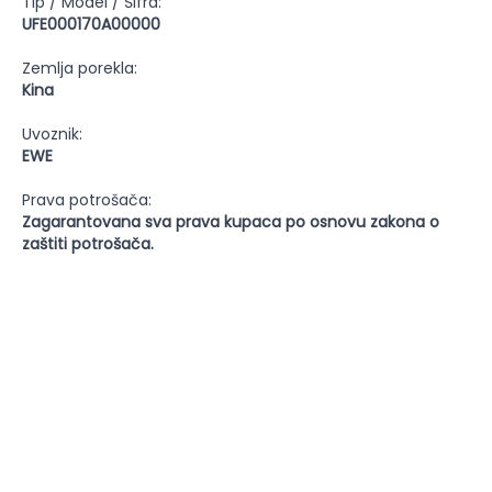
Tip / Model / Šifra:
UFE000170A00000
Zemlja porekla:
Kina
Uvoznik:
EWE
Prava potrošača:
Zagarantovana sva prava kupaca po osnovu zakona o
zaštiti potrošača.