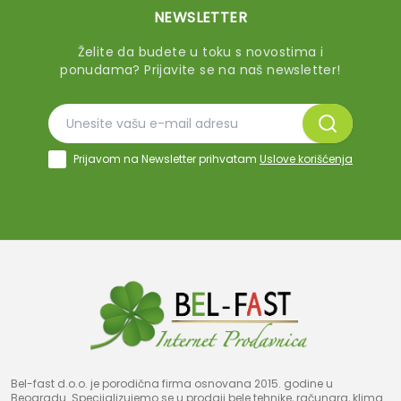
NEWSLETTER
Želite da budete u toku s novostima i
ponudama? Prijavite se na naš newsletter!
Prijavom na Newsletter prihvatam
Uslove korišćenja
Bel-fast d.o.o. je porodična firma osnovana 2015. godine u
Beogradu. Specijalizujemo se u prodaji bele tehnike, računara, klima