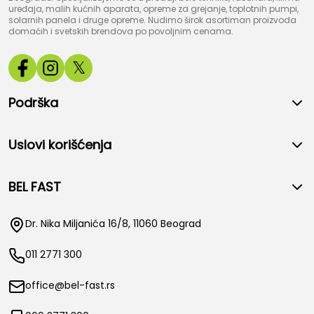
uređaja, malih kućnih aparata, opreme za grejanje, toplotnih pumpi,
solarnih panela i druge opreme. Nudimo širok asortiman proizvoda
domaćih i svetskih brendova po povoljnim cenama.
𝕏
Podrška
Uslovi korišćenja
BEL FAST
Dr. Nika Miljanića 16/8, 11060 Beograd
011 2771 300
office@bel-fast.rs