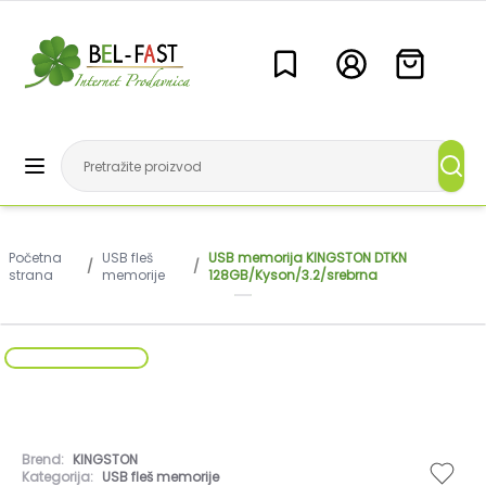
Početna
USB fleš
USB memorija KINGSTON DTKN
/
/
strana
memorije
128GB/Kyson/3.2/srebrna
Brend:
KINGSTON
Kategorija:
USB fleš memorije