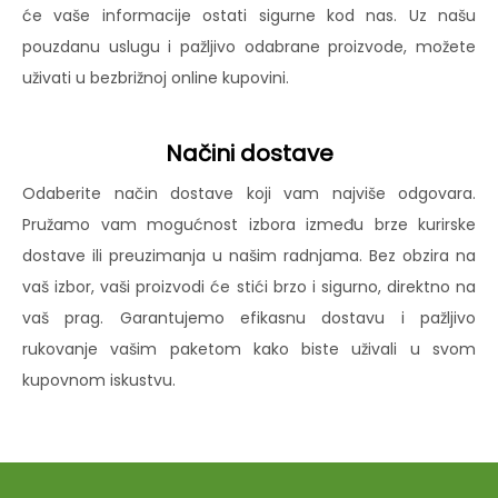
će vaše informacije ostati sigurne kod nas. Uz našu
pouzdanu uslugu i pažljivo odabrane proizvode, možete
uživati u bezbrižnoj online kupovini.
Načini dostave
Odaberite način dostave koji vam najviše odgovara.
Pružamo vam mogućnost izbora između brze kurirske
dostave ili preuzimanja u našim radnjama. Bez obzira na
vaš izbor, vaši proizvodi će stići brzo i sigurno, direktno na
vaš prag. Garantujemo efikasnu dostavu i pažljivo
rukovanje vašim paketom kako biste uživali u svom
kupovnom iskustvu.