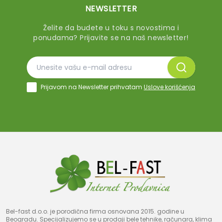
NEWSLETTER
Želite da budete u toku s novostima i
ponudama? Prijavite se na naš newsletter!
Prijavom na Newsletter prihvatam
Uslove korišćenja
Bel-fast d.o.o. je porodična firma osnovana 2015. godine u
Beogradu. Specijalizujemo se u prodaji bele tehnike, računara, klima