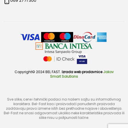
069 2771 300
Copyright© 2024 BEL FAST.
Izrada web prodavnice
Jakov
Smart Solutions
Sve slike, cene i tehnički podaci na našem sajtu su informativnog
karaktera. Bel-Fast kao i proizvođači ponuđenih proizvoda
zadržavaju pravo izmene istih bez prethodne najave i obaveštenja.
Bel-Fast ne snosi odgovornost ukoliko neke karakteristike proizvoda ili
slike nisu u potpunosti tačne.