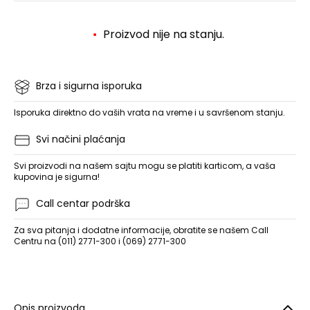
Proizvod nije na stanju.
Brza i sigurna isporuka
Isporuka direktno do vaših vrata na vreme i u savršenom stanju.
Svi načini plaćanja
Svi proizvodi na našem sajtu mogu se platiti karticom, a vaša
kupovina je sigurna!
Call centar podrška
Za sva pitanja i dodatne informacije, obratite se našem Call
Centru na (011) 2771-300 i (069) 2771-300
Opis proizvoda