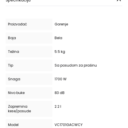
Specifikacija
Proizvođač
Gorenje
Boja
Bela
Težina
5.5 kg
Tip
Sa posudom za prašinu
Snaga
1700 W
Nivo buke
83 dB
Zapremina
2.2 l
kese/posude
Model
VC1701GACWCY