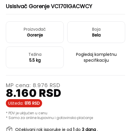
Usisivač Gorenje VC1701GACWCY
Proizvođač
Boja
Gorenje
Bela
Težina
Pogledaj kompletnu
5.5 kg
specifikaciju
MP cena:
8.976
RSD
8.160
RSD
Ušteda:
816
RSD
* PDV je uključen u cenu
* Samo za online kupovinu i gotovinsko plaćanje
Očekivani rok isporuke je od
1
do
3 dana
.