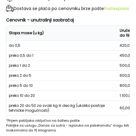
Dostava se plaća po cenovniku brze pošte
Postexpress.
Cenovnik - unutrašnji saobraćaj
Uručenje
Stopa mase (u kg)
do 19h
do 0,5
420,00
preko 0,5 do 1
450,00
preko 1 do 2
500,00
preko 2 do 5
600,00
preko 5 do 10
800,00
preko 10 do 20
1.100,00
preko 20 do 50 za svaki kg ili deo kg (ukoliko postoje
60,00
tehničke mogućnosti)
*Prijem pošiljaka isključivo na šalteru pošte.
Pošiljke za uslugu „Danas za sutra - isporuka na paketomatu“ mogu biti
maksimalno do 15 kilograma.