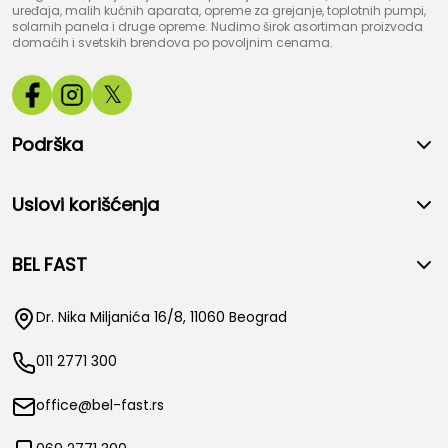
uređaja, malih kućnih aparata, opreme za grejanje, toplotnih pumpi,
solarnih panela i druge opreme. Nudimo širok asortiman proizvoda
domaćih i svetskih brendova po povoljnim cenama.
𝕏
Podrška
Uslovi korišćenja
BEL FAST
Dr. Nika Miljanića 16/8, 11060 Beograd
011 2771 300
office@bel-fast.rs