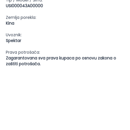
Tip / Model / Šifra:
USI000043A00000
Zemlja porekla:
Kina
Uvoznik:
Spektar
Prava potrošača:
Zagarantovana sva prava kupaca po osnovu zakona o
zaštiti potrošača.