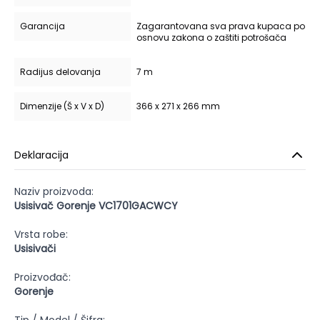
Garancija
Zagarantovana sva prava kupaca po
osnovu zakona o zaštiti potrošača
Radijus delovanja
7 m
Dimenzije (Š x V x D)
366 x 271 x 266 mm
Deklaracija
Naziv proizvoda:
Usisivač Gorenje VC1701GACWCY
Vrsta robe:
Usisivači
Proizvođač:
Gorenje