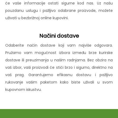
će vaše informacije ostati sigurne kod nas. Uz našu
pouzdanu uslugu i pažljivo odabrane proizvode, možete
uživati u bezbrižnoj online kupovini.
Načini dostave
Odaberite način dostave koji vam najviše odgovara.
Pružamo vam mogućnost izbora između brze kurirske
dostave ili preuzimanja u našim radnjama. Bez obzira na
vaš izbor, vaši proizvodi će stići brzo i sigurno, direktno na
vaš prag. Garantujemo efikasnu dostavu i pažljivo
rukovanje vašim paketom kako biste uživali u svom
kupovnom iskustvu.