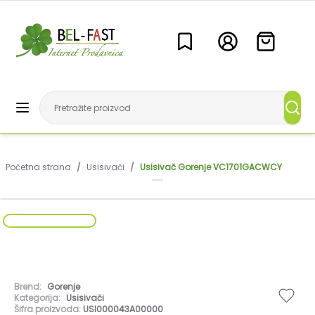
Početna strana
/
Usisivači
/
Usisivač Gorenje VC1701GACWCY
Brend:
Gorenje
Kategorija:
Usisivači
Šifra proizvoda:
USI000043A00000