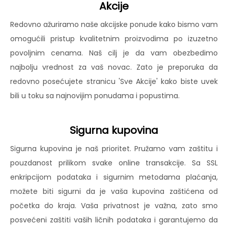
Akcije
Redovno ažuriramo naše akcijske ponude kako bismo vam
omogućili pristup kvalitetnim proizvodima po izuzetno
povoljnim cenama. Naš cilj je da vam obezbedimo
najbolju vrednost za vaš novac. Zato je preporuka da
redovno posećujete stranicu 'Sve Akcije' kako biste uvek
bili u toku sa najnovijim ponudama i popustima.
Sigurna kupovina
Sigurna kupovina je naš prioritet. Pružamo vam zaštitu i
pouzdanost prilikom svake online transakcije. Sa SSL
enkripcijom podataka i sigurnim metodama plaćanja,
možete biti sigurni da je vaša kupovina zaštićena od
početka do kraja. Vaša privatnost je važna, zato smo
posvećeni zaštiti vaših ličnih podataka i garantujemo da