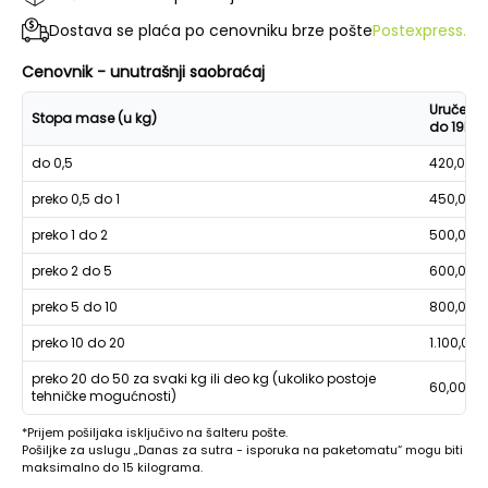
Dostava se plaća po cenovniku brze pošte
Postexpress.
Cenovnik - unutrašnji saobraćaj
Uručenje
Stopa mase (u kg)
do 19h
do 0,5
420,00
preko 0,5 do 1
450,00
preko 1 do 2
500,00
preko 2 do 5
600,00
preko 5 do 10
800,00
preko 10 do 20
1.100,00
preko 20 do 50 za svaki kg ili deo kg (ukoliko postoje
60,00
tehničke mogućnosti)
*Prijem pošiljaka isključivo na šalteru pošte.
Pošiljke za uslugu „Danas za sutra - isporuka na paketomatu“ mogu biti
maksimalno do 15 kilograma.