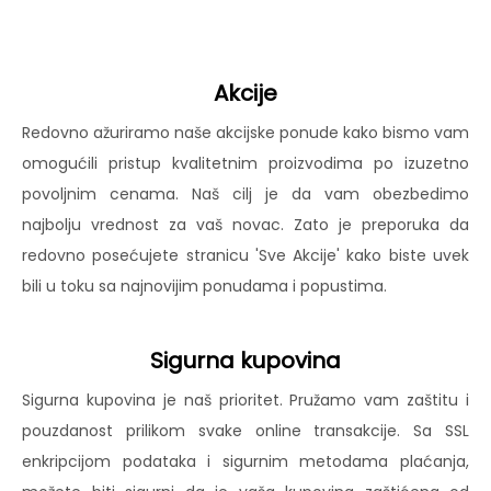
Akcije
Redovno ažuriramo naše akcijske ponude kako bismo vam
omogućili pristup kvalitetnim proizvodima po izuzetno
povoljnim cenama. Naš cilj je da vam obezbedimo
najbolju vrednost za vaš novac. Zato je preporuka da
redovno posećujete stranicu 'Sve Akcije' kako biste uvek
bili u toku sa najnovijim ponudama i popustima.
Sigurna kupovina
Sigurna kupovina je naš prioritet. Pružamo vam zaštitu i
pouzdanost prilikom svake online transakcije. Sa SSL
enkripcijom podataka i sigurnim metodama plaćanja,