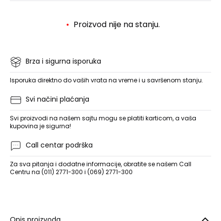
Proizvod nije na stanju.
Brza i sigurna isporuka
Isporuka direktno do vaših vrata na vreme i u savršenom stanju.
Svi načini plaćanja
Svi proizvodi na našem sajtu mogu se platiti karticom, a vaša
kupovina je sigurna!
Call centar podrška
Za sva pitanja i dodatne informacije, obratite se našem Call
Centru na (011) 2771-300 i (069) 2771-300
Opis proizvoda