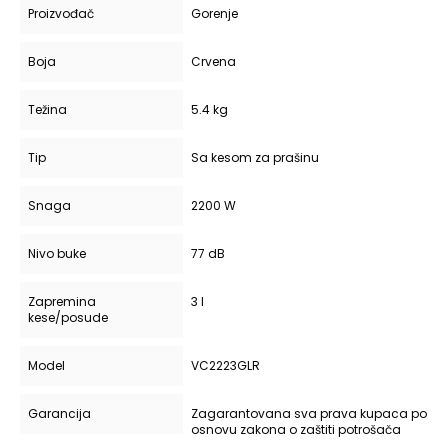
Proizvođač
Gorenje
Boja
Crvena
Težina
5.4 kg
Tip
Sa kesom za prašinu
Snaga
2200 W
Nivo buke
77 dB
Zapremina
3 l
kese/posude
Model
VC2223GLR
Garancija
Zagarantovana sva prava kupaca po
osnovu zakona o zaštiti potrošača