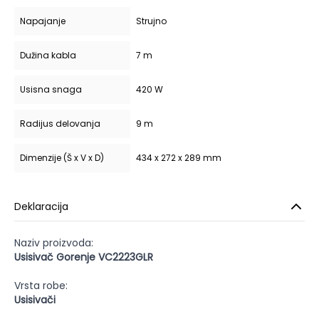
Napajanje
Strujno
Dužina kabla
7 m
Usisna snaga
420 W
Radijus delovanja
9 m
Dimenzije (Š x V x D)
434 x 272 x 289 mm
Deklaracija
Naziv proizvoda:
Usisivač Gorenje VC2223GLR
Vrsta robe:
Usisivači