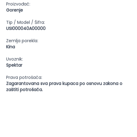
Proizvođač:
Gorenje
Tip / Model / Šifra:
USI000040A00000
Zemlja porekla:
Kina
Uvoznik:
Spektar
Prava potrošača:
Zagarantovana sva prava kupaca po osnovu zakona o
zaštiti potrošača.