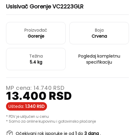
Usisivač Gorenje VC2223GLR
Proizvođač
Boja
Gorenje
Crvena
Težina
Pogledaj kompletnu
5.4 kg
specifikaciju
MP cena:
14.740
RSD
13.400
RSD
Ušteda:
1.340
RSD
* PDV je uključen u cenu
* Samo za online kupovinu i gotovinsko plaćanje
Očekivani rok isporuke je od
1
do
3 dana
.