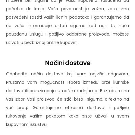
možete biti sigurni da je vaša kupovina zaštićena od
početka do kraja. Vaša privatnost je važna, zato smo
posvećeni zaštiti vaših ličnih podataka i garantujemo da
će vaše informacije ostati sigurne kod nas. Uz našu
pouzdanu uslugu i pažljivo odabrane proizvode, možete
uživati u bezbrižnoj online kupovini.
Načini dostave
Odaberite način dostave koji vam najviše odgovara.
Pružamo vam mogućnost izbora između brze kurirske
dostave ili preuzimanja u našim radnjama. Bez obzira na
vaš izbor, vaši proizvodi će stići brzo i sigurno, direktno na
vaš prag. Garantujemo efikasnu dostavu i pažljivo
rukovanje vašim paketom kako biste uživali u svom
kupovnom iskustvu.