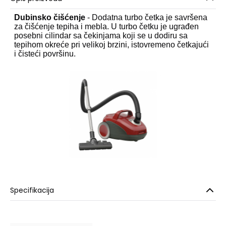
Dubinsko čišćenje
- Dodatna turbo četka je savršena
za čišćenje tepiha i mebla. U turbo četku je ugrađen
posebni cilindar sa čekinjama koji se u dodiru sa
tepihom okreće pri velikoj brzini, istovremeno četkajući
i čisteći površinu.
Specifikacija