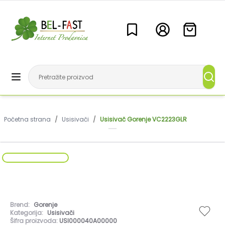
Početna strana
/
Usisivači
/
Usisivač Gorenje VC2223GLR
Brend:
Gorenje
Kategorija:
Usisivači
Šifra proizvoda:
USI000040A00000