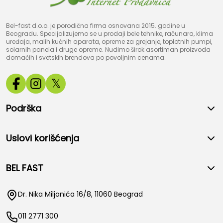
Bel-fast d.o.o. je porodična firma osnovana 2015. godine u
Beogradu. Specijalizujemo se u prodaji bele tehnike, računara, klima
uređaja, malih kućnih aparata, opreme za grejanje, toplotnih pumpi,
solarnih panela i druge opreme. Nudimo širok asortiman proizvoda
domaćih i svetskih brendova po povoljnim cenama.
𝕏
Podrška
Uslovi korišćenja
BEL FAST
Dr. Nika Miljanića 16/8, 11060 Beograd
011 2771 300