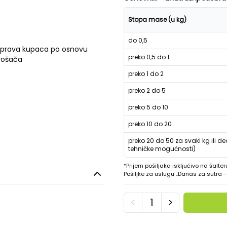
Stopa mase (u kg)
do 0,5
 prava kupaca po osnovu
preko 0,5 do 1
trošača
preko 1 do 2
preko 2 do 5
preko 5 do 10
preko 10 do 20
preko 20 do 50 za svaki kg ili de
tehničke mogućnosti)
*Prijem pošiljaka isključivo na šalter
Pošiljke za uslugu „Danas za sutra
<
>