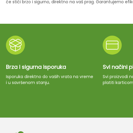
će stići brzo i sigurno, direktno na vaš prag. Garantujemo ef
Brza i sigurna isporuka
Svi načini 
Isporuka direktno do vaših vrata na vreme
Svi proizvodi
i u savršenom stanju.
platiti kartico