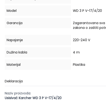
Model
WD 3 P V-17/4/20
Garancija
Zagarantovana sva
zakona o zaštiti po
Napajanje
220-240 V
Dužina kabla
4 m
Materijal
Plastika
Deklaracija
Naziv proizvoda:
Usisivač Karcher WD 3 P V-17/4/20