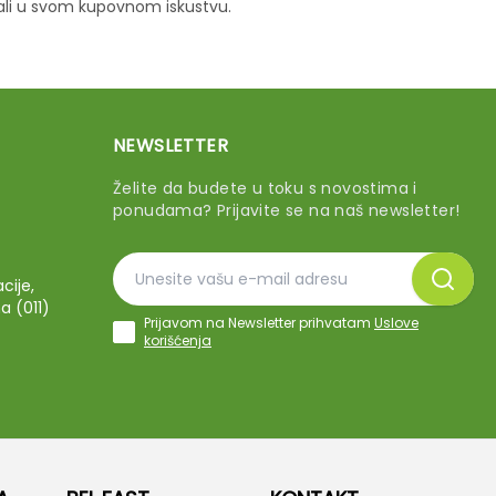
vali u svom kupovnom iskustvu.
NEWSLETTER
Želite da budete u toku s novostima i
ponudama? Prijavite se na naš newsletter!
cije,
a (011)
Prijavom na Newsletter prihvatam
Uslove
korišćenja