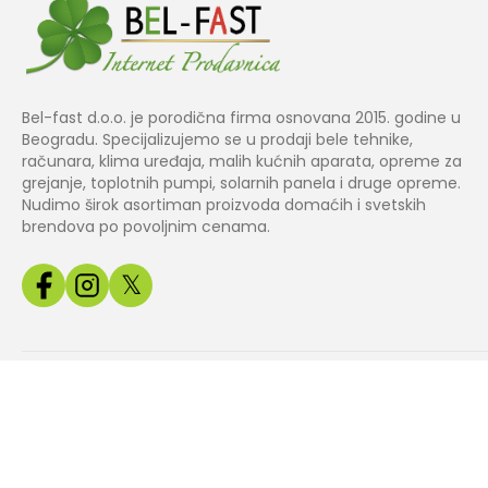
Bel-fast d.o.o. je porodična firma osnovana 2015. godine u
Beogradu. Specijalizujemo se u prodaji bele tehnike,
računara, klima uređaja, malih kućnih aparata, opreme za
grejanje, toplotnih pumpi, solarnih panela i druge opreme.
Nudimo širok asortiman proizvoda domaćih i svetskih
brendova po povoljnim cenama.
𝕏
Copyright© 2024 BEL
Izrada web
Jakov Smart
FAST.
prodavnice
Solutions
Sve slike, cene i tehnički podaci na našem sajtu su informativnog k
odg