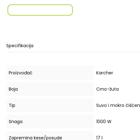
Specifikacija
Proizvođač
Karcher
Boja
Crno-žuta
Tip
Suvo i mokro čišćen
Snaga
1000 W
Zapremina kese/posude
17 l