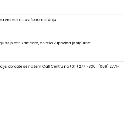
 na vreme i u savršenom stanju.
 se platiti karticom, a vaša kupovina je sigurna!
ije, obratite se našem Call Centru na (011) 2771-300 i (069) 2771-