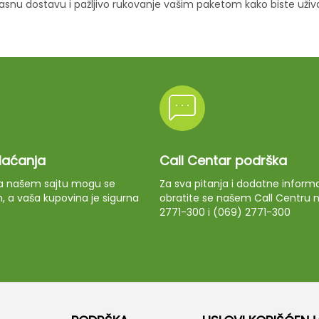
ikasnu dostavu i pažljivo rukovanje vašim paketom kako biste uži
plaćanja
Call Centar podrška
 na našem sajtu mogu se
Za sva pitanja i dodatne informa
m, a vaša kupovina je sigurna
obratite se našem Call Centru n
2771-300 i (069) 2771-300