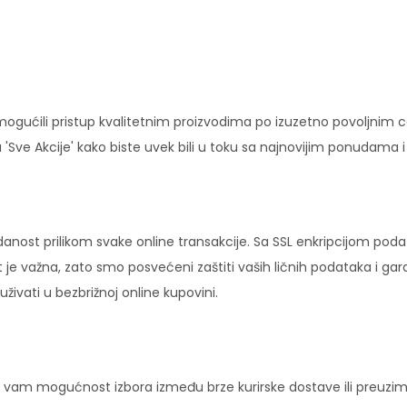
ućili pristup kvalitetnim proizvodima po izuzetno povoljnim c
'Sve Akcije' kako biste uvek bili u toku sa najnovijim ponudama 
danost prilikom svake online transakcije. Sa SSL enkripcijom pod
 je važna, zato smo posvećeni zaštiti vaših ličnih podataka i ga
ivati u bezbrižnoj online kupovini.
vam mogućnost izbora između brze kurirske dostave ili preuziman