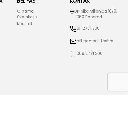
A
BEL FAST
KONTAKT
O nama
Dr. Nika Miljanića 16/8,
Sve akcije
11060 Beograd
Kontakt
011 2771 300
office@bel-fast.rs
069 2771 300
o izmene istih bez prethodne najave i obaveštenja. Bel-Fast ne snosi
čne.