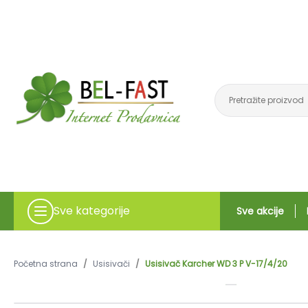
Sve kategorije
Sve akcije
Početna strana
/
Usisivači
/
Usisivač Karcher WD 3 P V-17/4/20