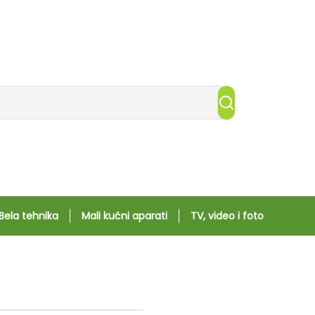
Bela tehnika
Mali kućni aparati
TV, video i foto