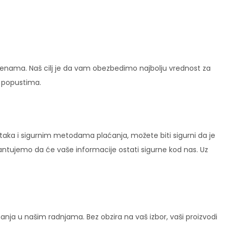
enama. Naš cilj je da vam obezbedimo najbolju vrednost za
i popustima.
ataka i sigurnim metodama plaćanja, možete biti sigurni da je
rantujemo da će vaše informacije ostati sigurne kod nas. Uz
ja u našim radnjama. Bez obzira na vaš izbor, vaši proizvodi