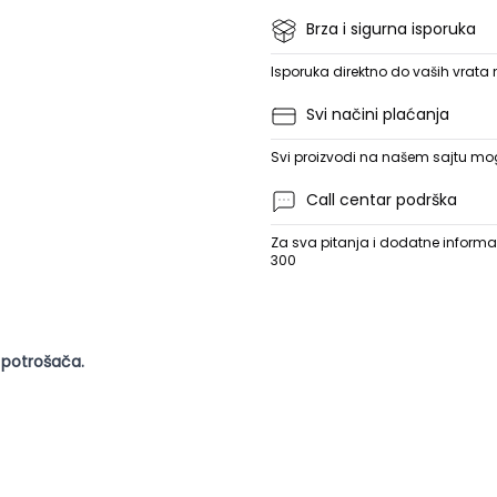
Brza i sigurna isporuka
Isporuka direktno do vaših vrata
Svi načini plaćanja
Svi proizvodi na našem sajtu mogu
Call centar podrška
Za sva pitanja i dodatne informac
300
 potrošača.