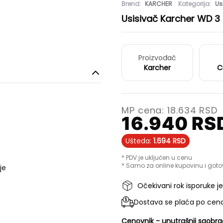
Brend:
KARCHER
Kategorija:
Us
Usisivač Karcher WD 3
Proizvođač
Karcher
C
MP cena:
18.634
RSD
16.940
RS
Ušteda:
1.694
RSD
* PDV je uključen u cenu
* Samo za online kupovinu i goto
je
Očekivani rok isporuke j
Dostava se plaća po ceno
Cenovnik - unutrašnji saobra