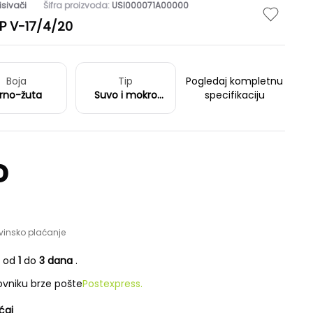
isivači
Šifra proizvoda:
USI000071A00000
 P V-17/4/20
Boja
Tip
Pogledaj kompletnu
rno-žuta
Suvo i mokro
specifikaciju
čišćenje
D
vinsko plaćanje
e od
1
do
3 dana
.
vniku brze pošte
Postexpress.
ćaj