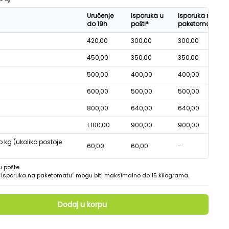
Uručenje
Isporuka u
Isporuka na
do 19h
pošti*
paketomatu*
420,00
300,00
300,00
450,00
350,00
350,00
500,00
400,00
400,00
600,00
500,00
500,00
800,00
640,00
640,00
1.100,00
900,00
900,00
o kg (ukoliko postoje
60,00
60,00
-
u pošte.
 - isporuka na paketomatu“ mogu biti maksimalno do 15 kilograma.
Dodaj u korpu