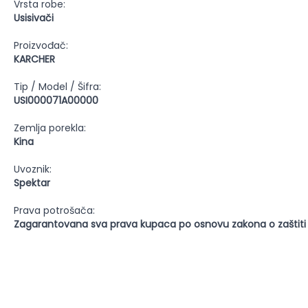
Vrsta robe:
Usisivači
Proizvođač:
KARCHER
Tip / Model / Šifra:
USI000071A00000
Zemlja porekla:
Kina
Uvoznik:
Spektar
Prava potrošača:
Zagarantovana sva prava kupaca po osnovu zakona o zaštiti