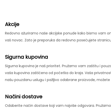
Akcije
Redovno ažuriramo naše akcijske ponude kako bismo vam omog
vaš novac. Zato je preporuka da redovno posećujete stranicu 
Sigurna kupovina
Sigurna kupovina je naš prioritet. Pružamo vam zaštitu i pouz
vaša kupovina zaštićena od početka do kraja. Vaša privatnost
našu pouzdanu uslugu i pažljivo odabrane proizvode, možete už
Načini dostave
Odaberite način dostave koji vam najviše odgovara. Pružamo 