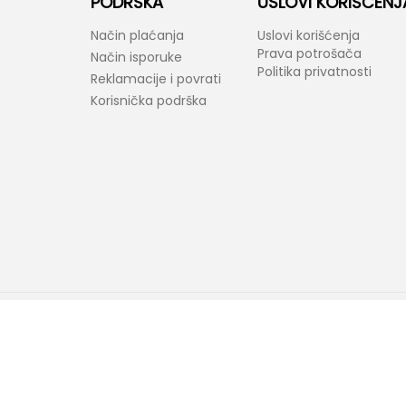
PODRŠKA
USLOVI KORIŠĆENJ
Način plaćanja
Uslovi korišćenja
Prava potrošača
Način isporuke
Politika privatnosti
Reklamacije i povrati
Korisnička podrška
araktera. Bel-Fast kao i proizvođači ponuđenih proizvoda zadržavaju prav
ovornost ukoliko neke karakteristike proizvoda ili slike nisu u potpunosti ta