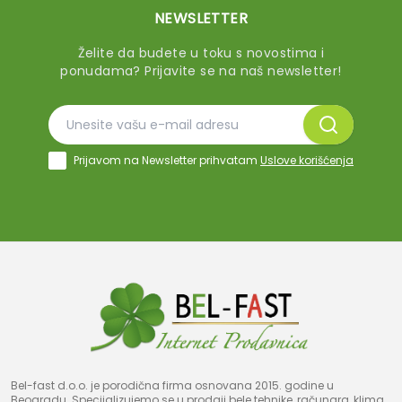
NEWSLETTER
Želite da budete u toku s novostima i
ponudama? Prijavite se na naš newsletter!
Prijavom na Newsletter prihvatam
Uslove korišćenja
Bel-fast d.o.o. je porodična firma osnovana 2015. godine u
Beogradu. Specijalizujemo se u prodaji bele tehnike, računara, klima