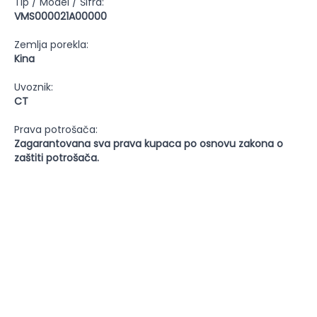
Tip / Model / Šifra:
VMS000021A00000
Zemlja porekla:
Kina
Uvoznik:
CT
Prava potrošača:
Zagarantovana sva prava kupaca po osnovu zakona o
zaštiti potrošača.