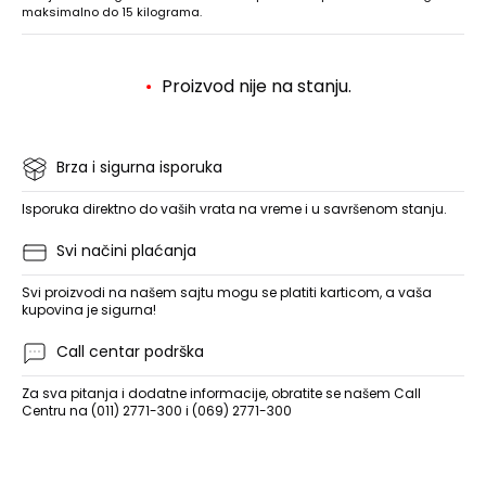
maksimalno do 15 kilograma.
Proizvod nije na stanju.
Brza i sigurna isporuka
Isporuka direktno do vaših vrata na vreme i u savršenom stanju.
Svi načini plaćanja
Svi proizvodi na našem sajtu mogu se platiti karticom, a vaša
kupovina je sigurna!
Call centar podrška
Za sva pitanja i dodatne informacije, obratite se našem Call
Centru na (011) 2771-300 i (069) 2771-300