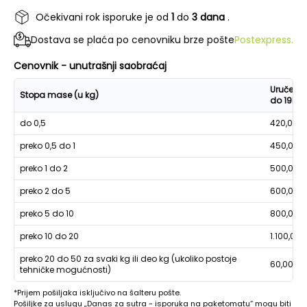
Očekivani rok isporuke je od
1
do
3 dana
.
Dostava se plaća po cenovniku brze pošte
Postexpress.
Cenovnik - unutrašnji saobraćaj
Uručenje
Stopa mase (u kg)
do 19h
do 0,5
420,00
preko 0,5 do 1
450,00
preko 1 do 2
500,00
preko 2 do 5
600,00
preko 5 do 10
800,00
preko 10 do 20
1.100,00
preko 20 do 50 za svaki kg ili deo kg (ukoliko postoje
60,00
tehničke mogućnosti)
*Prijem pošiljaka isključivo na šalteru pošte.
Pošiljke za uslugu „Danas za sutra - isporuka na paketomatu“ mogu biti