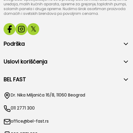
uređaja, malih kućnih aparata, opreme za grejanje, toplotnih pumpi,
solarnih panela i druge opreme. Nudimo širok asortiman proizvoda
domaćih i svetskih brendova po povoljnim cenama.
𝕏
Podrška
Uslovi korišćenja
BEL FAST
Dr. Nika Miljanića 16/8, 11060 Beograd
011 2771 300
office@bel-fast.rs