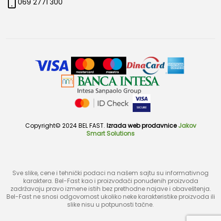
069 2771 300
Copyright© 2024 BEL FAST.
Izrada web prodavnice
Jakov
Smart Solutions
Sve slike, cene i tehnički podaci na našem sajtu su informativnog
karaktera. Bel-Fast kao i proizvođači ponuđenih proizvoda
zadržavaju pravo izmene istih bez prethodne najave i obaveštenja.
Bel-Fast ne snosi odgovornost ukoliko neke karakteristike proizvoda ili
slike nisu u potpunosti tačne.