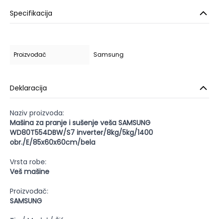
Specifikacija
Proizvođač
Samsung
Deklaracija
Naziv proizvoda:
Mašina za pranje i sušenje veša SAMSUNG
WD80T554DBW/S7 inverter/8kg/5kg/1400
obr./E/85x60x60cm/bela
Vrsta robe:
Veš mašine
Proizvođač:
SAMSUNG