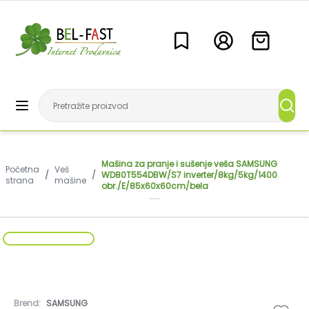
Mašina za pranje i sušenje veša SAMSUNG
Početna
Veš
/
/
WD80T554DBW/S7 inverter/8kg/5kg/1400
strana
mašine
obr./E/85x60x60cm/bela
Brend:
SAMSUNG