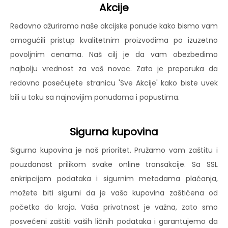
Akcije
Redovno ažuriramo naše akcijske ponude kako bismo vam
omogućili pristup kvalitetnim proizvodima po izuzetno
povoljnim cenama. Naš cilj je da vam obezbedimo
najbolju vrednost za vaš novac. Zato je preporuka da
redovno posećujete stranicu 'Sve Akcije' kako biste uvek
bili u toku sa najnovijim ponudama i popustima.
Sigurna kupovina
Sigurna kupovina je naš prioritet. Pružamo vam zaštitu i
pouzdanost prilikom svake online transakcije. Sa SSL
enkripcijom podataka i sigurnim metodama plaćanja,
možete biti sigurni da je vaša kupovina zaštićena od
početka do kraja. Vaša privatnost je važna, zato smo
posvećeni zaštiti vaših ličnih podataka i garantujemo da