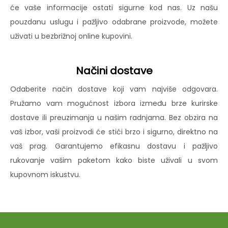
će vaše informacije ostati sigurne kod nas. Uz našu
pouzdanu uslugu i pažljivo odabrane proizvode, možete
uživati u bezbrižnoj online kupovini.
Načini dostave
Odaberite način dostave koji vam najviše odgovara.
Pružamo vam mogućnost izbora između brze kurirske
dostave ili preuzimanja u našim radnjama. Bez obzira na
vaš izbor, vaši proizvodi će stići brzo i sigurno, direktno na
vaš prag. Garantujemo efikasnu dostavu i pažljivo
rukovanje vašim paketom kako biste uživali u svom
kupovnom iskustvu.