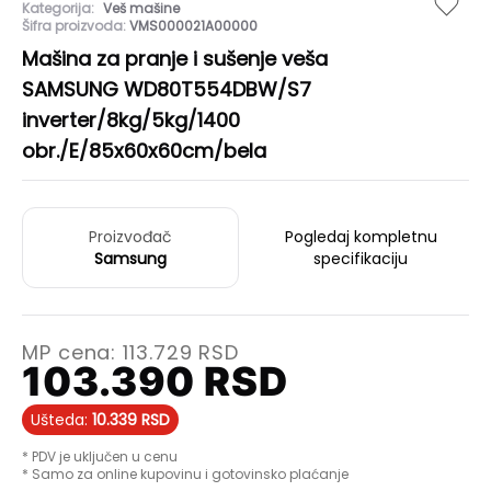
Kategorija:
Veš mašine
Šifra proizvoda:
VMS000021A00000
Mašina za pranje i sušenje veša
SAMSUNG WD80T554DBW/S7
inverter/8kg/5kg/1400
obr./E/85x60x60cm/bela
Proizvođač
Pogledaj kompletnu
Samsung
specifikaciju
MP cena:
113.729
RSD
103.390
RSD
Ušteda:
10.339
RSD
* PDV je uključen u cenu
* Samo za online kupovinu i gotovinsko plaćanje