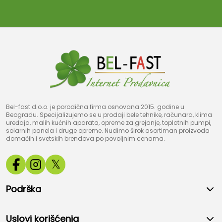
Bel-fast d.o.o. je porodična firma osnovana 2015. godine u
Beogradu. Specijalizujemo se u prodaji bele tehnike, računara, klima
uređaja, malih kućnih aparata, opreme za grejanje, toplotnih pumpi,
solarnih panela i druge opreme. Nudimo širok asortiman proizvoda
domaćih i svetskih brendova po povoljnim cenama.
𝕏
Podrška
Uslovi korišćenja