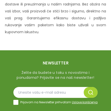
dostave ili preuzimanja u našim radnjama. Bez obzira na
vaš izbor, vaši proizvodi će stići brzo i sigurno, direktno na
vaš prag. Garantujemo efikasnu dostavu i pažljivo
rukovanje vašim paketom kako biste uživali u svom
kupovnom iskustvu.
NEWSLETTER
Želite da budete u toku s novostima i
ponudama? Prijavite se na naš newsletter!
Prijavom na Newsletter prihvatam
Uslove korišćenja