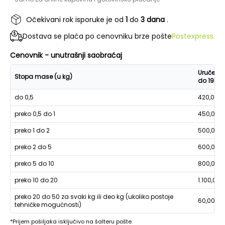
Očekivani rok isporuke je od
1
do
3 dana
.
Dostava se plaća po cenovniku brze pošte
Postexpress.
Cenovnik - unutrašnji saobraćaj
Uručenje
Stopa mase (u kg)
do 19h
do 0,5
420,00
preko 0,5 do 1
450,00
preko 1 do 2
500,00
preko 2 do 5
600,00
preko 5 do 10
800,00
preko 10 do 20
1.100,00
preko 20 do 50 za svaki kg ili deo kg (ukoliko postoje
60,00
tehničke mogućnosti)
*Prijem pošiljaka isključivo na šalteru pošte.