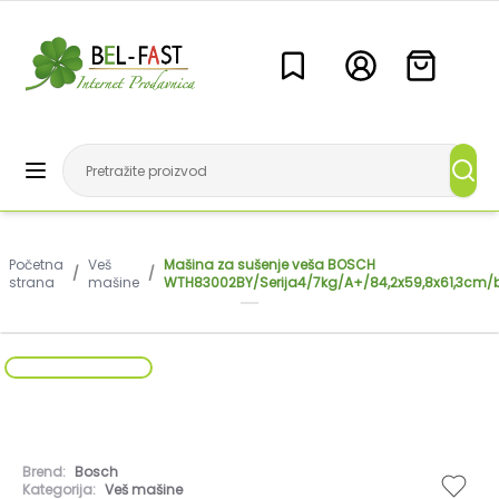
Početna
Veš
Mašina za sušenje veša BOSCH
/
/
strana
mašine
WTH83002BY/Serija4/7kg/A+/84,2x59,8x61,3cm/
Brend:
Bosch
Kategorija:
Veš mašine