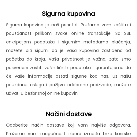
Sigurna kupovina
Sigurna kupovina je naš prioritet. Pružamo vam zaštitu i
pouzdanost prilikom svake online transakcije. Sa SSL
enkripcijom podataka i sigurnim metodama plaćanja,
možete biti sigurni da je vaša kupovina zaštićena od
početka do kraja. Vaša privatnost je važna, zato smo
posvećeni zaštiti vaših ličnih podataka i garantujemo da
će vaše informacije ostati sigurne kod nas. Uz našu
pouzdanu uslugu i pažljivo odabrane proizvode, možete
uživati u bezbrižnoj online kupovini.
Načini dostave
Odaberite način dostave koji vam najviše odgovara.
Pružamo vam mogućnost izbora između brze kurirske