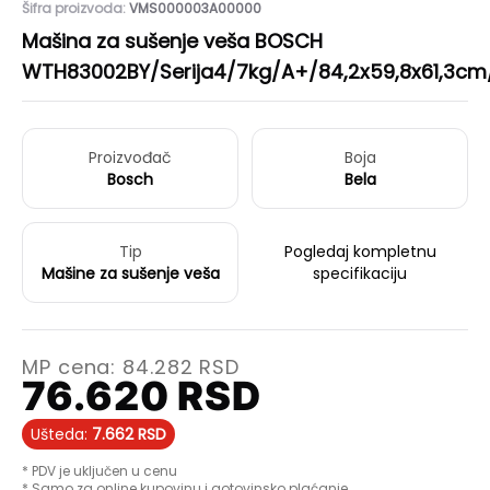
Šifra proizvoda:
VMS000003A00000
Mašina za sušenje veša BOSCH
WTH83002BY/Serija4/7kg/A+/84,2x59,8x61,3cm
Proizvođač
Boja
Bosch
Bela
Tip
Pogledaj kompletnu
Mašine za sušenje veša
specifikaciju
MP cena:
84.282
RSD
76.620
RSD
Ušteda:
7.662
RSD
* PDV je uključen u cenu
* Samo za online kupovinu i gotovinsko plaćanje