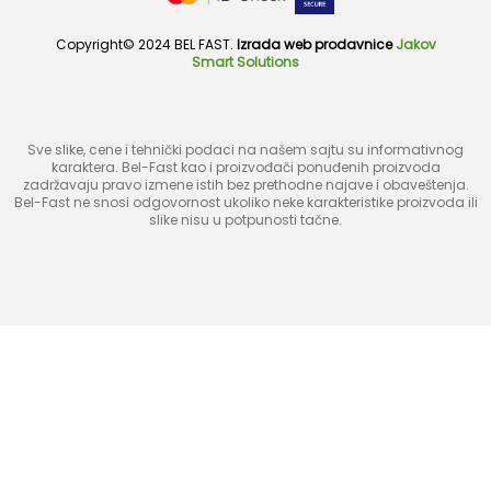
Copyright© 2024 BEL FAST.
Izrada web prodavnice
Jakov
Smart Solutions
Sve slike, cene i tehnički podaci na našem sajtu su informativnog
karaktera. Bel-Fast kao i proizvođači ponuđenih proizvoda
zadržavaju pravo izmene istih bez prethodne najave i obaveštenja.
Bel-Fast ne snosi odgovornost ukoliko neke karakteristike proizvoda ili
slike nisu u potpunosti tačne.