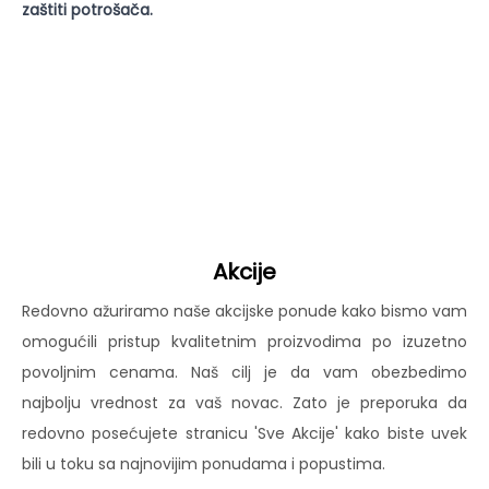
zaštiti potrošača.
Akcije
Redovno ažuriramo naše akcijske ponude kako bismo vam
omogućili pristup kvalitetnim proizvodima po izuzetno
povoljnim cenama. Naš cilj je da vam obezbedimo
najbolju vrednost za vaš novac. Zato je preporuka da
redovno posećujete stranicu 'Sve Akcije' kako biste uvek
bili u toku sa najnovijim ponudama i popustima.