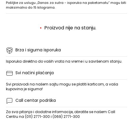
Pošiljke za uslugu „Danas za sutra - isporuka na paketomatu“ mogu biti
maksimalno do 15 kilograma.
Proizvod nije na stanju.
Brza i sigurna isporuka
Isporuka direktno do vaših vrata na vreme i u savršenom stanju.
Svi načini plaćanja
Svi proizvodi na našem sajtu mogu se platiti karticom, a vaša
kupovina je sigurna!
Call centar podrška
Za sva pitanja i dodatne informacije, obratite se našem Call
Centru na (011) 2771-300 i (069) 2771-300