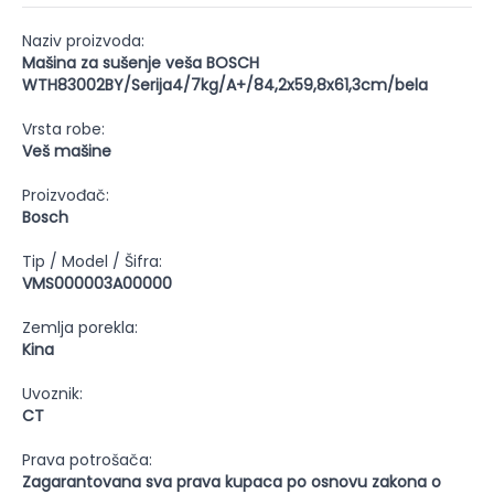
Naziv proizvoda:
Mašina za sušenje veša BOSCH
WTH83002BY/Serija4/7kg/A+/84,2x59,8x61,3cm/bela
Vrsta robe:
Veš mašine
Proizvođač:
Bosch
Tip / Model / Šifra:
VMS000003A00000
Zemlja porekla:
Kina
Uvoznik:
CT
Prava potrošača:
Zagarantovana sva prava kupaca po osnovu zakona o