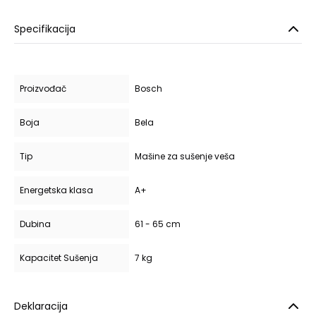
Specifikacija
Proizvođač
Bosch
Boja
Bela
Tip
Mašine za sušenje veša
Energetska klasa
A+
Dubina
61 - 65 cm
Kapacitet Sušenja
7 kg
Deklaracija