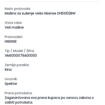
Naziv proizvoda:
Mašina za sušenje veša Hisense DH5S102BW
Vrsta robe:
Veš mašine
Proizvođač:
HISENSE
Tip / Model / Šifra:
VMS000079A00000
Zemlja porekla:
Kina
Uvoznik:
Spektar
Prava potrošača:
Zagarantovana sva prava kupaca po osnovu zakona o
zaštiti potrošača.