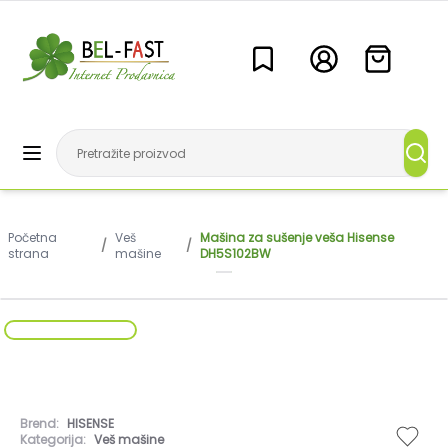
Početna
Veš
Mašina za sušenje veša Hisense
/
/
strana
mašine
DH5S102BW
Brend:
HISENSE
Kategorija:
Veš mašine