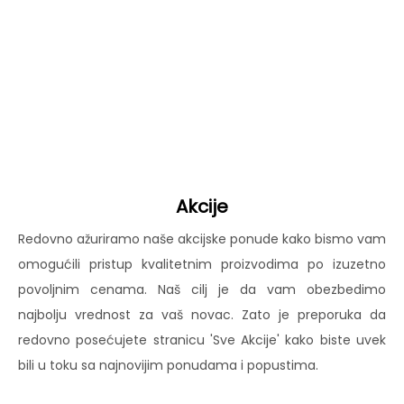
Akcije
Redovno ažuriramo naše akcijske ponude kako bismo vam
omogućili pristup kvalitetnim proizvodima po izuzetno
povoljnim cenama. Naš cilj je da vam obezbedimo
najbolju vrednost za vaš novac. Zato je preporuka da
redovno posećujete stranicu 'Sve Akcije' kako biste uvek
bili u toku sa najnovijim ponudama i popustima.