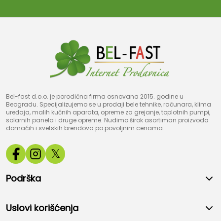
Bel-fast d.o.o. je porodična firma osnovana 2015. godine u
Beogradu. Specijalizujemo se u prodaji bele tehnike, računara, klima
uređaja, malih kućnih aparata, opreme za grejanje, toplotnih pumpi,
solarnih panela i druge opreme. Nudimo širok asortiman proizvoda
domaćih i svetskih brendova po povoljnim cenama.
𝕏
Podrška
Uslovi korišćenja