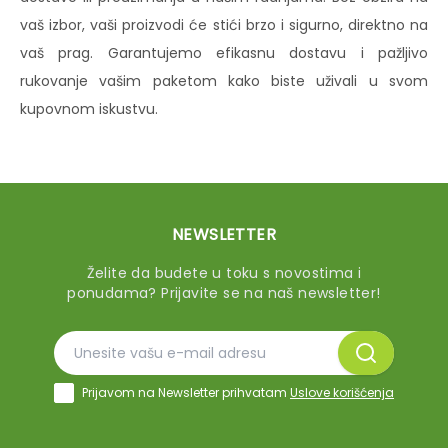
vaš izbor, vaši proizvodi će stići brzo i sigurno, direktno na
vaš prag. Garantujemo efikasnu dostavu i pažljivo
rukovanje vašim paketom kako biste uživali u svom
kupovnom iskustvu.
NEWSLETTER
Želite da budete u toku s novostima i
ponudama? Prijavite se na naš newsletter!
Prijavom na Newsletter prihvatam
Uslove korišćenja