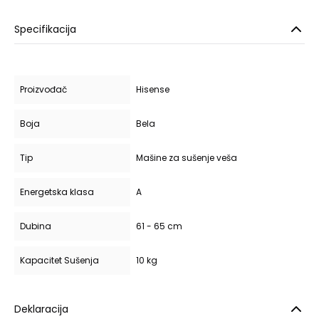
Specifikacija
Proizvođač
Hisense
Boja
Bela
Tip
Mašine za sušenje veša
Energetska klasa
A
Dubina
61 - 65 cm
Kapacitet Sušenja
10 kg
Deklaracija