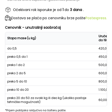
Očekivani rok isporuke je od
1
do
3 dana
.
Dostava se plaća po cenovniku brze pošte
Postexpress.
Cenovnik - unutrašnji saobraćaj
Uručenje
Stopa mase (u kg)
do 19h
do 0,5
420,00
preko 0,5 do 1
450,00
preko 1 do 2
500,00
preko 2 do 5
600,00
preko 5 do 10
800,00
preko 10 do 20
1.100,00
preko 20 do 50 za svaki kg ili deo kg (ukoliko postoje
60,00
tehničke mogućnosti)
*Prijem pošiljaka isključivo na šalteru pošte.