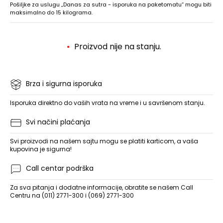
Pošiljke za uslugu „Danas za sutra - isporuka na paketomatu“ mogu biti
maksimalno do 15 kilograma.
Proizvod nije na stanju.
Brza i sigurna isporuka
Isporuka direktno do vaših vrata na vreme i u savršenom stanju.
Svi načini plaćanja
Svi proizvodi na našem sajtu mogu se platiti karticom, a vaša
kupovina je sigurna!
Call centar podrška
Za sva pitanja i dodatne informacije, obratite se našem Call
Centru na (011) 2771-300 i (069) 2771-300