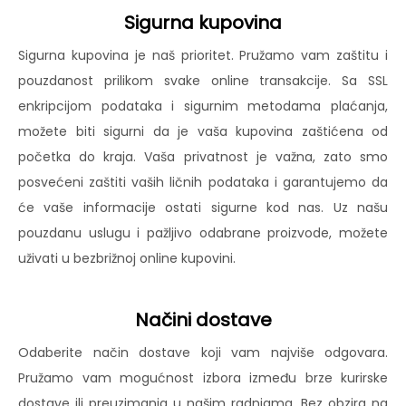
Sigurna kupovina
Sigurna kupovina je naš prioritet. Pružamo vam zaštitu i
pouzdanost prilikom svake online transakcije. Sa SSL
enkripcijom podataka i sigurnim metodama plaćanja,
možete biti sigurni da je vaša kupovina zaštićena od
početka do kraja. Vaša privatnost je važna, zato smo
posvećeni zaštiti vaših ličnih podataka i garantujemo da
će vaše informacije ostati sigurne kod nas. Uz našu
pouzdanu uslugu i pažljivo odabrane proizvode, možete
uživati u bezbrižnoj online kupovini.
Načini dostave
Odaberite način dostave koji vam najviše odgovara.
Pružamo vam mogućnost izbora između brze kurirske
dostave ili preuzimanja u našim radnjama. Bez obzira na