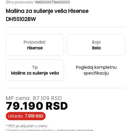
Šifra proizvoda:
VMS000079A00000
Mašina za sušenje veša Hisense
DH5S102BW
Proizvođač
Boja
Hisense
Bela
Tip
Pogledaj kompletnu
Mašine za sušenje veša
specifikaciju
MP cena:
87.109
RSD
79.190
RSD
Ušteda:
7.919
RSD
* PDV je uključen u cenu
* Samo za online kupovinu i gotovinsko plaćanje