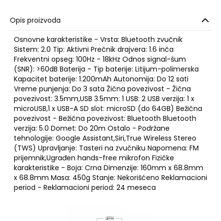
Opis proizvoda
Osnovne karakteristike - Vrsta: Bluetooth zvučnik
Sistem: 2.0 Tip: Aktivni Prečnik drajvera: 1.6 inča
Frekventni opseg: 100Hz - 18kHz Odnos signal-šum
(SNR): >60dB Baterija - Tip baterije: Litijum-polimerska
Kapacitet baterije: 1.200mAh Autonomija: Do 12 sati
Vreme punjenja: Do 3 sata Žična povezivost - Žična
povezivost: 3.5mm,USB 3.5mm: 1 USB: 2 USB verzija: 1 x
microUSB,1 x USB-A SD slot: microSD (do 64GB) Bežična
povezivost - Bežična povezivost: Bluetooth Bluetooth
verzija: 5.0 Domet: Do 20m Ostalo - Podržane
tehnologije: Google Assistant,Siri,True Wireless Stereo
(TWS) Upravljanje: Tasteri na zvučniku Napomena: FM
prijemnik,Ugrađen hands-free mikrofon Fizičke
karakteristike - Boja: Crna Dimenzije: 160mm x 68.8mm
x 68.8mm Masa: 450g Stanje: Nekorišćeno Reklamacioni
period - Reklamacioni period: 24 meseca