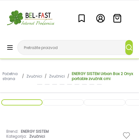
Početna
ENERGY SISTEM Urban Box 2 Onyx
/
Zvučnici
/
Zvučnici
/
strana
portable zvučnik crni
Brend:
ENERGY SISTEM
Kategorija:
Zvučnici