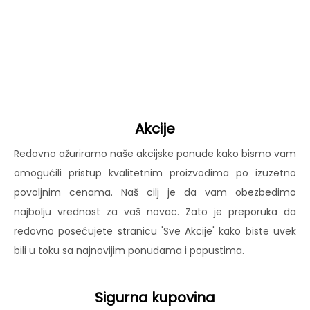
Akcije
Redovno ažuriramo naše akcijske ponude kako bismo vam
omogućili pristup kvalitetnim proizvodima po izuzetno
povoljnim cenama. Naš cilj je da vam obezbedimo
najbolju vrednost za vaš novac. Zato je preporuka da
redovno posećujete stranicu 'Sve Akcije' kako biste uvek
bili u toku sa najnovijim ponudama i popustima.
Sigurna kupovina