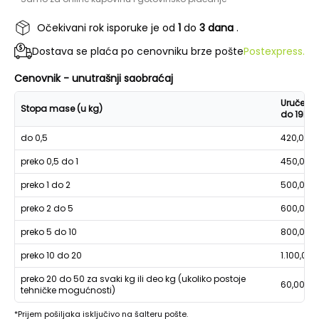
Očekivani rok isporuke je od
1
do
3 dana
.
Dostava se plaća po cenovniku brze pošte
Postexpress.
Cenovnik - unutrašnji saobraćaj
Uručenje
Stopa mase (u kg)
do 19h
do 0,5
420,00
preko 0,5 do 1
450,00
preko 1 do 2
500,00
preko 2 do 5
600,00
preko 5 do 10
800,00
preko 10 do 20
1.100,00
preko 20 do 50 za svaki kg ili deo kg (ukoliko postoje
60,00
tehničke mogućnosti)
*Prijem pošiljaka isključivo na šalteru pošte.