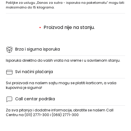
Pošiljke za uslugu „Danas za sutra - isporuka na paketomatu“ mogu biti
maksimalno do 15 kilograma.
Proizvod nije na stanju.
Brza i sigurna isporuka
Isporuka direktno do vaših vrata na vreme i u savršenom stanju.
Svi načini plaćanja
Svi proizvodi na našem sajtu mogu se platiti karticom, a vaša
kupovina je sigurna!
Call centar podrška
Za sva pitanja i dodatne informacije, obratite se našem Call
Centru na (011) 2771-300 i (069) 2771-300