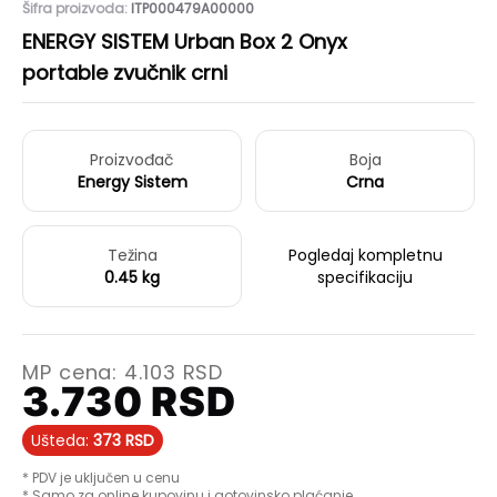
Šifra proizvoda:
ITP000479A00000
ENERGY SISTEM Urban Box 2 Onyx
portable zvučnik crni
Proizvođač
Boja
Energy Sistem
Crna
Težina
Pogledaj kompletnu
0.45 kg
specifikaciju
MP cena:
4.103
RSD
3.730
RSD
Ušteda:
373
RSD
* PDV je uključen u cenu
* Samo za online kupovinu i gotovinsko plaćanje