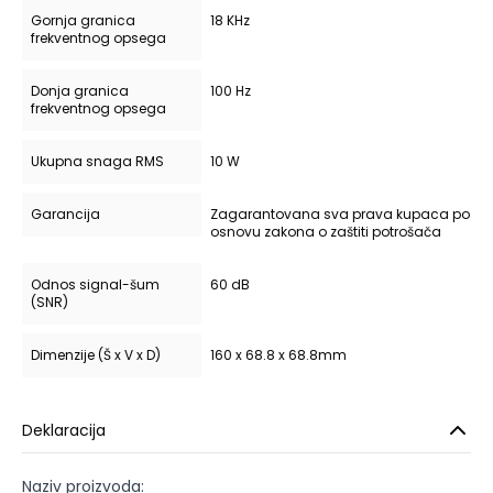
Gornja granica
18 KHz
frekventnog opsega
Donja granica
100 Hz
frekventnog opsega
Ukupna snaga RMS
10 W
Garancija
Zagarantovana sva prava kupaca po
osnovu zakona o zaštiti potrošača
Odnos signal-šum
60 dB
(SNR)
Dimenzije (Š x V x D)
160 x 68.8 x 68.8mm
Deklaracija
Naziv proizvoda: