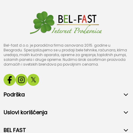
Bel-fast d.o.o. je porodična firma osnovana 2015. godine u
Beogradu. Specijalizujemo se u prodaji bele tehnike, računara, klima
uređaja, malih kućnih aparata, opreme za grejanje, toplotnih pumpi,
solarnih panela i druge opreme. Nudimo širok asortiman proizvoda
domaćih i svetskih brendova po povoljnim cenama.
𝕏
Podrška
Uslovi korišćenja
BEL FAST