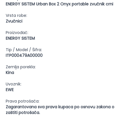
ENERGY SISTEM Urban Box 2 Onyx portable zvučnik crni
Vrsta robe:
Zvučnici
Proizvođač:
ENERGY SISTEM
Tip / Model / Šifra:
ITP000479A00000
Zemlja porekla:
Kina
Uvoznik:
EWE
Prava potrošača:
Zagarantovana sva prava kupaca po osnovu zakona o
zaštiti potrošača.