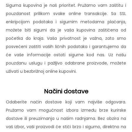
Sigurna kupovina je naš prioritet. Pružamo vam zaštitu i
pouzdanost prilikom svake online transakcije. Sa SSL
enkripcijom podataka i sigurnim metodama plaćanja,
možete biti sigurni da je vaša kupovina zaštićena od
početka do kraja. Vaša privatnost je važna, zato smo
posvećeni zaštiti vaših ličnih podataka i garantujemo da
će vaše informacije ostati sigurne kod nas. Uz našu
pouzdanu uslugu i pažljivo odabrane proizvode, možete
uživati u bezbrižnoj online kupovini.
Načini dostave
Odaberite način dostave koji vam najviše odgovara.
Pružamo vam mogućnost izbora između brze kurirske
dostave ili preuzimanja u našim radnjama. Bez obzira na
vaš izbor, vaši proizvodi će stići brzo i sigurno, direktno na