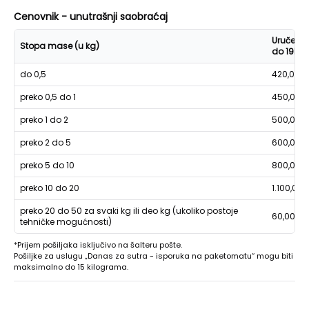
Cenovnik - unutrašnji saobraćaj
Uručenje
Stopa mase (u kg)
do 19h
do 0,5
420,00
preko 0,5 do 1
450,00
preko 1 do 2
500,00
preko 2 do 5
600,00
preko 5 do 10
800,00
preko 10 do 20
1.100,00
preko 20 do 50 za svaki kg ili deo kg (ukoliko postoje
60,00
tehničke mogućnosti)
*Prijem pošiljaka isključivo na šalteru pošte.
Pošiljke za uslugu „Danas za sutra - isporuka na paketomatu“ mogu biti
maksimalno do 15 kilograma.