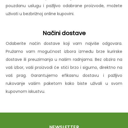
pouzdanu uslugu i pažljivo odabrane proizvode, možete
uživati u bezbrižnoj online kupovini.
Načini dostave
Odaberite način dostave koji vam najviše odgovara.
Pružamo vam mogućnost izbora između brze kurirske
dostave ili preuzimanja u našim radnjama. Bez obzira na
vaš izbor, vaši proizvodi će stići brzo i sigurno, direktno na
vaš prag. Garantujemo efikasnu dostavu i pažljivo
rukovanje vašim paketom kako biste uživali u svom
kupovnom iskustvu.
NEWSLETTER