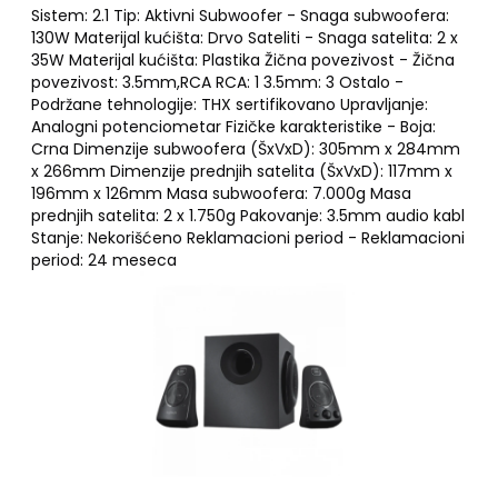
Sistem: 2.1 Tip: Aktivni Subwoofer - Snaga subwoofera:
130W Materijal kućišta: Drvo Sateliti - Snaga satelita: 2 x
35W Materijal kućišta: Plastika Žična povezivost - Žična
povezivost: 3.5mm,RCA RCA: 1 3.5mm: 3 Ostalo -
Podržane tehnologije: THX sertifikovano Upravljanje:
Analogni potenciometar Fizičke karakteristike - Boja:
Crna Dimenzije subwoofera (ŠxVxD): 305mm x 284mm
x 266mm Dimenzije prednjih satelita (ŠxVxD): 117mm x
196mm x 126mm Masa subwoofera: 7.000g Masa
prednjih satelita: 2 x 1.750g Pakovanje: 3.5mm audio kabl
Stanje: Nekorišćeno Reklamacioni period - Reklamacioni
period: 24 meseca