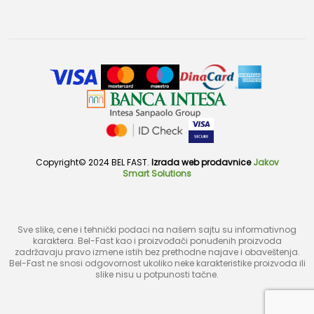
Copyright© 2024 BEL FAST.
Izrada web prodavnice
Jakov
Smart Solutions
Sve slike, cene i tehnički podaci na našem sajtu su informativnog
karaktera. Bel-Fast kao i proizvođači ponuđenih proizvoda
zadržavaju pravo izmene istih bez prethodne najave i obaveštenja.
Bel-Fast ne snosi odgovornost ukoliko neke karakteristike proizvoda ili
slike nisu u potpunosti tačne.