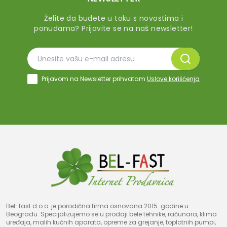
Želite da budete u toku s novostima i
ponudama? Prijavite se na naš newsletter!
Prijavom na Newsletter prihvatam
Uslove korišćenja
Bel-fast d.o.o. je porodična firma osnovana 2015. godine u
Beogradu. Specijalizujemo se u prodaji bele tehnike, računara, klima
uređaja, malih kućnih aparata, opreme za grejanje, toplotnih pumpi,