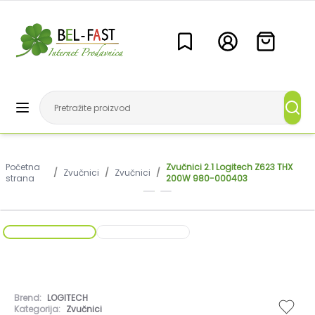
Početna
Zvučnici 2.1 Logitech Z623 THX
/
Zvučnici
/
Zvučnici
/
strana
200W 980-000403
Brend:
LOGITECH
Kategorija:
Zvučnici