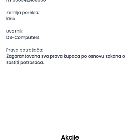
ITP000542A00000
Zemlja porekla:
Kina
Uvoznik:
DS-Computers
Prava potrošača:
Zagarantovana sva prava kupaca po osnovu zakona o
zaštiti potrošača.
Akcije