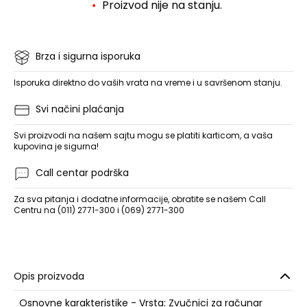
Proizvod nije na stanju.
Brza i sigurna isporuka
Isporuka direktno do vaših vrata na vreme i u savršenom stanju.
Svi načini plaćanja
Svi proizvodi na našem sajtu mogu se platiti karticom, a vaša
kupovina je sigurna!
Call centar podrška
Za sva pitanja i dodatne informacije, obratite se našem Call
Centru na (011) 2771-300 i (069) 2771-300
Opis proizvoda
Osnovne karakteristike - Vrsta: Zvučnici za računar