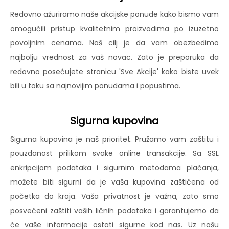
Redovno ažuriramo naše akcijske ponude kako bismo vam
omogućili pristup kvalitetnim proizvodima po izuzetno
povoljnim cenama. Naš cilj je da vam obezbedimo
najbolju vrednost za vaš novac. Zato je preporuka da
redovno posećujete stranicu 'Sve Akcije' kako biste uvek
bili u toku sa najnovijim ponudama i popustima.
Sigurna kupovina
Sigurna kupovina je naš prioritet. Pružamo vam zaštitu i
pouzdanost prilikom svake online transakcije. Sa SSL
enkripcijom podataka i sigurnim metodama plaćanja,
možete biti sigurni da je vaša kupovina zaštićena od
početka do kraja. Vaša privatnost je važna, zato smo
posvećeni zaštiti vaših ličnih podataka i garantujemo da
će vaše informacije ostati sigurne kod nas. Uz našu