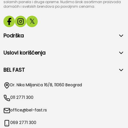
solarnih panela i druge opreme. Nudimo širok asortiman proizvoda
domaćih i svetskih brendova po povoljnim cenama.
𝕏
Podrška
Uslovi korišćenja
BEL FAST
Dr. Nika Miljanića 16/8, 11060 Beograd
011 2771 300
office@bel-fast.rs
069 2771 300