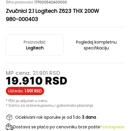
Šifra proizvoda:
ITP000542A00000
Zvučnici 2.1 Logitech Z623 THX 200W
980-000403
Proizvođač
Pogledaj kompletnu
Logitech
specifikaciju
MP cena:
21.901
RSD
19.910
RSD
Ušteda:
1.991
RSD
* PDV je uključen u cenu
* Samo za online kupovinu i gotovinsko plaćanje
Očekivani rok isporuke je od
1
do
3 dana
.
Dostava se plaća po cenovniku brze pošte
Postexpress.