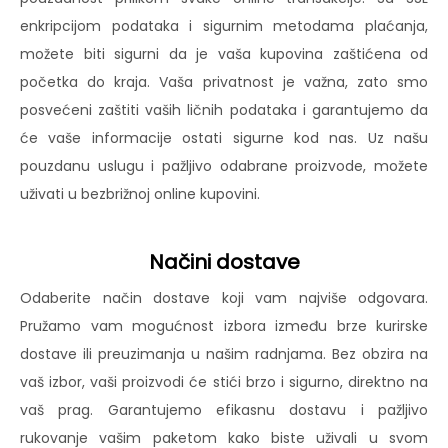
enkripcijom podataka i sigurnim metodama plaćanja,
možete biti sigurni da je vaša kupovina zaštićena od
početka do kraja. Vaša privatnost je važna, zato smo
posvećeni zaštiti vaših ličnih podataka i garantujemo da
će vaše informacije ostati sigurne kod nas. Uz našu
pouzdanu uslugu i pažljivo odabrane proizvode, možete
uživati u bezbrižnoj online kupovini.
Načini dostave
Odaberite način dostave koji vam najviše odgovara.
Pružamo vam mogućnost izbora između brze kurirske
dostave ili preuzimanja u našim radnjama. Bez obzira na
vaš izbor, vaši proizvodi će stići brzo i sigurno, direktno na
vaš prag. Garantujemo efikasnu dostavu i pažljivo
rukovanje vašim paketom kako biste uživali u svom