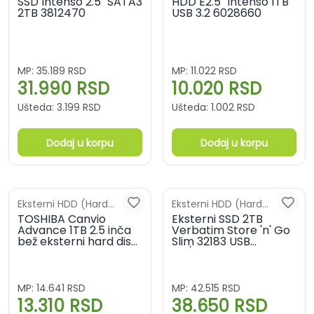
diskovi)
SSD Intenso 2.5" SATA3
diskovi)
HDD E2.5" Intenso 1TB
2TB 3812470
USB 3.2 6028660
MP:
35.189
RSD
MP:
11.022
RSD
31.990
RSD
10.020
RSD
Ušteda:
3.199
RSD
Ušteda:
1.002
RSD
Dodaj u korpu
Dodaj u korpu
Eksterni HDD (Hard
Eksterni HDD (Hard
diskovi)
TOSHIBA Canvio
diskovi)
Eksterni SSD 2TB
Advance 1TB 2.5 inča
Verbatim Store 'n' Go
bež eksterni hard disk
Slim 32183 USB
HDTCA10EW3AA
3.2/USB-C
MP:
14.641
RSD
MP:
42.515
RSD
13.310
RSD
38.650
RSD