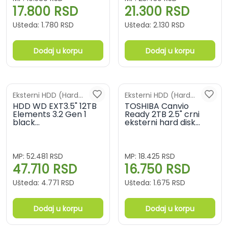
17.800
RSD
21.300
RSD
Ušteda:
1.780
RSD
Ušteda:
2.130
RSD
Dodaj u korpu
Dodaj u korpu
Eksterni HDD (Hard
Eksterni HDD (Hard
diskovi)
HDD WD EXT3.5" 12TB
diskovi)
TOSHIBA Canvio
Elements 3.2 Gen 1
Ready 2TB 2.5" crni
black
eksterni hard disk
WDBWLG0120HBK-
HDTP320EK3AA
EESN
MP:
52.481
RSD
MP:
18.425
RSD
47.710
RSD
16.750
RSD
Ušteda:
4.771
RSD
Ušteda:
1.675
RSD
Dodaj u korpu
Dodaj u korpu