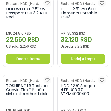
Eksterni HDD (Hard
Eksterni HDD (Hard
diskovi)
HDD WD EXT 2.5" My
diskovi)
HDD E2.5" WD 6TB
Passport USB 3.2 4TB
Elements Portable
Red
USB3
WDBPKJ0040BRD-
WDBHJS0060BBK-
WESN
WESN
MP:
24.816
RSD
MP:
35.332
RSD
22.560
RSD
32.120
RSD
Ušteda:
2.256
RSD
Ušteda:
3.212
RSD
Dodaj u korpu
Dodaj u korpu
Eksterni HDD (Hard
Eksterni HDD (Hard
diskovi)
TOSHIBA 2TB Toshiba
diskovi)
HDD E2.5" Seagate
Canvio Flex 2.5 inča
4TB USB 3.0
sivi eksterni hard disk
STKM4000400
HDTX220ESCAA
MP:
19.580
RSD
MP:
23.430
RSD