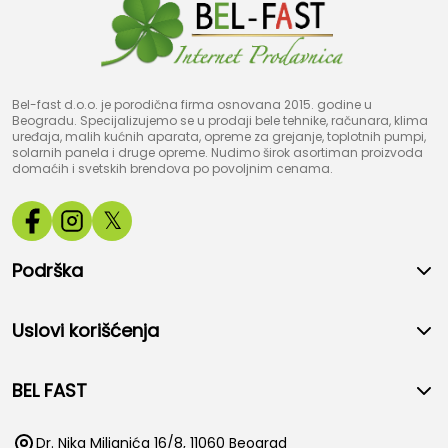
Bel-fast d.o.o. je porodična firma osnovana 2015. godine u
Beogradu. Specijalizujemo se u prodaji bele tehnike, računara, klima
uređaja, malih kućnih aparata, opreme za grejanje, toplotnih pumpi,
solarnih panela i druge opreme. Nudimo širok asortiman proizvoda
domaćih i svetskih brendova po povoljnim cenama.
𝕏
Podrška
Uslovi korišćenja
BEL FAST
Dr. Nika Miljanića 16/8, 11060 Beograd