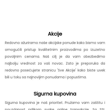
Akcije
Redovno ažuriramo naše akcijske ponude kako bismo vam
omogućili pristup kvalitetnim proizvodima po izuzetno
povoljnim cenama. Naš cilj je da vam obezbedimo
najbolju vrednost za vaš novac. Zato je preporuka da
redovno posećujete stranicu 'Sve Akcije' kako biste uvek
bili u toku sa najnovijim ponudama i popustima.
Sigurna kupovina
Sigurna kupovina je naš prioritet. Pružamo vam zaštitu i
pouzdanost prilikom svake online transakcije. Sa SSL