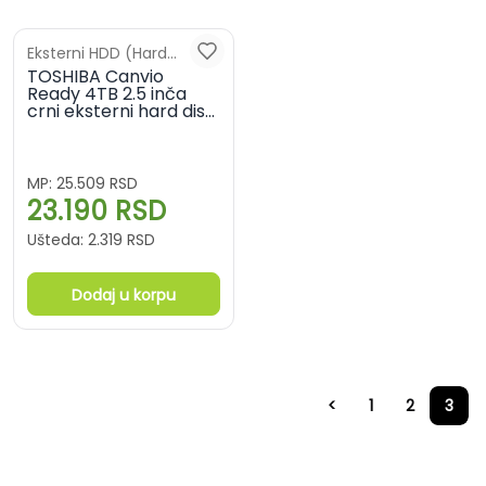
Eksterni HDD (Hard
diskovi)
TOSHIBA Canvio
Ready 4TB 2.5 inča
crni eksterni hard disk
HDTP340EK3CA
MP:
25.509
RSD
23.190
RSD
Ušteda:
2.319
RSD
Dodaj u korpu
<
1
2
3