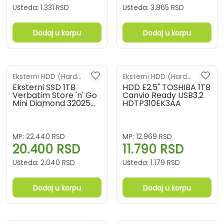
Ušteda:
1.331
RSD
Ušteda:
3.865
RSD
Dodaj u korpu
Dodaj u korpu
Eksterni HDD (Hard
Eksterni HDD (Hard
diskovi)
Eksterni SSD 1TB
diskovi)
HDD E2.5" TOSHIBA 1TB
Verbatim Store 'n' Go
Canvio Ready USB3.2
Mini Diamond 32025
HDTP310EK3AA
USB 3.2/USB-C
MP:
22.440
RSD
MP:
12.969
RSD
20.400
RSD
11.790
RSD
Ušteda:
2.040
RSD
Ušteda:
1.179
RSD
Dodaj u korpu
Dodaj u korpu