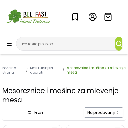
Početna
Mali kuhinjski
Mesoreznice i mašine za mlevenje
/
/
strana
aparati
mesa
Mesoreznice i mašine za mlevenje
mesa
Najprodavaniji
Filteri