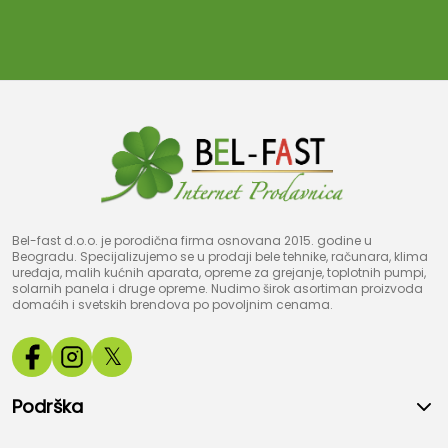
Bel-fast d.o.o. je porodična firma osnovana 2015. godine u
Beogradu. Specijalizujemo se u prodaji bele tehnike, računara, klima
uređaja, malih kućnih aparata, opreme za grejanje, toplotnih pumpi,
solarnih panela i druge opreme. Nudimo širok asortiman proizvoda
domaćih i svetskih brendova po povoljnim cenama.
𝕏
Podrška