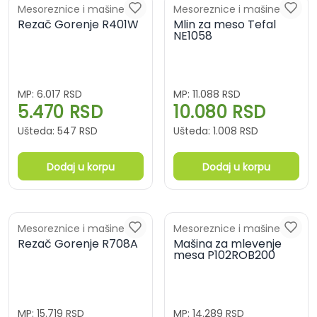
Mesoreznice i mašine za
Mesoreznice i mašine za
mlevenje mesa
Rezač Gorenje R401W
mlevenje mesa
Mlin za meso Tefal
NE1058
MP:
6.017
RSD
MP:
11.088
RSD
5.470
RSD
10.080
RSD
Ušteda:
547
RSD
Ušteda:
1.008
RSD
Dodaj u korpu
Dodaj u korpu
Mesoreznice i mašine za
Mesoreznice i mašine za
mlevenje mesa
Rezač Gorenje R708A
mlevenje mesa
Mašina za mlevenje
mesa P102ROB200
MP:
15.719
RSD
MP:
14.289
RSD