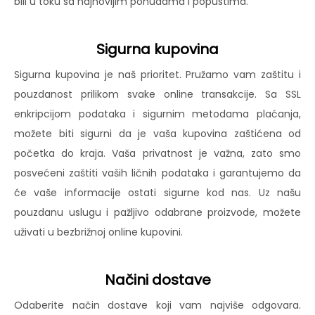
bili u toku sa najnovijim ponudama i popustima.
Sigurna kupovina
Sigurna kupovina je naš prioritet. Pružamo vam zaštitu i
pouzdanost prilikom svake online transakcije. Sa SSL
enkripcijom podataka i sigurnim metodama plaćanja,
možete biti sigurni da je vaša kupovina zaštićena od
početka do kraja. Vaša privatnost je važna, zato smo
posvećeni zaštiti vaših ličnih podataka i garantujemo da
će vaše informacije ostati sigurne kod nas. Uz našu
pouzdanu uslugu i pažljivo odabrane proizvode, možete
uživati u bezbrižnoj online kupovini.
Načini dostave
Odaberite način dostave koji vam najviše odgovara.