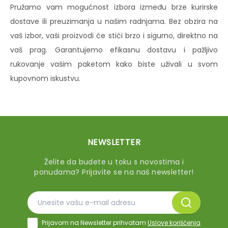
Pružamo vam mogućnost izbora između brze kurirske
dostave ili preuzimanja u našim radnjama. Bez obzira na
vaš izbor, vaši proizvodi će stići brzo i sigurno, direktno na
vaš prag. Garantujemo efikasnu dostavu i pažljivo
rukovanje vašim paketom kako biste uživali u svom
kupovnom iskustvu.
NEWSLETTER
Želite da budete u toku s novostima i
ponudama? Prijavite se na naš newsletter!
Prijavom na Newsletter prihvatam
Uslove korišćenja