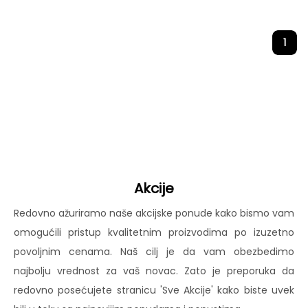
1
Akcije
Redovno ažuriramo naše akcijske ponude kako bismo vam
omogućili pristup kvalitetnim proizvodima po izuzetno
povoljnim cenama. Naš cilj je da vam obezbedimo
najbolju vrednost za vaš novac. Zato je preporuka da
redovno posećujete stranicu 'Sve Akcije' kako biste uvek