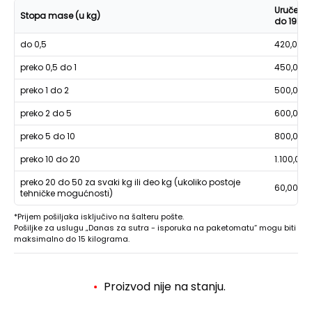
Uručenje
Stopa mase (u kg)
do 19h
do 0,5
420,00
preko 0,5 do 1
450,00
preko 1 do 2
500,00
preko 2 do 5
600,00
preko 5 do 10
800,00
preko 10 do 20
1.100,00
preko 20 do 50 za svaki kg ili deo kg (ukoliko postoje
60,00
tehničke mogućnosti)
*Prijem pošiljaka isključivo na šalteru pošte.
Pošiljke za uslugu „Danas za sutra - isporuka na paketomatu“ mogu biti
maksimalno do 15 kilograma.
Proizvod nije na stanju.