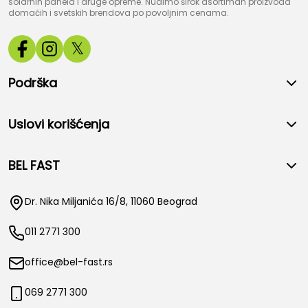
solarnih panela i druge opreme. Nudimo širok asortiman proizvoda
domaćih i svetskih brendova po povoljnim cenama.
𝕏
Podrška
Uslovi korišćenja
BEL FAST
Dr. Nika Miljanića 16/8, 11060 Beograd
011 2771 300
office@bel-fast.rs
069 2771 300