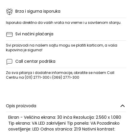
Brza i sigurna isporuka
Isporuka direktno do vaših vrata na vreme i u savršenom stanju.
Svi načini plaćanja
Svi proizvodi na našem sajtu mogu se platiti karticom, a vaša
kupovina je sigurna!
Call centar podrška
Za sva pitanja i dodatne informacije, obratite se našem Call
Centru na (011) 2771-300 i (069) 2771-300
Opis proizvoda
Ekran - Veličina ekrana: 30 inča Rezolucija: 2.560 x 1.080
Tip ekrana: VA LED zakrivljeni Tip panela: VA Pozadinsko
osvetljenje: LED Odnos stranica: 21:9 Nativni kontrast: