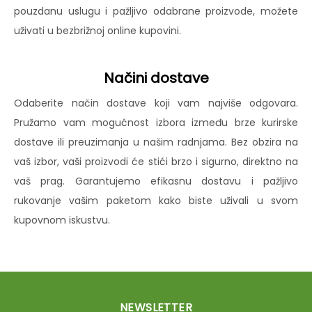
pouzdanu uslugu i pažljivo odabrane proizvode, možete
uživati u bezbrižnoj online kupovini.
Načini dostave
Odaberite način dostave koji vam najviše odgovara.
Pružamo vam mogućnost izbora između brze kurirske
dostave ili preuzimanja u našim radnjama. Bez obzira na
vaš izbor, vaši proizvodi će stići brzo i sigurno, direktno na
vaš prag. Garantujemo efikasnu dostavu i pažljivo
rukovanje vašim paketom kako biste uživali u svom
kupovnom iskustvu.
NEWSLETTER