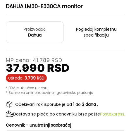
DAHUA LM30-E330CA monitor
Proizvođač
Pogledaj kompletnu
Dahua
specifikaciju
MP cena:
41.789
RSD
37.990
RSD
Ušteda:
3.799
RSD
* PDV je uključen u cenu
* Samo za online kupovinu i gotovinsko plaćanje
Očekivani rok isporuke je od
1
do
3 dana
.
Dostava se plaća po cenovniku brze pošte
Postexpress.
Cenovnik - unutrašnji saobraćaj