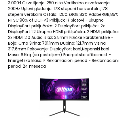
3.000:1 Osvetljenje: 250 nita Vertikalno osvežavanje:
200Hz Uglovi gledanja: 178 stepeni horizontalni,178
stepeni vertikalni Ostalo: 120% sRGB,83% AdobeRGB,85%
NTSC,90% of DCI-P3 Priključci / Slotovi - Ukupno
DisplayPort priključaka: 2 DisplayPort priključci: 2x
DisplayPort 1.2 Ukupno HDMI priključaka: 2 HDMI priključci:
2x HDMI 2.0 Audio izlaz: 3.5mm Fizičke karakteristike -
Boja: Crna Širina: 701.1mm Dubina: 121.7mm Visina:
317.6mm Pakovanje: DisplayPort kabl,Naponski kabl
Masa: 6.5kg (sa postoljem) Energetska efikasnost -
Energetska klasa: F Reklamacioni period - Reklamacioni
period: 24 meseca