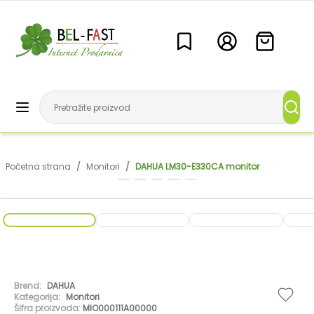
Početna strana
/
Monitori
/
DAHUA LM30-E330CA monitor
Brend:
DAHUA
Kategorija:
Monitori
Šifra proizvoda:
MIO000111A00000