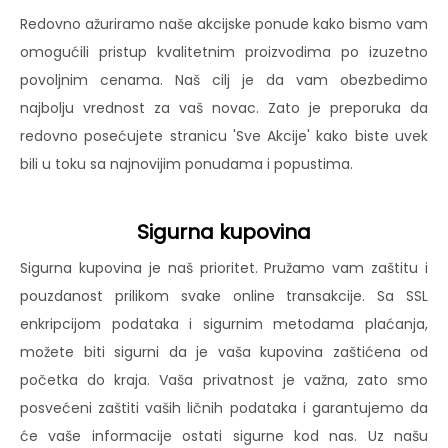
Redovno ažuriramo naše akcijske ponude kako bismo vam
omogućili pristup kvalitetnim proizvodima po izuzetno
povoljnim cenama. Naš cilj je da vam obezbedimo
najbolju vrednost za vaš novac. Zato je preporuka da
redovno posećujete stranicu 'Sve Akcije' kako biste uvek
bili u toku sa najnovijim ponudama i popustima.
Sigurna kupovina
Sigurna kupovina je naš prioritet. Pružamo vam zaštitu i
pouzdanost prilikom svake online transakcije. Sa SSL
enkripcijom podataka i sigurnim metodama plaćanja,
možete biti sigurni da je vaša kupovina zaštićena od
početka do kraja. Vaša privatnost je važna, zato smo
posvećeni zaštiti vaših ličnih podataka i garantujemo da
će vaše informacije ostati sigurne kod nas. Uz našu