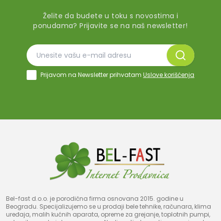
Želite da budete u toku s novostima i
ponudama? Prijavite se na naš newsletter!
Prijavom na Newsletter prihvatam
Uslove korišćenja
Bel-fast d.o.o. je porodična firma osnovana 2015. godine u
Beogradu. Specijalizujemo se u prodaji bele tehnike, računara, klima
uređaja, malih kućnih aparata, opreme za grejanje, toplotnih pumpi,