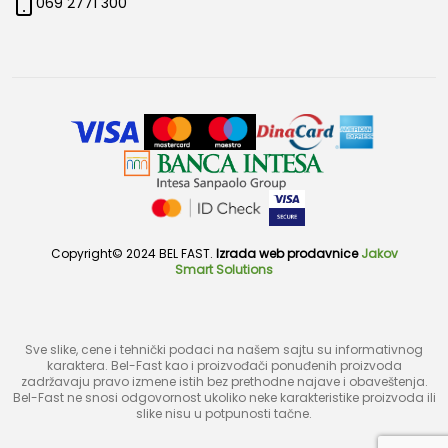
069 2771 300
Copyright© 2024 BEL FAST.
Izrada web prodavnice
Jakov
Smart Solutions
Sve slike, cene i tehnički podaci na našem sajtu su informativnog
karaktera. Bel-Fast kao i proizvođači ponuđenih proizvoda
zadržavaju pravo izmene istih bez prethodne najave i obaveštenja.
Bel-Fast ne snosi odgovornost ukoliko neke karakteristike proizvoda ili
slike nisu u potpunosti tačne.