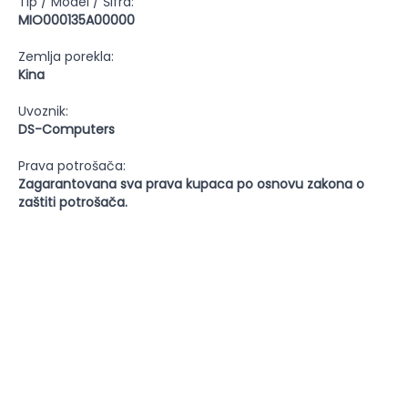
Tip / Model / Šifra:
MIO000135A00000
Zemlja porekla:
Kina
Uvoznik:
DS-Computers
Prava potrošača:
Zagarantovana sva prava kupaca po osnovu zakona o
zaštiti potrošača.