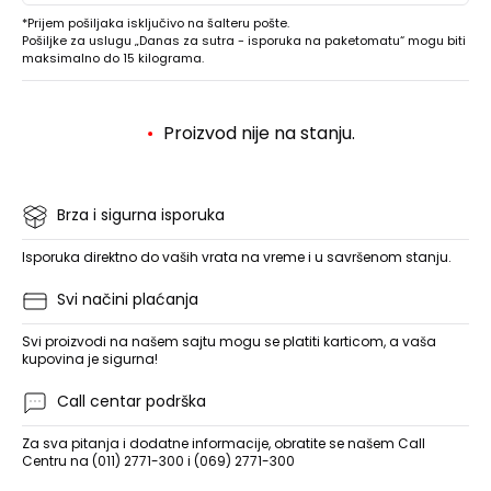
*Prijem pošiljaka isključivo na šalteru pošte.
Pošiljke za uslugu „Danas za sutra - isporuka na paketomatu“ mogu biti
maksimalno do 15 kilograma.
Proizvod nije na stanju.
Brza i sigurna isporuka
Isporuka direktno do vaših vrata na vreme i u savršenom stanju.
Svi načini plaćanja
Svi proizvodi na našem sajtu mogu se platiti karticom, a vaša
kupovina je sigurna!
Call centar podrška
Za sva pitanja i dodatne informacije, obratite se našem Call
Centru na (011) 2771-300 i (069) 2771-300