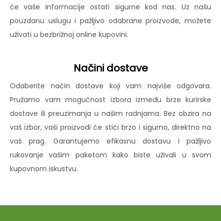
će vaše informacije ostati sigurne kod nas. Uz našu
pouzdanu uslugu i pažljivo odabrane proizvode, možete
uživati u bezbrižnoj online kupovini.
Načini dostave
Odaberite način dostave koji vam najviše odgovara.
Pružamo vam mogućnost izbora između brze kurirske
dostave ili preuzimanja u našim radnjama. Bez obzira na
vaš izbor, vaši proizvodi će stići brzo i sigurno, direktno na
vaš prag. Garantujemo efikasnu dostavu i pažljivo
rukovanje vašim paketom kako biste uživali u svom
kupovnom iskustvu.