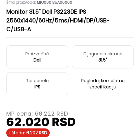
Šifra proizvoda:
MIO000135A00000
Monitor 31.5" Dell P3223DE IPS
2560x1440/60Hz/5ms/HDMI/DP/USB-
C/USB-A
Proizvođač
Dijagonala ekrana
Dell
31.5"
Tip panela
Pogledaj kompletnu
IPS
specifikaciju
MP cena:
68.222
RSD
62.020
RSD
Ušteda:
6.202
RSD