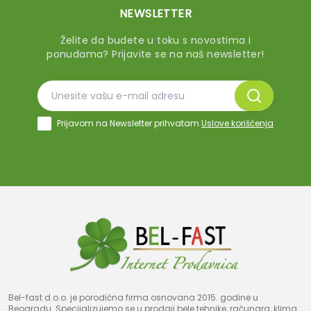
NEWSLETTER
Želite da budete u toku s novostima i
ponudama? Prijavite se na naš newsletter!
Prijavom na Newsletter prihvatam
Uslove korišćenja
Bel-fast d.o.o. je porodična firma osnovana 2015. godine u
Beogradu. Specijalizujemo se u prodaji bele tehnike, računara, klima