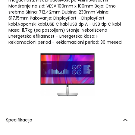
mogućnosti: Pivot,Podesivost po visini,Swivel,Tilt
Montiranje na zid: VESA 100mm x 100mm Boja: Crno-
srebrna Širina: 712.42mm Dubina: 230mm Visina:
617.15mm Pakovanje: DisplayPort - DisplayPort
kabl,Naponski kabl,USB C kabl,USB tip A - USB tip C kabl
Masa: 11.7kg (sa postoljem) Stanje: Nekorišćeno
Energetska efikasnost - Energetska klasa: F
Reklamacioni period - Reklamacioni period: 36 meseci
Specifikacija