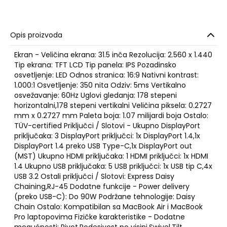
Opis proizvoda
Ekran - Veličina ekrana: 31.5 inča Rezolucija: 2.560 x 1.440
Tip ekrana: TFT LCD Tip panela: IPS Pozadinsko
osvetljenje: LED Odnos stranica: 16:9 Nativni kontrast:
1.000:1 Osvetljenje: 350 nita Odziv: 5ms Vertikalno
osvežavanje: 60Hz Uglovi gledanja: 178 stepeni
horizontalni,178 stepeni vertikalni Veličina piksela: 0.2727
mm x 0.2727 mm Paleta boja: 1.07 milijardi boja Ostalo:
TÜV-certified Priključci / Slotovi - Ukupno DisplayPort
priključaka: 3 DisplayPort priključci: 1x DisplayPort 1.4,1x
DisplayPort 1.4 preko USB Type-C,1x DisplayPort out
(MST) Ukupno HDMI priključaka: 1 HDMI priključci: 1x HDMI
1.4 Ukupno USB priključaka: 5 USB priključci: 1x USB tip C,4x
USB 3.2 Ostali priključci / Slotovi: Express Daisy
Chaining,RJ-45 Dodatne funkcije - Power delivery
(preko USB-C): Do 90W Podržane tehnologije: Daisy
Chain Ostalo: Kompatibilan sa MacBook Air i MacBook
Pro laptopovima Fizičke karakteristike - Dodatne