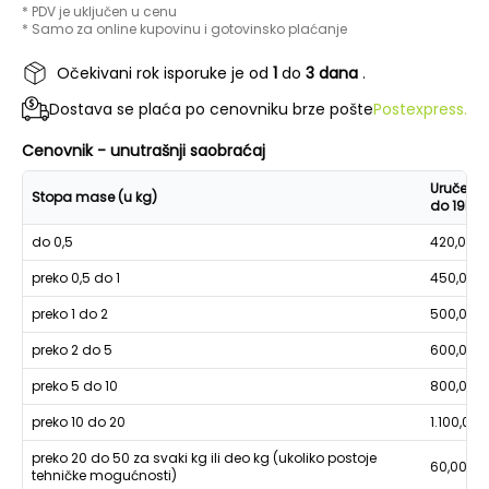
* PDV je uključen u cenu
* Samo za online kupovinu i gotovinsko plaćanje
Očekivani rok isporuke je od
1
do
3 dana
.
Dostava se plaća po cenovniku brze pošte
Postexpress.
Cenovnik - unutrašnji saobraćaj
Uručenje
Stopa mase (u kg)
do 19h
do 0,5
420,00
preko 0,5 do 1
450,00
preko 1 do 2
500,00
preko 2 do 5
600,00
preko 5 do 10
800,00
preko 10 do 20
1.100,00
preko 20 do 50 za svaki kg ili deo kg (ukoliko postoje
60,00
tehničke mogućnosti)