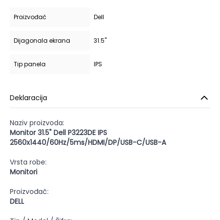
Proizvođač
Dell
Dijagonala ekrana
31.5"
Tip panela
IPS
Deklaracija
Naziv proizvoda:
Monitor 31.5" Dell P3223DE IPS
2560x1440/60Hz/5ms/HDMI/DP/USB-C/USB-A
Vrsta robe:
Monitori
Proizvođač:
DELL