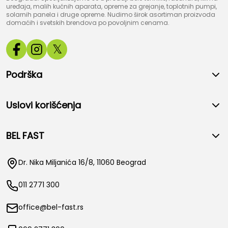
uređaja, malih kućnih aparata, opreme za grejanje, toplotnih pumpi,
solarnih panela i druge opreme. Nudimo širok asortiman proizvoda
domaćih i svetskih brendova po povoljnim cenama.
𝕏
Podrška
Uslovi korišćenja
BEL FAST
Dr. Nika Miljanića 16/8, 11060 Beograd
011 2771 300
office@bel-fast.rs