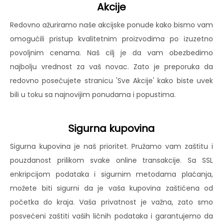
Akcije
Redovno ažuriramo naše akcijske ponude kako bismo vam
omogućili pristup kvalitetnim proizvodima po izuzetno
povoljnim cenama. Naš cilj je da vam obezbedimo
najbolju vrednost za vaš novac. Zato je preporuka da
redovno posećujete stranicu 'Sve Akcije' kako biste uvek
bili u toku sa najnovijim ponudama i popustima.
Sigurna kupovina
Sigurna kupovina je naš prioritet. Pružamo vam zaštitu i
pouzdanost prilikom svake online transakcije. Sa SSL
enkripcijom podataka i sigurnim metodama plaćanja,
možete biti sigurni da je vaša kupovina zaštićena od
početka do kraja. Vaša privatnost je važna, zato smo
posvećeni zaštiti vaših ličnih podataka i garantujemo da