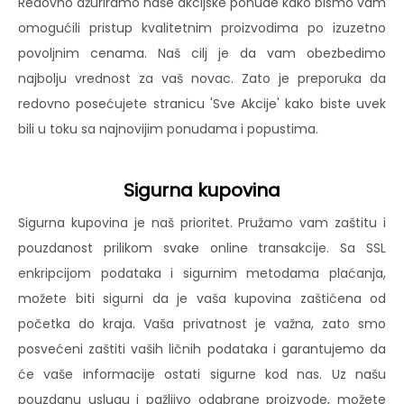
Redovno ažuriramo naše akcijske ponude kako bismo vam
omogućili pristup kvalitetnim proizvodima po izuzetno
povoljnim cenama. Naš cilj je da vam obezbedimo
najbolju vrednost za vaš novac. Zato je preporuka da
redovno posećujete stranicu 'Sve Akcije' kako biste uvek
bili u toku sa najnovijim ponudama i popustima.
Sigurna kupovina
Sigurna kupovina je naš prioritet. Pružamo vam zaštitu i
pouzdanost prilikom svake online transakcije. Sa SSL
enkripcijom podataka i sigurnim metodama plaćanja,
možete biti sigurni da je vaša kupovina zaštićena od
početka do kraja. Vaša privatnost je važna, zato smo
posvećeni zaštiti vaših ličnih podataka i garantujemo da
će vaše informacije ostati sigurne kod nas. Uz našu
pouzdanu uslugu i pažljivo odabrane proizvode, možete