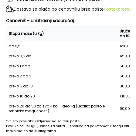
Dostava se plaća po cenovniku brze pošte
Postexpress.
Cenovnik - unutrašnji saobraćaj
Uručenje
Stopa mase (u kg)
do 19h
do 0,5
420,00
preko 0,5 do 1
450,00
preko 1 do 2
500,00
preko 2 do 5
600,00
preko 5 do 10
800,00
preko 10 do 20
1.100,00
preko 20 do 50 za svaki kg ili deo kg (ukoliko postoje
60,00
tehničke mogućnosti)
*Prijem pošiljaka isključivo na šalteru pošte.
Pošiljke za uslugu „Danas za sutra - isporuka na paketomatu“ mogu biti
maksimalno do 15 kilograma.