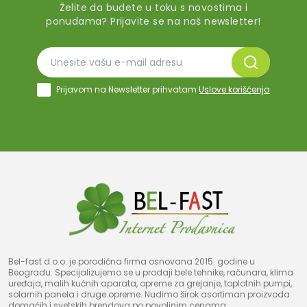
Želite da budete u toku s novostima i
ponudama? Prijavite se na naš newsletter!
Prijavom na Newsletter prihvatam
Uslove korišćenja
Bel-fast d.o.o. je porodična firma osnovana 2015. godine u
Beogradu. Specijalizujemo se u prodaji bele tehnike, računara, klima
uređaja, malih kućnih aparata, opreme za grejanje, toplotnih pumpi,
solarnih panela i druge opreme. Nudimo širok asortiman proizvoda
domaćih i svetskih brendova po povoljnim cenama.