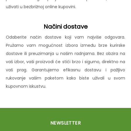
uživati u bezbrižnoj online kupovini.
Načini dostave
Odaberite način dostave koji vam najviše odgovara.
Pružamo vam mogućnost izbora između brze kurirske
dostave ili preuzimanja u našim radnjama. Bez obzira na
vaš izbor, vaši proizvodi će stići brzo i sigurno, direktno na
vaš prag. Garantujemo efikasnu dostavu i pažljivo
rukovanje vašim paketom kako biste uživali u svom
kupovnom iskustvu.
NEWSLETTER