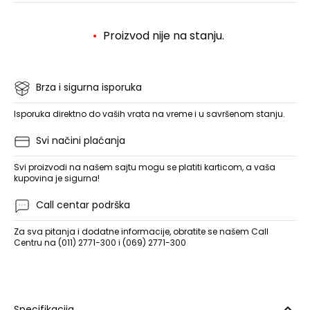
Proizvod nije na stanju.
Brza i sigurna isporuka
Isporuka direktno do vaših vrata na vreme i u savršenom stanju.
Svi načini plaćanja
Svi proizvodi na našem sajtu mogu se platiti karticom, a vaša
kupovina je sigurna!
Call centar podrška
Za sva pitanja i dodatne informacije, obratite se našem Call
Centru na (011) 2771-300 i (069) 2771-300
Specifikacija