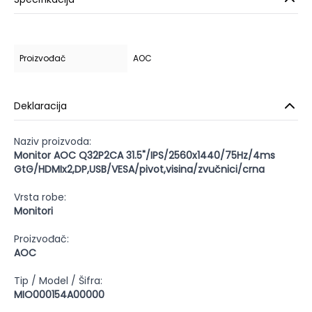
Proizvođač
AOC
Deklaracija
Naziv proizvoda:
Monitor AOC Q32P2CA 31.5"/IPS/2560x1440/75Hz/4ms
GtG/HDMIx2,DP,USB/VESA/pivot,visina/zvučnici/crna
Vrsta robe:
Monitori
Proizvođač:
AOC
Tip / Model / Šifra:
MIO000154A00000