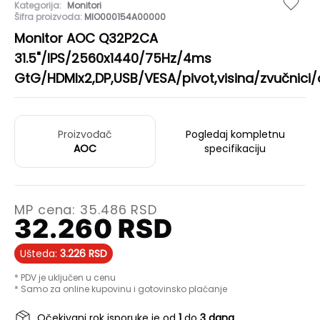
Kategorija:
Monitori
Šifra proizvoda:
MIO000154A00000
Monitor AOC Q32P2CA
31.5"/IPS/2560x1440/75Hz/4ms
GtG/HDMIx2,DP,USB/VESA/pivot,visina/zvučnici/
Proizvođač
Pogledaj kompletnu
AOC
specifikaciju
MP cena:
35.486
RSD
32.260
RSD
Ušteda:
3.226
RSD
* PDV je uključen u cenu
* Samo za online kupovinu i gotovinsko plaćanje
Očekivani rok isporuke je od
1
do
3 dana
.