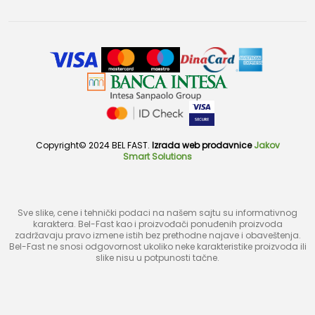
Copyright© 2024 BEL FAST.
Izrada web prodavnice
Jakov
Smart Solutions
Sve slike, cene i tehnički podaci na našem sajtu su informativnog
karaktera. Bel-Fast kao i proizvođači ponuđenih proizvoda
zadržavaju pravo izmene istih bez prethodne najave i obaveštenja.
Bel-Fast ne snosi odgovornost ukoliko neke karakteristike proizvoda ili
slike nisu u potpunosti tačne.