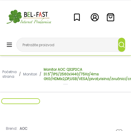
Monitor AOC Q32P2CA
Početna
/
Monitori
/
31.5"/IPS/2560x1440/75Hz/4ms
strana
GtG/HDMIx2,DP,USB/VESA/pivot,visina/zvučnici/c
Brend:
AOC