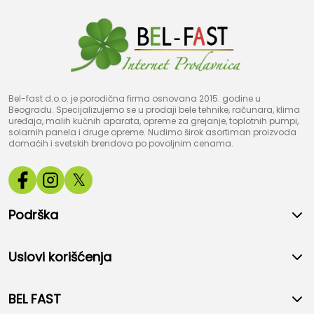
Bel-fast d.o.o. je porodična firma osnovana 2015. godine u
Beogradu. Specijalizujemo se u prodaji bele tehnike, računara, klima
uređaja, malih kućnih aparata, opreme za grejanje, toplotnih pumpi,
solarnih panela i druge opreme. Nudimo širok asortiman proizvoda
domaćih i svetskih brendova po povoljnim cenama.
𝕏
Podrška
Uslovi korišćenja
BEL FAST