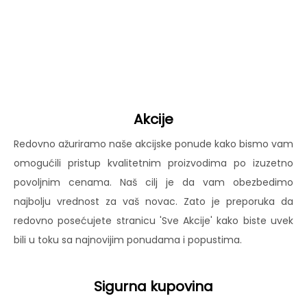
Akcije
Redovno ažuriramo naše akcijske ponude kako bismo vam
omogućili pristup kvalitetnim proizvodima po izuzetno
povoljnim cenama. Naš cilj je da vam obezbedimo
najbolju vrednost za vaš novac. Zato je preporuka da
redovno posećujete stranicu 'Sve Akcije' kako biste uvek
bili u toku sa najnovijim ponudama i popustima.
Sigurna kupovina