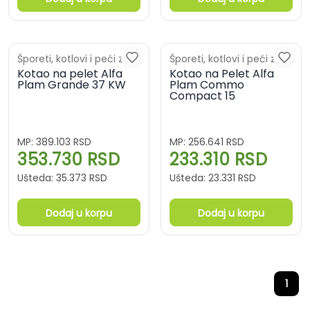
Šporeti, kotlovi i peći za
Šporeti, kotlovi i peći za
centralno grejanje
Kotao na pelet Alfa
centralno grejanje
Kotao na Pelet Alfa
Plam Grande 37 KW
Plam Commo
Compact 15
MP:
389.103
RSD
MP:
256.641
RSD
353.730
RSD
233.310
RSD
Ušteda:
35.373
RSD
Ušteda:
23.331
RSD
Dodaj u korpu
Dodaj u korpu
1