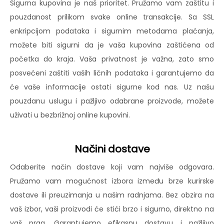
Sigurna kupovina je naš prioritet. Pružamo vam zaštitu i
pouzdanost prilikom svake online transakcije. Sa SSL
enkripcijom podataka i sigurnim metodama plaćanja,
možete biti sigurni da je vaša kupovina zaštićena od
početka do kraja. Vaša privatnost je važna, zato smo
posvećeni zaštiti vaših ličnih podataka i garantujemo da
će vaše informacije ostati sigurne kod nas. Uz našu
pouzdanu uslugu i pažljivo odabrane proizvode, možete
uživati u bezbrižnoj online kupovini.
Načini dostave
Odaberite način dostave koji vam najviše odgovara.
Pružamo vam mogućnost izbora između brze kurirske
dostave ili preuzimanja u našim radnjama. Bez obzira na
vaš izbor, vaši proizvodi će stići brzo i sigurno, direktno na
vaš prag. Garantujemo efikasnu dostavu i pažljivo