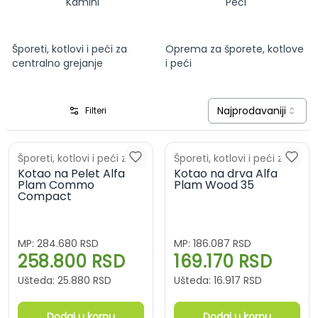
Kamini
Peći
Šporeti, kotlovi i peći za
Oprema za šporete, kotlove
centralno grejanje
i peći
Najprodavaniji
Filteri
Šporeti, kotlovi i peći za
Šporeti, kotlovi i peći za
centralno grejanje
Kotao na Pelet Alfa
centralno grejanje
Kotao na drva Alfa
Plam Commo
Plam Wood 35
Compact
MP:
284.680
RSD
MP:
186.087
RSD
258.800
RSD
169.170
RSD
Ušteda:
25.880
RSD
Ušteda:
16.917
RSD
Dodaj u korpu
Dodaj u korpu