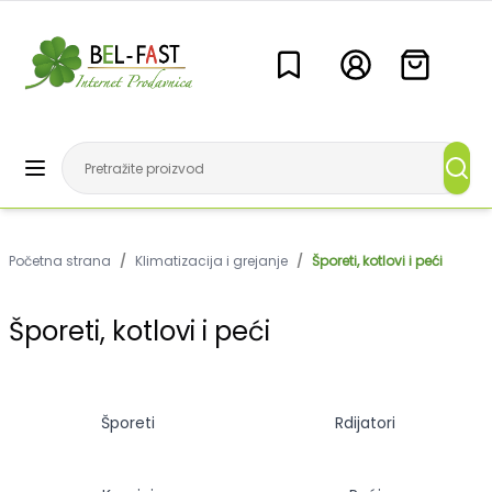
Početna strana
/
Klimatizacija i grejanje
/
Šporeti, kotlovi i peći
Šporeti, kotlovi i peći
Šporeti
Rdijatori