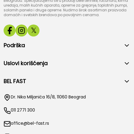
Beogradu. Specijalizujemo se u prodaji bele tehnike, računara, klima
uređaja, malih kućnih aparata, opreme za grejanje, toplotnih pumpi,
solarnih panela i druge opreme. Nudimo širok asortiman proizvoda
domaćih i svetskih brendova po povoljnim cenama.
𝕏
Podrška
Uslovi korišćenja
BEL FAST
Dr. Nika Miljanića 16/8, 11060 Beograd
011 2771 300
office@bel-fast.rs