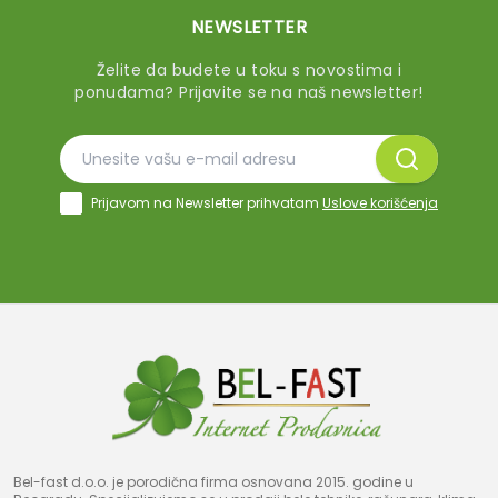
NEWSLETTER
Želite da budete u toku s novostima i
ponudama? Prijavite se na naš newsletter!
Prijavom na Newsletter prihvatam
Uslove korišćenja
Bel-fast d.o.o. je porodična firma osnovana 2015. godine u