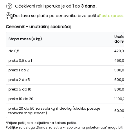
Očekivani rok isporuke je od
1
do
3 dana
.
Dostava se plaća po cenovniku brze pošte
Postexpress.
Cenovnik - unutrašnji saobraćaj
Uručenje
Stopa mase (u kg)
do 19h
do 0,5
420,00
preko 0,5 do 1
450,00
preko 1 do 2
500,00
preko 2 do 5
600,00
preko 5 do 10
800,00
preko 10 do 20
1.100,00
preko 20 do 50 za svaki kg ili deo kg (ukoliko postoje
60,00
tehničke mogućnosti)
*Prijem pošiljaka isključivo na šalteru pošte.
Pošiljke za uslugu „Danas za sutra - isporuka na paketomatu“ mogu biti