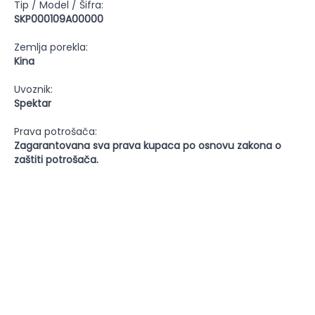
Tip / Model / Šifra:
SKP000109A00000
Zemlja porekla:
Kina
Uvoznik:
Spektar
Prava potrošača:
Zagarantovana sva prava kupaca po osnovu zakona o
zaštiti potrošača.