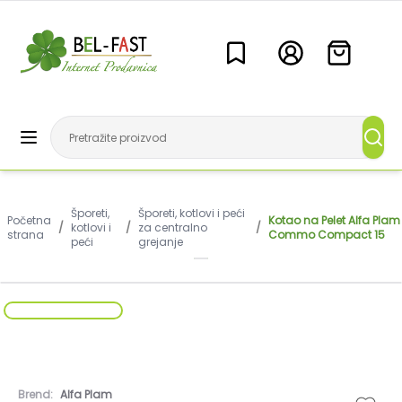
Šporeti,
Šporeti, kotlovi i peći
Početna
Kotao na Pelet Alfa Plam
/
kotlovi i
/
za centralno
/
strana
Commo Compact 15
peći
grejanje
Brend:
Alfa Plam