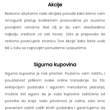
Akcije
Redovno ažuriramo naše akcijske ponude kako bismo vam
omogućili pristup kvalitetnim proizvodima po izuzetno
povoljnim cenama. Naš cilj je da vam obezbedimo
najbolju vrednost za vaš novac. Zato je preporuka da
redovno posećujete stranicu 'Sve Akcije' kako biste uvek
bili u toku sa najnovijim ponudama i popustima.
Sigurna kupovina
Sigurna kupovina je naš prioritet. Pružamo vam zaštitu i
pouzdanost prilikom svake online transakcije. Sa SSL
enkripcijom podataka i sigurnim metodama plaćanja,
možete biti sigurni da je vaša kupovina zaštićena od
početka do kraja. Vaša privatnost je važna, zato smo
posvećeni zaštiti vaših ličnih podataka i garantujemo da