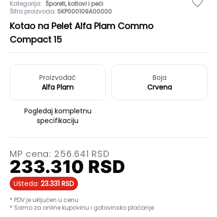
Kategorija:
Šporeti, kotlovi i peći
Šifra proizvoda:
SKP000109A00000
Kotao na Pelet Alfa Plam Commo
Compact 15
Proizvođač
Boja
Alfa Plam
Crvena
Pogledaj kompletnu
specifikaciju
MP cena:
256.641
RSD
233.310
RSD
Ušteda:
23.331
RSD
* PDV je uključen u cenu
* Samo za online kupovinu i gotovinsko plaćanje