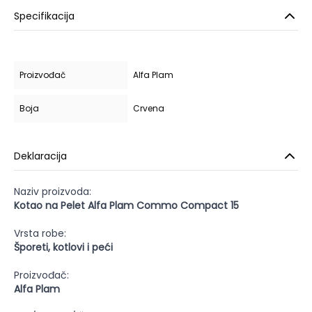
Specifikacija
Proizvođač
Alfa Plam
Boja
Crvena
Deklaracija
Naziv proizvoda:
Kotao na Pelet Alfa Plam Commo Compact 15
Vrsta robe:
Šporeti, kotlovi i peći
Proizvođač:
Alfa Plam