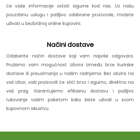
će vaše informacije ostati sigurne kod nas. Uz našu
pouzdanu uslugu i pažljivo odabrane proizvode, možete
uživati u bezbrižnoj online kupovini.
Načini dostave
Odaberite način dostave koji vam najviše odgovara.
Pružamo vam mogućnost izbora između brze kurirske
dostave ili preuzimanja u našim radnjama. Bez obzira na
vaš izbor, vaši proizvodi će stići brzo i sigurno, direktno na
vaš prag. Garantujemo efikasnu dostavu i pažljivo
rukovanje vašim paketom kako biste uživali u svom
kupovnom iskustvu.