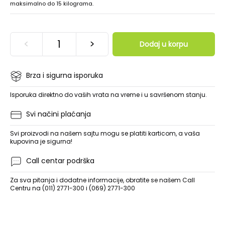
maksimalno do 15 kilograma.
<
>
Dodaj u korpu
Brza i sigurna isporuka
Isporuka direktno do vaših vrata na vreme i u savršenom stanju.
Svi načini plaćanja
Svi proizvodi na našem sajtu mogu se platiti karticom, a vaša
kupovina je sigurna!
Call centar podrška
Za sva pitanja i dodatne informacije, obratite se našem Call
Centru na (011) 2771-300 i (069) 2771-300