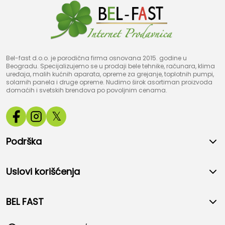
Bel-fast d.o.o. je porodična firma osnovana 2015. godine u
Beogradu. Specijalizujemo se u prodaji bele tehnike, računara, klima
uređaja, malih kućnih aparata, opreme za grejanje, toplotnih pumpi,
solarnih panela i druge opreme. Nudimo širok asortiman proizvoda
domaćih i svetskih brendova po povoljnim cenama.
𝕏
Podrška
Uslovi korišćenja
BEL FAST