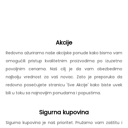
Akcije
Redovno ažuriramo naše akcijske ponude kako bismo vam
omogućili pristup kvalitetnim proizvodima po izuzetno
povoljnim cenama. Naš cilj je da vam obezbedimo
najbolju vrednost za vaš novac. Zato je preporuka da
redovno posećujete stranicu 'Sve Akcije' kako biste uvek
bili u toku sa najnovijim ponudama i popustima.
Sigurna kupovina
Sigurna kupovina je naš prioritet. Pružamo vam zaštitu i