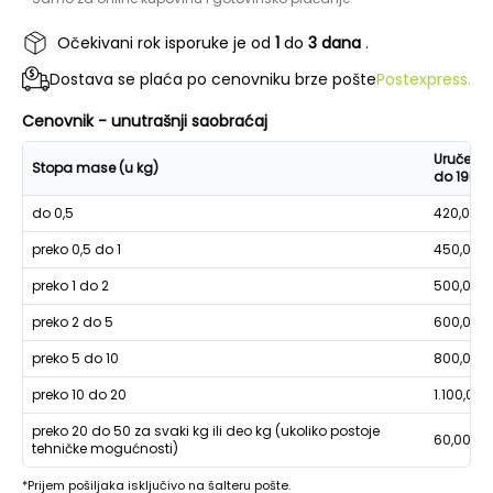
Očekivani rok isporuke je od
1
do
3 dana
.
Dostava se plaća po cenovniku brze pošte
Postexpress.
Cenovnik - unutrašnji saobraćaj
Uručenje
Stopa mase (u kg)
do 19h
do 0,5
420,00
preko 0,5 do 1
450,00
preko 1 do 2
500,00
preko 2 do 5
600,00
preko 5 do 10
800,00
preko 10 do 20
1.100,00
preko 20 do 50 za svaki kg ili deo kg (ukoliko postoje
60,00
tehničke mogućnosti)
*Prijem pošiljaka isključivo na šalteru pošte.