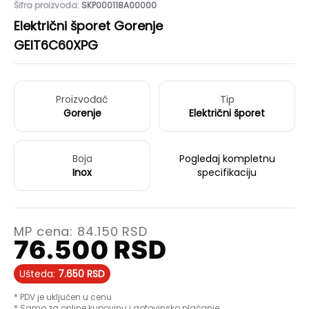
Šifra proizvoda:
SKP000118A00000
Električni šporet Gorenje
GEIT6C60XPG
Proizvođač
Tip
Gorenje
Električni šporet
Boja
Pogledaj kompletnu
Inox
specifikaciju
MP cena:
84.150
RSD
76.500
RSD
Ušteda:
7.650
RSD
* PDV je uključen u cenu
* Samo za online kupovinu i gotovinsko plaćanje