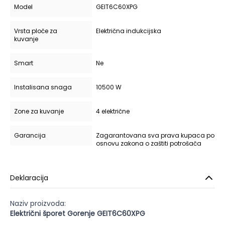
Model
GEIT6C60XPG
Vrsta ploče za
Električna indukcijska
kuvanje
Smart
Ne
Instalisana snaga
10500 W
Zone za kuvanje
4 električne
Garancija
Zagarantovana sva prava kupaca po
osnovu zakona o zaštiti potrošača
Deklaracija
Naziv proizvoda:
Električni šporet Gorenje GEIT6C60XPG