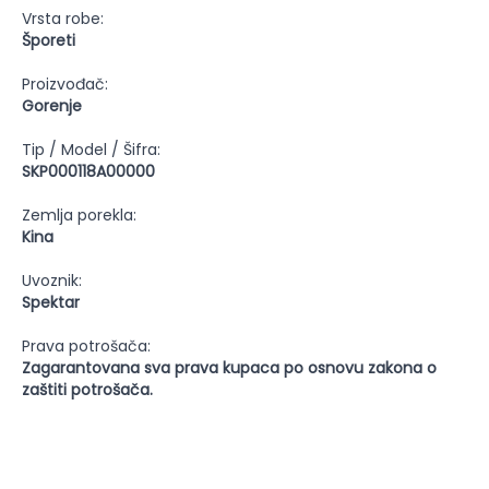
Vrsta robe:
Šporeti
Proizvođač:
Gorenje
Tip / Model / Šifra:
SKP000118A00000
Zemlja porekla:
Kina
Uvoznik:
Spektar
Prava potrošača:
Zagarantovana sva prava kupaca po osnovu zakona o
zaštiti potrošača.