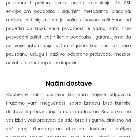
pouzdanost prilikom svake online transakcije. Sa SSL
enkripcijom podataka i sigurnim metodama plaćanja,
možete biti sigurni da je vaša kupovina zaštićena od
početka do kraja. Vaša privatnost je važna, zato smo
posvećeni zaštiti vaših ličnih podataka i garantujemo da
će vaše informacije ostati sigurne kod nas. Uz našu
pouzdanu uslugu i pažljivo odabrane proizvode, možete
uživati u bezbrižnoj online kupovini.
Načini dostave
Odaberite način dostave koji vam najviše odgovara.
Pružamo vam mogućnost izbora između brze kurirske
dostave ili preuzimanja u našim radnjama. Bez obzira na
vaš izbor, vaši proizvodi će stići brzo i sigurno, direktno na
vaš prag. Garantujemo efikasnu dostavu i pažljivo