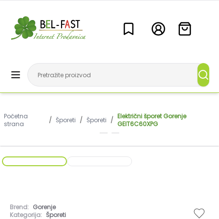
Početna
Električni šporet Gorenje
/
Šporeti
/
Šporeti
/
strana
GEIT6C60XPG
Brend:
Gorenje
Kategorija:
Šporeti