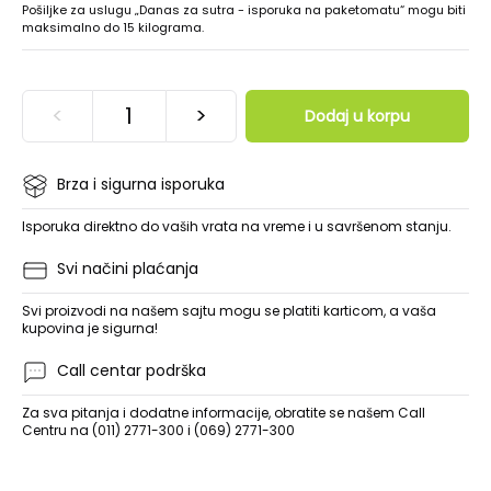
Pošiljke za uslugu „Danas za sutra - isporuka na paketomatu“ mogu biti
maksimalno do 15 kilograma.
<
>
Dodaj u korpu
Brza i sigurna isporuka
Isporuka direktno do vaših vrata na vreme i u savršenom stanju.
Svi načini plaćanja
Svi proizvodi na našem sajtu mogu se platiti karticom, a vaša
kupovina je sigurna!
Call centar podrška
Za sva pitanja i dodatne informacije, obratite se našem Call
Centru na (011) 2771-300 i (069) 2771-300