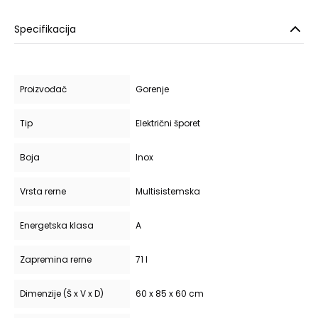
Specifikacija
Proizvođač
Gorenje
Tip
Električni šporet
Boja
Inox
Vrsta rerne
Multisistemska
Energetska klasa
A
Zapremina rerne
71 l
Dimenzije (Š x V x D)
60 x 85 x 60 cm