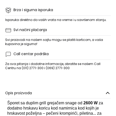
Brza i sigurna isporuka
Isporuka direktno do vaših vrata na vreme i u savršenom stanju.
Svi načini plaćanja
Svi proizvodi na našem sajtu mogu se platiti karticom, a vaša
kupovina je sigurna!
Call centar podrška
Za sva pitanja i dodatne informacije, obratite se našem Call
Centru na (011) 2771-300 i (069) 2771-300
Opis proizvoda
Šporet sa duplim grill grejačem snage od
2600 W
za
dodatno hrskavu koricu kod namirnica kod kojih je
hrskavost poželjna – pečeni krompirići, piletina... za