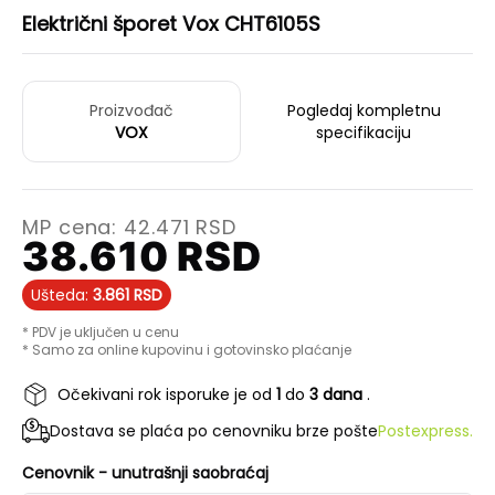
Električni šporet Vox CHT6105S
Proizvođač
Pogledaj kompletnu
VOX
specifikaciju
MP cena:
42.471
RSD
38.610
RSD
Ušteda:
3.861
RSD
* PDV je uključen u cenu
* Samo za online kupovinu i gotovinsko plaćanje
Očekivani rok isporuke je od
1
do
3 dana
.
Dostava se plaća po cenovniku brze pošte
Postexpress.
Cenovnik - unutrašnji saobraćaj