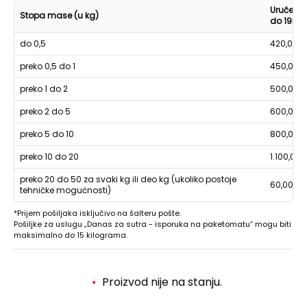
Uručenje
Stopa mase (u kg)
do 19h
do 0,5
420,00
preko 0,5 do 1
450,00
preko 1 do 2
500,00
preko 2 do 5
600,00
preko 5 do 10
800,00
preko 10 do 20
1.100,00
preko 20 do 50 za svaki kg ili deo kg (ukoliko postoje
60,00
tehničke mogućnosti)
*Prijem pošiljaka isključivo na šalteru pošte.
Pošiljke za uslugu „Danas za sutra - isporuka na paketomatu“ mogu biti
maksimalno do 15 kilograma.
Proizvod nije na stanju.