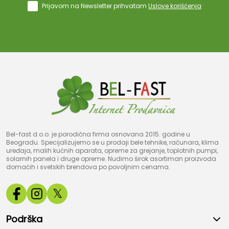
Prijavom na Newsletter prihvatam
Uslove korišćenja
Bel-fast d.o.o. je porodična firma osnovana 2015. godine u
Beogradu. Specijalizujemo se u prodaji bele tehnike, računara, klima
uređaja, malih kućnih aparata, opreme za grejanje, toplotnih pumpi,
solarnih panela i druge opreme. Nudimo širok asortiman proizvoda
domaćih i svetskih brendova po povoljnim cenama.
𝕏
Podrška