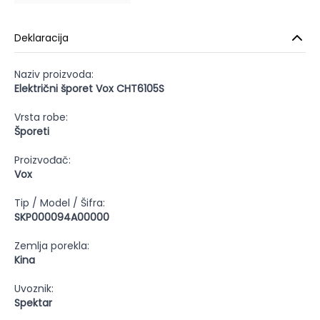
Deklaracija
Naziv proizvoda:
Električni šporet Vox CHT6105S
Vrsta robe:
Šporeti
Proizvođač:
Vox
Tip / Model / Šifra:
SKP000094A00000
Zemlja porekla:
Kina
Uvoznik:
Spektar