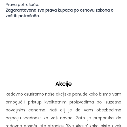
Prava potrošača:
Zagarantovana sva prava kupaca po osnovu zakona o
zaštiti potrošača.
Akcije
Redovno ažuriramo naše akcijske ponude kako bismo vam
omogućili pristup kvalitetnim proizvodima po izuzetno
povoljnim cenama. Naš cilj je da vam obezbedimo
najbolju vrednost za vaš novac. Zato je preporuka da
redovno posećujete stranicu 'Sve Akcije' kako biste uvek