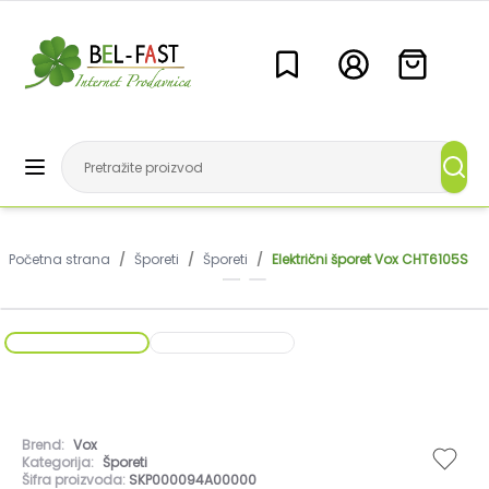
Početna strana
/
Šporeti
/
Šporeti
/
Električni šporet Vox CHT6105S
Brend:
Vox
Kategorija:
Šporeti
Šifra proizvoda:
SKP000094A00000