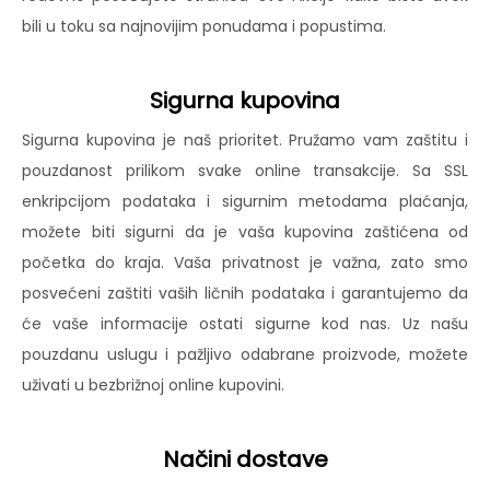
bili u toku sa najnovijim ponudama i popustima.
Sigurna kupovina
Sigurna kupovina je naš prioritet. Pružamo vam zaštitu i
pouzdanost prilikom svake online transakcije. Sa SSL
enkripcijom podataka i sigurnim metodama plaćanja,
možete biti sigurni da je vaša kupovina zaštićena od
početka do kraja. Vaša privatnost je važna, zato smo
posvećeni zaštiti vaših ličnih podataka i garantujemo da
će vaše informacije ostati sigurne kod nas. Uz našu
pouzdanu uslugu i pažljivo odabrane proizvode, možete
uživati u bezbrižnoj online kupovini.
Načini dostave