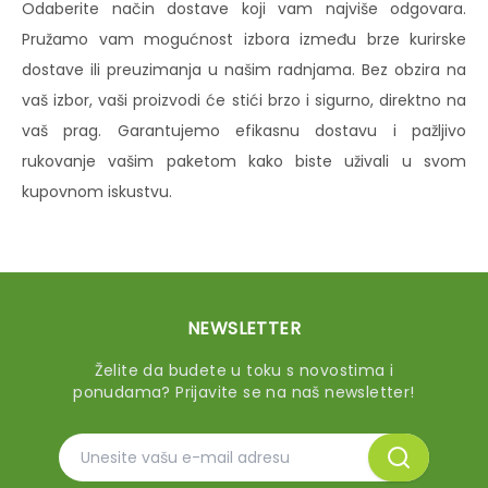
Odaberite način dostave koji vam najviše odgovara.
Pružamo vam mogućnost izbora između brze kurirske
dostave ili preuzimanja u našim radnjama. Bez obzira na
vaš izbor, vaši proizvodi će stići brzo i sigurno, direktno na
vaš prag. Garantujemo efikasnu dostavu i pažljivo
rukovanje vašim paketom kako biste uživali u svom
kupovnom iskustvu.
NEWSLETTER
Želite da budete u toku s novostima i
ponudama? Prijavite se na naš newsletter!