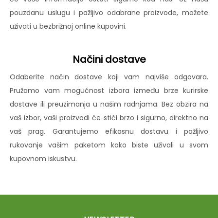
pouzdanu uslugu i pažljivo odabrane proizvode, možete
uživati u bezbrižnoj online kupovini.
Načini dostave
Odaberite način dostave koji vam najviše odgovara.
Pružamo vam mogućnost izbora između brze kurirske
dostave ili preuzimanja u našim radnjama. Bez obzira na
vaš izbor, vaši proizvodi će stići brzo i sigurno, direktno na
vaš prag. Garantujemo efikasnu dostavu i pažljivo
rukovanje vašim paketom kako biste uživali u svom
kupovnom iskustvu.