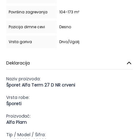
Površina zagrevanja
104-173 m²
Pozicija dimne cevi
Desno
Vrsta goriva
Drvo/Ugalj
Deklaracija
Naziv proizvoda:
Šporet Alfa Term 27 D NR crveni
Vrsta robe:
Šporeti
Proizvođač:
Alfa Plam
Tip / Model / Šifra: