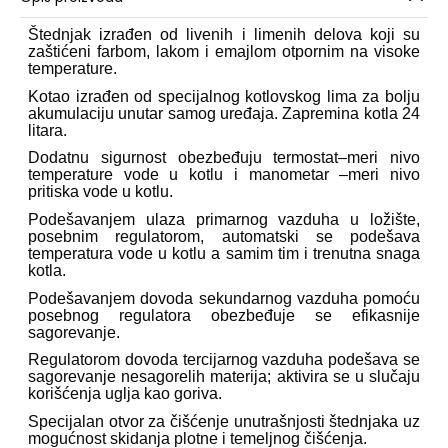
Štednjak izrađen od livenih i limenih delova koji su
zaštićeni farbom, lakom i emajlom otpornim na visoke
temperature.
Kotao izrađen od specijalnog kotlovskog lima za bolju
akumulaciju unutar samog uređaja. Zapremina kotla 24
litara.
Dodatnu sigurnost obezbeđuju termostat–meri nivo
temperature vode u kotlu i manometar –meri nivo
pritiska vode u kotlu.
Podešavanjem ulaza primarnog vazduha u ložište,
posebnim regulatorom, automatski se podešava
temperatura vode u kotlu a samim tim i trenutna snaga
kotla.
Podešavanjem dovoda sekundarnog vazduha pomoću
posebnog regulatora obezbeđuje se efikasnije
sagorevanje.
Regulatorom dovoda tercijarnog vazduha podešava se
sagorevanje nesagorelih materija; aktivira se u slučaju
korišćenja uglja kao goriva.
Specijalan otvor za čišćenje unutrašnjosti štednjaka uz
mogućnost skidanja plotne i temeljnog čišćenja.