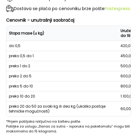
Dostava se plaća po cenovniku brze pošte
Postexpress.
Cenovnik - unutrašnji saobraćaj
Uručenje
Stopa mase (u kg)
do 19h
do 0,5
420,00
preko 0,5 do 1
450,00
preko 1 do 2
500,00
preko 2 do 5
600,00
preko 5 do 10
800,00
preko 10 do 20
1.100,00
preko 20 do 50 za svaki kg ili deo kg (ukoliko postoje
60,00
tehničke mogućnosti)
*Prijem pošiljaka isključivo na šalteru pošte.
Pošiljke za uslugu „Danas za sutra - isporuka na paketomatu“ mogu biti
maksimalno do 15 kilograma.