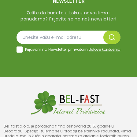
NEWSLETTER
Želite da budete u toku s novostima i
ponudama? Prijavite se na naš newsletter!
Prijavom na Newsletter prihvatam
Uslove korišćenja
Bel-fast d.o.o. je porodična firma osnovana 2015. godine u
Beogradu. Specijalizujemo se u prodaji bele tehnike, računara, klima
uređaja, malih kućnih aparata, opreme za grejanje, toplotnih pumpi,