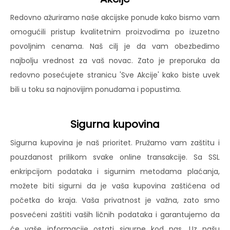
Redovno ažuriramo naše akcijske ponude kako bismo vam
omogućili pristup kvalitetnim proizvodima po izuzetno
povoljnim cenama. Naš cilj je da vam obezbedimo
najbolju vrednost za vaš novac. Zato je preporuka da
redovno posećujete stranicu 'Sve Akcije' kako biste uvek
bili u toku sa najnovijim ponudama i popustima.
Sigurna kupovina
Sigurna kupovina je naš prioritet. Pružamo vam zaštitu i
pouzdanost prilikom svake online transakcije. Sa SSL
enkripcijom podataka i sigurnim metodama plaćanja,
možete biti sigurni da je vaša kupovina zaštićena od
početka do kraja. Vaša privatnost je važna, zato smo
posvećeni zaštiti vaših ličnih podataka i garantujemo da
će vaše informacije ostati sigurne kod nas. Uz našu