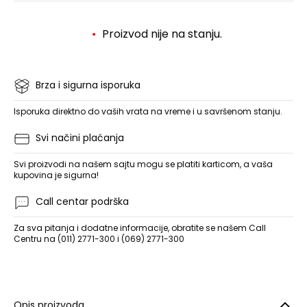
Proizvod nije na stanju.
Brza i sigurna isporuka
Isporuka direktno do vaših vrata na vreme i u savršenom stanju.
Svi načini plaćanja
Svi proizvodi na našem sajtu mogu se platiti karticom, a vaša
kupovina je sigurna!
Call centar podrška
Za sva pitanja i dodatne informacije, obratite se našem Call
Centru na (011) 2771-300 i (069) 2771-300
Opis proizvoda