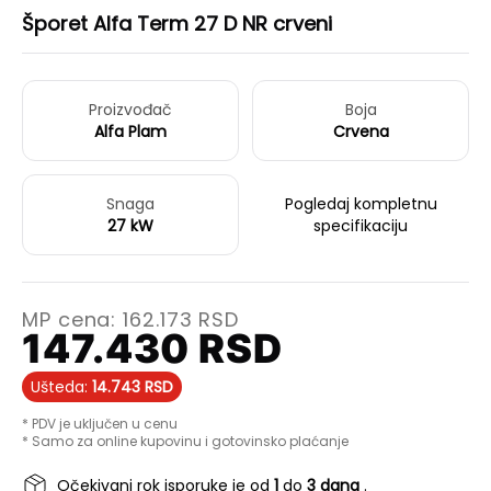
Šporet Alfa Term 27 D NR crveni
Proizvođač
Boja
Alfa Plam
Crvena
Snaga
Pogledaj kompletnu
27 kW
specifikaciju
MP cena:
162.173
RSD
147.430
RSD
Ušteda:
14.743
RSD
* PDV je uključen u cenu
* Samo za online kupovinu i gotovinsko plaćanje
Očekivani rok isporuke je od
1
do
3 dana
.