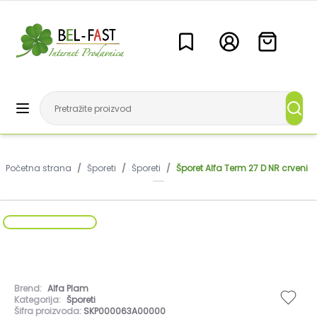
Početna strana
/
Šporeti
/
Šporeti
/
Šporet Alfa Term 27 D NR crveni
Brend:
Alfa Plam
Kategorija:
Šporeti
Šifra proizvoda:
SKP000063A00000