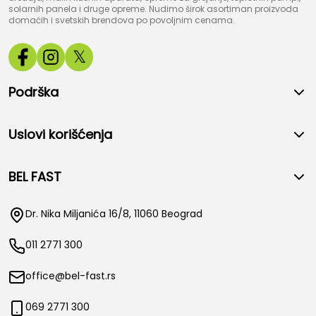
solarnih panela i druge opreme. Nudimo širok asortiman proizvoda
domaćih i svetskih brendova po povoljnim cenama.
𝕏
Podrška
Uslovi korišćenja
BEL FAST
Dr. Nika Miljanića 16/8, 11060 Beograd
011 2771 300
office@bel-fast.rs
069 2771 300