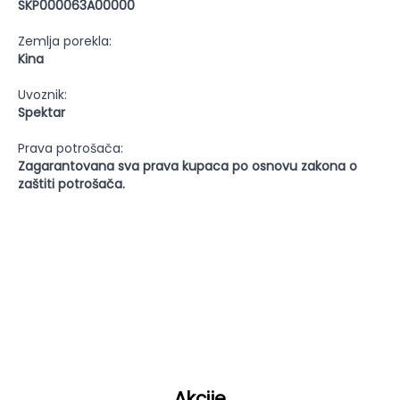
SKP000063A00000
Zemlja porekla:
Kina
Uvoznik:
Spektar
Prava potrošača:
Zagarantovana sva prava kupaca po osnovu zakona o
zaštiti potrošača.
Akcije