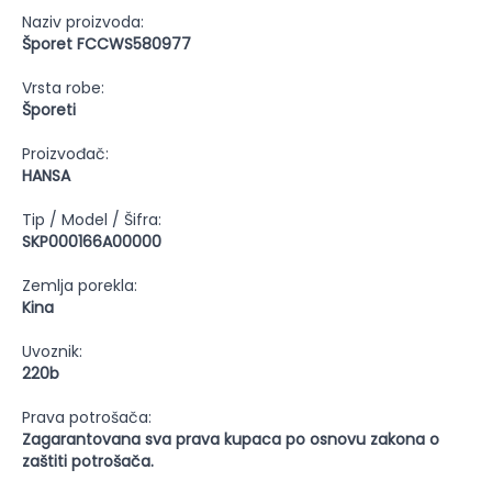
Naziv proizvoda:
Šporet FCCWS580977
Vrsta robe:
Šporeti
Proizvođač:
HANSA
Tip / Model / Šifra:
SKP000166A00000
Zemlja porekla:
Kina
Uvoznik:
220b
Prava potrošača:
Zagarantovana sva prava kupaca po osnovu zakona o
zaštiti potrošača.