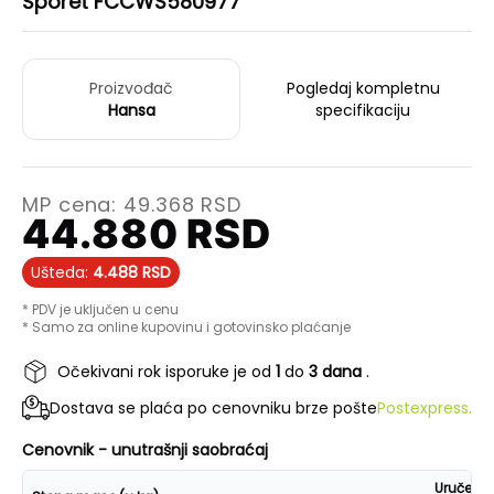
Šporet FCCWS580977
Proizvođač
Pogledaj kompletnu
Hansa
specifikaciju
MP cena:
49.368
RSD
44.880
RSD
Ušteda:
4.488
RSD
* PDV je uključen u cenu
* Samo za online kupovinu i gotovinsko plaćanje
Očekivani rok isporuke je od
1
do
3 dana
.
Dostava se plaća po cenovniku brze pošte
Postexpress.
Cenovnik - unutrašnji saobraćaj
Uručenje