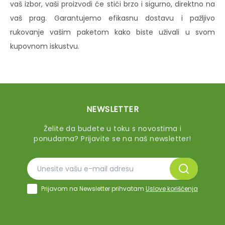
vaš izbor, vaši proizvodi će stići brzo i sigurno, direktno na
vaš prag. Garantujemo efikasnu dostavu i pažljivo
rukovanje vašim paketom kako biste uživali u svom
kupovnom iskustvu.
NEWSLETTER
Želite da budete u toku s novostima i
ponudama? Prijavite se na naš newsletter!
Prijavom na Newsletter prihvatam
Uslove korišćenja