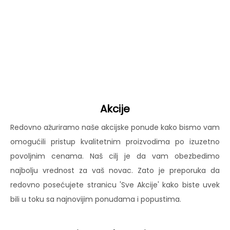
Akcije
Redovno ažuriramo naše akcijske ponude kako bismo vam
omogućili pristup kvalitetnim proizvodima po izuzetno
povoljnim cenama. Naš cilj je da vam obezbedimo
najbolju vrednost za vaš novac. Zato je preporuka da
redovno posećujete stranicu 'Sve Akcije' kako biste uvek
bili u toku sa najnovijim ponudama i popustima.