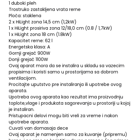
1 duboki pleh
Trostruko zastakljena vrata rerne
Ploča: staklena
2 x HiLight zona 14,5 cm (1,2kW)
1 x HiLight prosiriva zona 12/18,0 cm (0.8 / 1,7kW)
1 x HiLight zona 18 cm (1.8kW)
Kapacitet rerne: 62 l
Energetska klasa: A
Gornji grejač 900W
Donji grejač 1100W
Ovaj aparat mora da se instalira u skladu sa vazecim
propisima i koristi samo u prostorijama sa dobrom
ventilacijom.
Procitajte uputstvo pre instaliranja ili upotrebe ovog
aparata.
Upotreba ovog aparata kao rezultat ima proizvodnju
toplote,vlage i produkata sagorevanja u prostoriji u kojoj
je instaliran.
Pristupacni delovi mogu biti vreli za vreme i nakon
upotrebe aparata.
Cuvati van domasaja dece
Ovaj aparat je namenjen samo za kuvanje (pripremu)