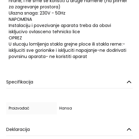
hrane, i ne sme se koristiti u druge namene (na primer
za zagrevanje prostora)
Ulazna snaga: 230V - 50Hz
NAPOMENA
Instalaciju i povezivanje aparata treba da obavi
iskljucivo ovlasceno tehnicko lice
OPREZ
U slucaju lomljenja stakla grejne ploce ili stakla rerne:-
iskljuciti sve gorionike i iskljuciti napajanje-ne dodirivati
povrsinu aparata- ne koristiti aparat
Specifikacija
Proizvođač
Hansa
Deklaracija