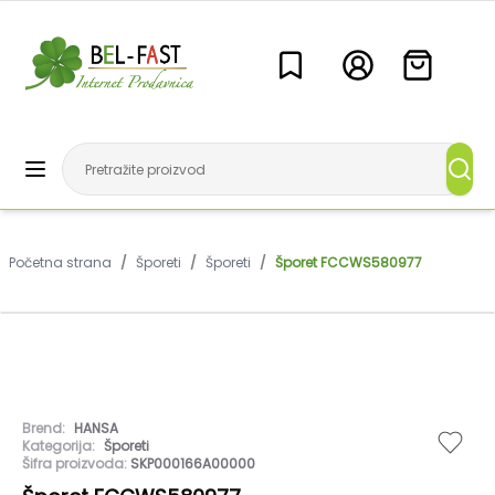
Početna strana
/
Šporeti
/
Šporeti
/
Šporet FCCWS580977
Brend:
HANSA
Kategorija:
Šporeti
Šifra proizvoda:
SKP000166A00000