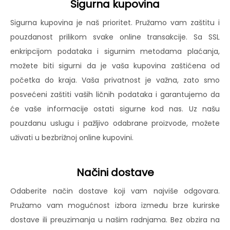
Sigurna kupovina
Sigurna kupovina je naš prioritet. Pružamo vam zaštitu i
pouzdanost prilikom svake online transakcije. Sa SSL
enkripcijom podataka i sigurnim metodama plaćanja,
možete biti sigurni da je vaša kupovina zaštićena od
početka do kraja. Vaša privatnost je važna, zato smo
posvećeni zaštiti vaših ličnih podataka i garantujemo da
će vaše informacije ostati sigurne kod nas. Uz našu
pouzdanu uslugu i pažljivo odabrane proizvode, možete
uživati u bezbrižnoj online kupovini.
Načini dostave
Odaberite način dostave koji vam najviše odgovara.
Pružamo vam mogućnost izbora između brze kurirske
dostave ili preuzimanja u našim radnjama. Bez obzira na