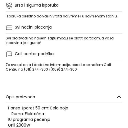
Brza i sigurna isporuka
Isporuka direktno do vaših vrata na vreme i u savršenom stanju.
Svi načini plaćanja
Svi proizvodi na našem sajtu mogu se platiti karticom, a vaša
kupovina je sigurna!
Call centar podrška
Za sva pitanja i dodatne informacije, obratite se našem Call
Centru na (011) 2771-300 i (069) 2771-300
Opis proizvoda
Hansa šporet 50 cm: Bela boja
Rerna: Električna
10 programa pečenja
Grill 2000W