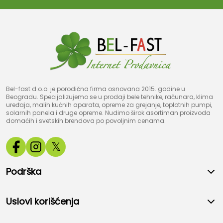
Bel-fast d.o.o. je porodična firma osnovana 2015. godine u
Beogradu. Specijalizujemo se u prodaji bele tehnike, računara, klima
uređaja, malih kućnih aparata, opreme za grejanje, toplotnih pumpi,
solarnih panela i druge opreme. Nudimo širok asortiman proizvoda
domaćih i svetskih brendova po povoljnim cenama.
𝕏
Podrška
Uslovi korišćenja