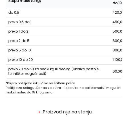
Stopa mase (u kg)
do 19h
do 0,5
420,00
preko 0,5 do 1
450,00
preko 1 do 2
500,00
preko 2 do 5
600,00
preko 5 do 10
800,00
preko 10 do 20
1.100,00
preko 20 do 50 za svaki kg ili deo kg (ukoliko postoje
60,00
tehničke mogućnosti)
*Prijem pošiljaka isključivo na šalteru pošte.
Pošiljke za uslugu „Danas za sutra - isporuka na paketomatu“ mogu biti
maksimalno do 15 kilograma.
Proizvod nije na stanju.