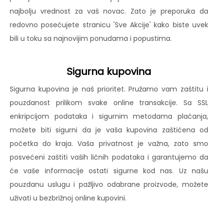
najbolju vrednost za vaš novac. Zato je preporuka da
redovno posećujete stranicu 'Sve Akcije' kako biste uvek
bili u toku sa najnovijim ponudama i popustima.
Sigurna kupovina
Sigurna kupovina je naš prioritet. Pružamo vam zaštitu i
pouzdanost prilikom svake online transakcije. Sa SSL
enkripcijom podataka i sigurnim metodama plaćanja,
možete biti sigurni da je vaša kupovina zaštićena od
početka do kraja. Vaša privatnost je važna, zato smo
posvećeni zaštiti vaših ličnih podataka i garantujemo da
će vaše informacije ostati sigurne kod nas. Uz našu
pouzdanu uslugu i pažljivo odabrane proizvode, možete
uživati u bezbrižnoj online kupovini.