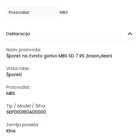
Proizvođač
MBS
Deklaracija
Naziv proizvoda:
Šporet na čvrsto gorivo MBS SD 7 RS ,braon,desni
Vrsta robe:
Šporeti
Proizvođač:
MBS
Tip / Model / Šifra:
SKP000160A00000
Zemlja porekla:
Kina