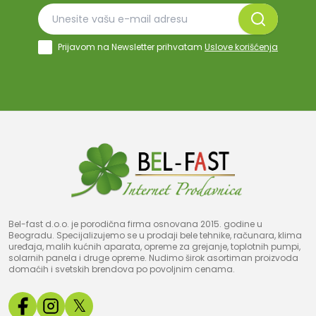
Prijavom na Newsletter prihvatam
Uslove korišćenja
Bel-fast d.o.o. je porodična firma osnovana 2015. godine u
Beogradu. Specijalizujemo se u prodaji bele tehnike, računara, klima
uređaja, malih kućnih aparata, opreme za grejanje, toplotnih pumpi,
solarnih panela i druge opreme. Nudimo širok asortiman proizvoda
domaćih i svetskih brendova po povoljnim cenama.
𝕏