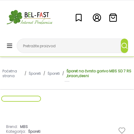
Početna
Šporet na čvrsto gorivo MBS SD 7 RS
/
Šporeti
/
Šporeti
/
strana
,braon,desni
Brend:
MBS
Kategorija:
Šporeti