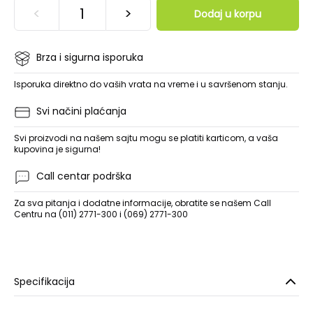
<
>
Dodaj u korpu
Brza i sigurna isporuka
Isporuka direktno do vaših vrata na vreme i u savršenom stanju.
Svi načini plaćanja
Svi proizvodi na našem sajtu mogu se platiti karticom, a vaša
kupovina je sigurna!
Call centar podrška
Za sva pitanja i dodatne informacije, obratite se našem Call
Centru na (011) 2771-300 i (069) 2771-300
Specifikacija