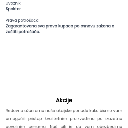
Uvoznik:
Spektar
Prava potrošača:
Zagarantovana sva prava kupaca po osnovu zakona o
zaštiti potrošača.
Akcije
Redovno ažuriramo naše akcijske ponude kako bismo vam
omogućili pristup kvalitetnim proizvodima po izuzetno
povoljnim cenama. Naš cilj je da vam obezbedimo