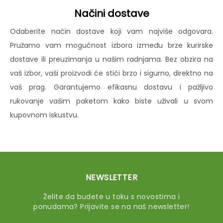
Načini dostave
Odaberite način dostave koji vam najviše odgovara.
Pružamo vam mogućnost izbora između brze kurirske
dostave ili preuzimanja u našim radnjama. Bez obzira na
vaš izbor, vaši proizvodi će stići brzo i sigurno, direktno na
vaš prag. Garantujemo efikasnu dostavu i pažljivo
rukovanje vašim paketom kako biste uživali u svom
kupovnom iskustvu.
NEWSLETTER
Želite da budete u toku s novostima i
ponudama? Prijavite se na naš newsletter!