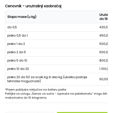
Cenovnik - unutrašnji saobraćaj
Uručenje
Stopa mase (u kg)
do 19h
do 0,5
420,00
preko 0,5 do 1
450,00
preko 1 do 2
500,00
preko 2 do 5
600,00
preko 5 do 10
800,00
preko 10 do 20
1.100,00
preko 20 do 50 za svaki kg ili deo kg (ukoliko postoje
60,00
tehničke mogućnosti)
*Prijem pošiljaka isključivo na šalteru pošte.
Pošiljke za uslugu „Danas za sutra - isporuka na paketomatu“ mogu biti
maksimalno do 15 kilograma.