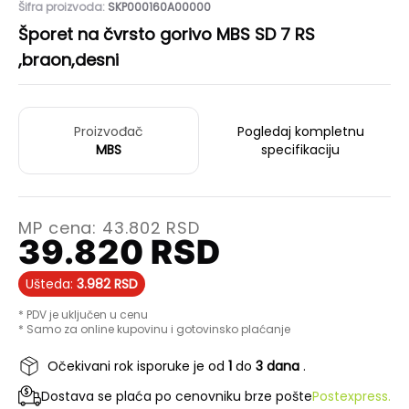
Šifra proizvoda:
SKP000160A00000
Šporet na čvrsto gorivo MBS SD 7 RS
,braon,desni
Proizvođač
Pogledaj kompletnu
MBS
specifikaciju
MP cena:
43.802
RSD
39.820
RSD
Ušteda:
3.982
RSD
* PDV je uključen u cenu
* Samo za online kupovinu i gotovinsko plaćanje
Očekivani rok isporuke je od
1
do
3 dana
.
Dostava se plaća po cenovniku brze pošte
Postexpress.